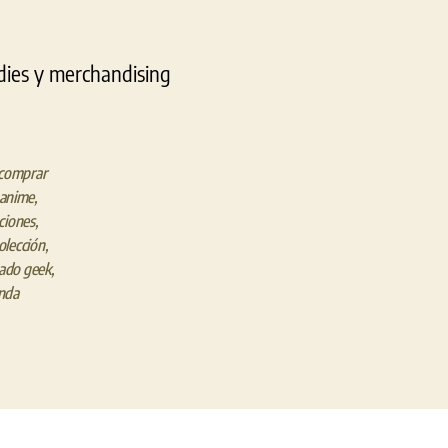
dies y merchandising
comprar
s anime
,
ciones
,
olección
,
zado geek
,
enda