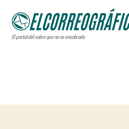
ELCORREOGRÁFICO
El portal del sobre que no es ensobrado