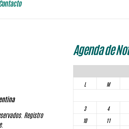
Contacto
Agenda de Not
L
M
entina
3
4
servados. Registro
10
11
e.