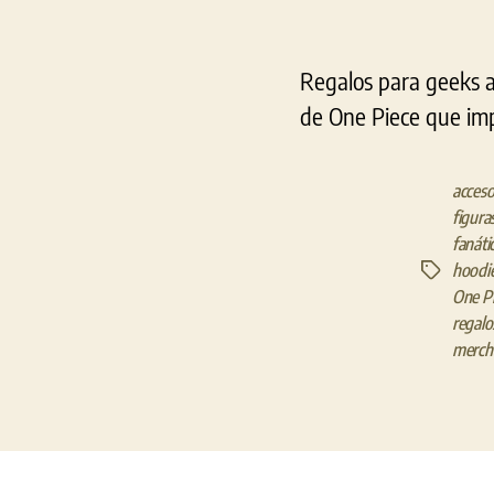
Regalos para geeks a
de One Piece que imp
acceso
figura
fanát
hoodi
Etiquetas
One P
regal
merch