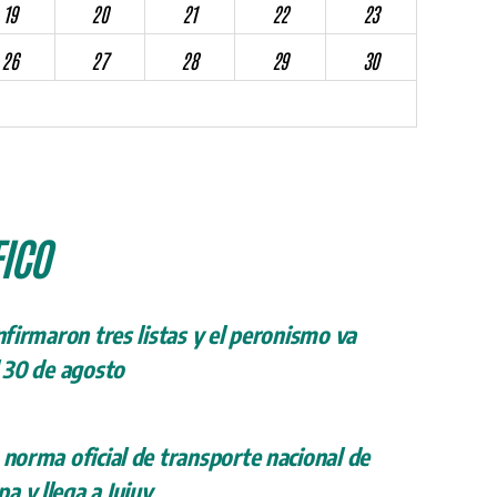
19
20
21
22
23
26
27
28
29
30
ICO
onfirmaron tres listas y el peronismo va
l 30 de agosto
 norma oficial de transporte nacional de
a y llega a Jujuy