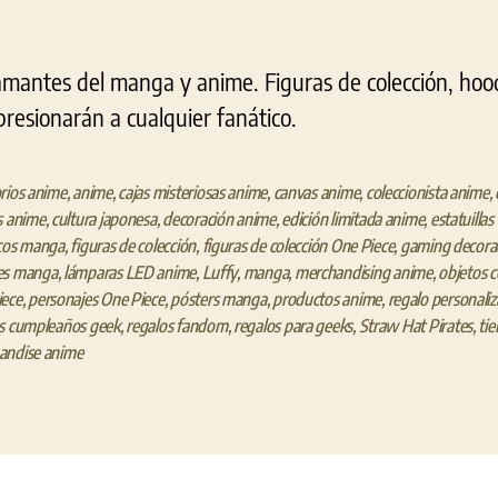
mantes del manga y anime. Figuras de colección, hoo
resionarán a cualquier fanático.
rios anime
,
anime
,
cajas misteriosas anime
,
canvas anime
,
coleccionista anime
,
s anime
,
cultura japonesa
,
decoración anime
,
edición limitada anime
,
estatuilla
icos manga
,
figuras de colección
,
figuras de colección One Piece
,
gaming decora
es manga
,
lámparas LED anime
,
Luffy
,
manga
,
merchandising anime
,
objetos c
iece
,
personajes One Piece
,
pósters manga
,
productos anime
,
regalo personali
os cumpleaños geek
,
regalos fandom
,
regalos para geeks
,
Straw Hat Pirates
,
ti
andise anime