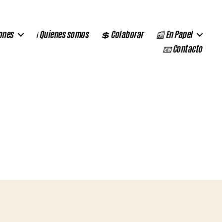
ones
ℹ️ Quienes somos
💲 Colaborar
📰 En Papel
📧 Contacto