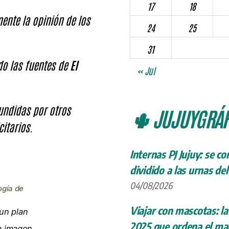
17
18
ente la opinión de los
24
25
31
ndo las fuentes de
El
« Jul
fundidas por otros
🌵 JUJUYGRÁF
citarios.
Internas PJ Jujuy: se c
dividido a las urnas de
04/08/2026
ogía de
Viajar con mascotas: la
un plan
2025 que ordena el map
la imagen