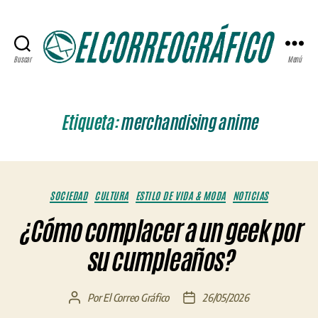
Buscar
Menú
ELCORREOGRÁFICO
Etiqueta:
merchandising anime
Categorías
SOCIEDAD
CULTURA
ESTILO DE VIDA & MODA
NOTICIAS
¿Cómo complacer a un geek por
su cumpleaños?
Por
El Correo Gráfico
26/05/2026
Autor
Fecha
de
de