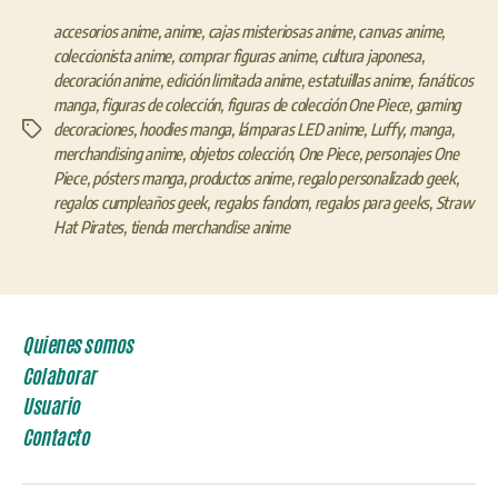
accesorios anime
,
anime
,
cajas misteriosas anime
,
canvas anime
,
coleccionista anime
,
comprar figuras anime
,
cultura japonesa
,
decoración anime
,
edición limitada anime
,
estatuillas anime
,
fanáticos
manga
,
figuras de colección
,
figuras de colección One Piece
,
gaming
decoraciones
,
hoodies manga
,
lámparas LED anime
,
Luffy
,
manga
,
Etiquetas
merchandising anime
,
objetos colección
,
One Piece
,
personajes One
Piece
,
pósters manga
,
productos anime
,
regalo personalizado geek
,
regalos cumpleaños geek
,
regalos fandom
,
regalos para geeks
,
Straw
Hat Pirates
,
tienda merchandise anime
Quienes somos
Colaborar
Usuario
Contacto