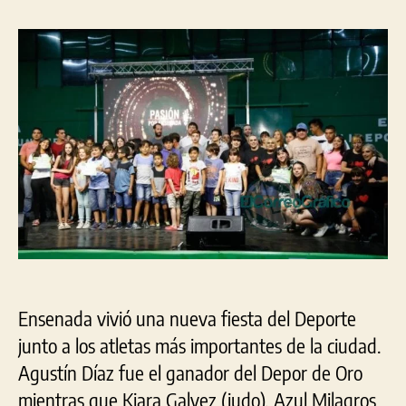
ent
la
la
los
entrada
entrada
Pre
Dep
a
depo
ens
Ensenada vivió una nueva fiesta del Deporte
junto a los atletas más importantes de la ciudad.
Agustín Díaz fue el ganador del Depor de Oro
mientras que Kiara Galvez (judo), Azul Milagros