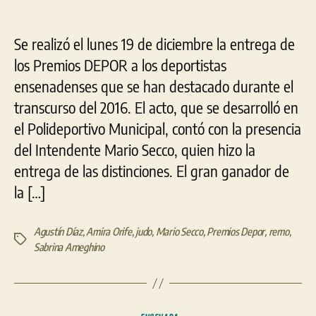
El
de
de
rem
la
la
Agu
entrada
entrada
Se realizó el lunes 19 de diciembre la entrega de
Día
los Premios DEPOR a los deportistas
se
ensenadenses que se han destacado durante el
que
con
transcurso del 2016. El acto, que se desarrolló en
el
el Polideportivo Municipal, contó con la presencia
DE
201
del Intendente Mario Secco, quien hizo la
en
entrega de las distinciones. El gran ganador de
Ens
la […]
Agustín Díaz
,
Amira Orife
,
judo
,
Mario Secco
,
Premios Depor
,
remo
,
Etiquetas
Sabrina Ameghino
Categorías