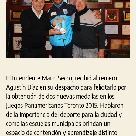
reci
al
rem
Agu
Día
med
en
los
Pan
201
El Intendente Mario Secco, recibió al remero
Agustín Díaz en su despacho para felicitarlo por
la obtención de dos nuevas medallas en los
Juegos Panamericanos Toronto 2015. Hablaron
de la importancia del deporte para la ciudad y
como las escuelas municipales brindan un
espacio de contención y aprendizaje distinto