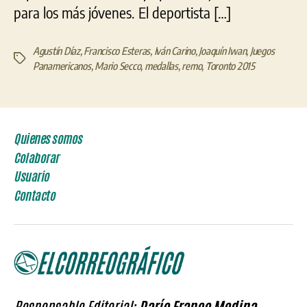
para los más jóvenes. El deportista […]
Agustín Díaz
,
Francisco Esteras
,
Iván Carino
,
Joaquín Iwan
,
Juegos
Etiquetas
Panamericanos
,
Mario Secco
,
medallas
,
remo
,
Toronto 2015
Quienes somos
Colaborar
Usuario
Contacto
Responsable Editorial:
Darío Franco Medina