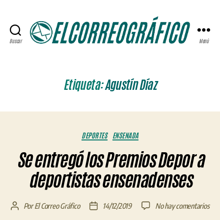
Buscar
Menú
ELCORREOGRÁFICO
Etiqueta:
Agustín Díaz
Categorías
DEPORTES
ENSENADA
Se entregó los Premios Depor a
deportistas ensenadenses
en
Por
El Correo Gráfico
14/12/2019
No hay comentarios
Autor
Fecha
Se
de
de