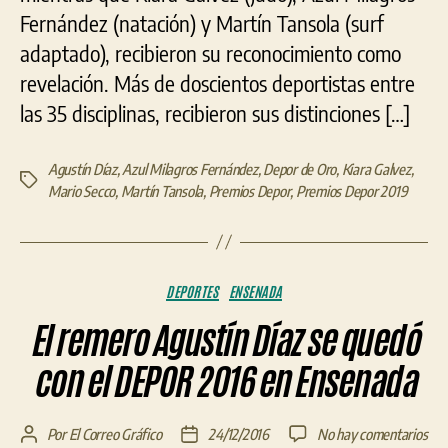
Fernández (natación) y Martín Tansola (surf
adaptado), recibieron su reconocimiento como
revelación. Más de doscientos deportistas entre
las 35 disciplinas, recibieron sus distinciones […]
Agustín Díaz
,
Azul Milagros Fernández
,
Depor de Oro
,
Kiara Galvez
,
Etiquetas
Mario Secco
,
Martín Tansola
,
Premios Depor
,
Premios Depor 2019
Categorías
DEPORTES
ENSENADA
El remero Agustín Díaz se quedó
con el DEPOR 2016 en Ensenada
en
Por
El Correo Gráfico
24/12/2016
No hay comentarios
Autor
Fecha