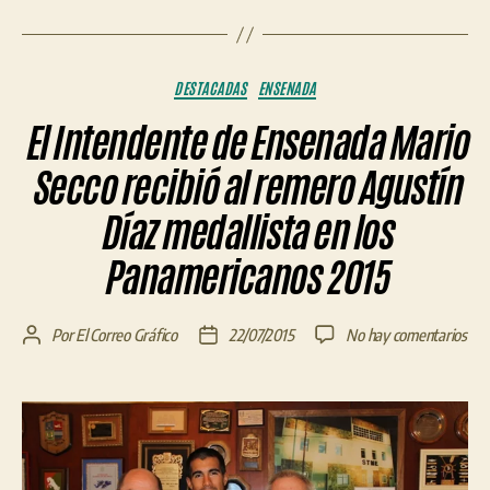
Categorías
DESTACADAS
ENSENADA
El Intendente de Ensenada Mario
Secco recibió al remero Agustín
Díaz medallista en los
Panamericanos 2015
en
Por
El Correo Gráfico
22/07/2015
No hay comentarios
Autor
Fecha
El
de
de
Int
la
la
de
entrada
entrada
Ens
Mar
Sec