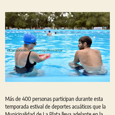
Los
entrada
entrada
deportes
acuáticos
que
ofrece
el
Municipio
en
la
pileta
de
la
República
de
los
Niños
Más de 400 personas participan durante esta
temporada estival de deportes acuáticos que la
Municipalidad de La Plata lleva adelante en la