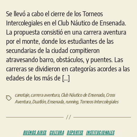
Se llevó a cabo el cierre de los Torneos
Intercolegiales en el Club Náutico de Ensenada.
La propuesta consistió en una carrera aventura
por el monte, donde los estudiantes de las
secundarias de la ciudad compitieron
atravesando barro, obstáculos, y puentes. Las
carreras se dividieron en categorías acordes a las
edades de los más de […]
canotaje
,
carrera aventura
,
Club Náutico de Ensenada
,
Cross
Etiquetas
Aventura
,
Duatlón
,
Ensenada
,
running
,
Torneos Intercolegiales
Categorías
BUENOS AIRES
CULTURA
DEPORTES
INSTITUCIONALES