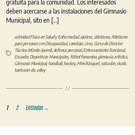
gratuita para la comunidad. Los interesados
deben acercarse a las instalaciones del Gimnasio
Municipal, sito en […]
actividad Física en Salud y Enfermedad
,
ajedrez
,
atletismo
,
Atletismo
para personas con Discapacidad
,
canotaje
,
circo
,
Curso de Director
Técnico Infanto-Juvenil
,
defensa personal
,
Entrenamiento Funcional
,
Etiquetas
Escuelas Deportivas Municipales
,
fútbol femenino
,
gimnasia artística
,
Gimnasio Municipal
,
handball
,
hockey
,
Mini Básquet
,
natación
,
skate
,
taekwon-do
,
vóley
Paginación
1
2
Entradas
→
de