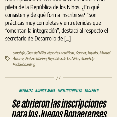
pileta de la República de los Niños. ¿En qué
consisten y de qué forma inscribirse? “Son
prácticas muy completas y entretenidas que
fomentan la integración”, destacó al respecto el
secretario de Desarrollo de […]
canotaje
,
Casa del Niño
,
deportes acuáticos
,
Gonnet
,
kayaks
,
Manuel
Álvarez
,
Nelson Marino
,
República de los Niños
,
Stand Up
Etiquetas
Paddleboarding
Categorías
DEPORTES
BUENOS AIRES
INSTITUCIONALES
SOCIEDAD
Se abrieron las inscripciones
para los Juegos Bonaerenses