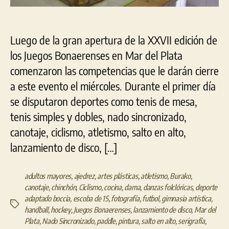
Luego de la gran apertura de la XXVII edición de
los Juegos Bonaerenses en Mar del Plata
comenzaron las competencias que le darán cierre
a este evento el miércoles. Durante el primer día
se disputaron deportes como tenis de mesa,
tenis simples y dobles, nado sincronizado,
canotaje, ciclismo, atletismo, salto en alto,
lanzamiento de disco, […]
adultos mayores
,
ajedrez
,
artes plásticas
,
atletismo
,
Burako
,
canotaje
,
chinchón
,
Ciclismo
,
cocina
,
dama
,
danzas folclóricas
,
deporte
adaptado boccia
,
escoba de 15
,
fotografía
,
futbol
,
gimnasia artística
,
Etiquetas
handball
,
hockey
,
Juegos Bonaerenses
,
lanzamiento de disco
,
Mar del
Plata
,
Nado Sincronizado
,
paddle
,
pintura
,
salto en alto
,
serigrafía
,