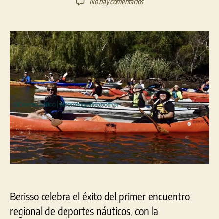
en
No hay comentarios
la
la
Éxito
entrada
entrada
del
1º
Encuentro
Regional
de
Deportes
Náuticos
en
Berisso
Berisso celebra el éxito del primer encuentro
regional de deportes náuticos, con la