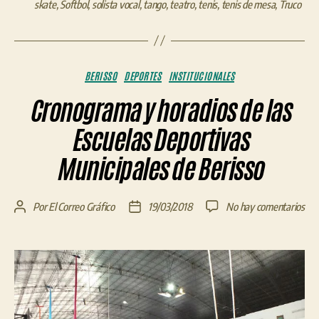
skate
,
Softbol
,
solista vocal
,
tango
,
teatro
,
tenis
,
tenis de mesa
,
Truco
Categorías
BERISSO
DEPORTES
INSTITUCIONALES
Cronograma y horadios de las
Escuelas Deportivas
Municipales de Berisso
en
Por
El Correo Gráfico
19/03/2018
No hay comentarios
Autor
Fecha
Cro
de
de
y
la
la
hor
entrada
entrada
de
las
Esc
Dep