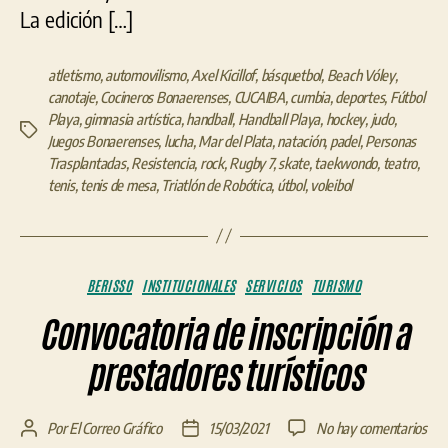
La edición […]
atletismo
,
automovilismo
,
Axel Kicillof
,
básquetbol
,
Beach Vóley
,
canotaje
,
Cocineros Bonaerenses
,
CUCAIBA
,
cumbia
,
deportes
,
Fútbol
Playa
,
gimnasia artística
,
handball
,
Handball Playa
,
hockey
,
judo
,
Etiquetas
Juegos Bonaerenses
,
lucha
,
Mar del Plata
,
natación
,
padel
,
Personas
Trasplantadas
,
Resistencia
,
rock
,
Rugby 7
,
skate
,
taekwondo
,
teatro
,
tenis
,
tenis de mesa
,
Triatlón de Robótica
,
útbol
,
voleibol
Categorías
BERISSO
INSTITUCIONALES
SERVICIOS
TURISMO
Convocatoria de inscripción a
prestadores turísticos
en
Por
El Correo Gráfico
15/03/2021
No hay comentarios
Autor
Fecha