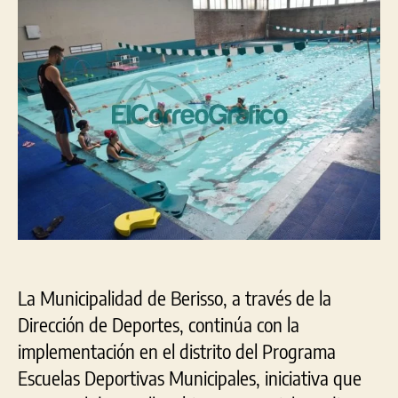
Municipales
ofrecen
múltiples
actividades
de
forma
gratuita
La Municipalidad de Berisso, a través de la
Dirección de Deportes, continúa con la
implementación en el distrito del Programa
Escuelas Deportivas Municipales, iniciativa que