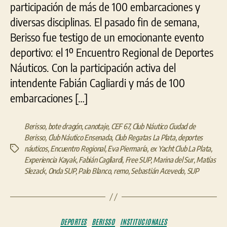
participación de más de 100 embarcaciones y
diversas disciplinas. El pasado fin de semana,
Berisso fue testigo de un emocionante evento
deportivo: el 1º Encuentro Regional de Deportes
Náuticos. Con la participación activa del
intendente Fabián Cagliardi y más de 100
embarcaciones […]
Berisso
,
bote dragón
,
canotaje
,
CEF 67
,
Club Náutico Ciudad de
Berisso
,
Club Náutico Ensenada
,
Club Regatas La Plata
,
deportes
náuticos
,
Encuentro Regional
,
Eva Piermaría
,
ex Yacht Club La Plata
,
Etiquetas
Experiencia Kayak
,
Fabián Cagliardi
,
Free SUP
,
Marina del Sur
,
Matías
Slezack
,
Onda SUP
,
Palo Blanco
,
remo
,
Sebastián Acevedo
,
SUP
Categorías
DEPORTES
BERISSO
INSTITUCIONALES