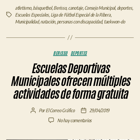
atletismo
,
básquetbol
,
Berisso
,
canotaje
,
Consejo Municipal
,
deportes
,
Escuelas Especiales
,
Liga de Fútbol Especial de la Ribera
,
Etiquetas
Municipalidad
,
natación
,
personas con discapacidad
,
taekwon-do
Categorías
BERISSO
DEPORTES
Escuelas Deportivas
Municipales ofrecen múltiples
actividades de forma gratuita
Por
El Correo Gráfico
29/04/2019
Autor
Fecha
de
de
en
No hay comentarios
la
la
Escuelas
entrada
entrada
Deportivas