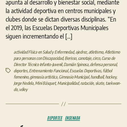
apunta al desarrollo y bienestar social, mediante
la actividad deportiva en centros municipales y
clubes donde se dictan diversas disciplinas. “En
el 2019, las Escuelas Deportivas Municipales
siguen incrementando el […]
actividad Física en Salud y Enfermedad
,
ajedrez
,
atletismo
,
Atletismo
para personas con Discapacidad
,
Berisso
,
canotaje
,
circo
,
Curso de
Director Técnico Infanto-Juvenil
,
Damián Spinosa
,
defensa personal
,
deportes
,
Entrenamiento Funcional
,
Escuelas Deportivas
,
fútbol
Etiquetas
femenino
,
gimnasia artística
,
Gimnasio Municipal
,
handball
,
hockey
,
Jorge Nedela
,
Mini Básquet
,
Municipalidad
,
natación
,
skate
,
taekwon-
do
,
vóley
Categorías
DEPORTES
ENSENADA