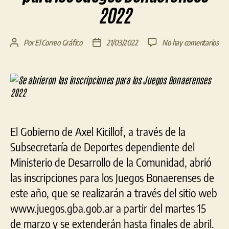
2022
en
Por
El Correo Gráfico
21/03/2022
No hay comentarios
Autor
Fecha
Se
de
de
abr
la
la
las
entrada
entrada
ins
par
los
Jue
El Gobierno de Axel Kicillof, a través de la
Bon
202
Subsecretaría de Deportes dependiente del
Ministerio de Desarrollo de la Comunidad, abrió
las inscripciones para los Juegos Bonaerenses de
este año, que se realizarán a través del sitio web
www.juegos.gba.gob.ar a partir del martes 15
de marzo y se extenderán hasta finales de abril.