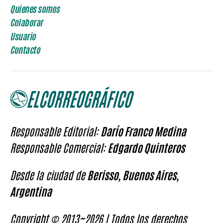
entradas
Quienes somos
Colaborar
Usuario
Contacto
Responsable Editorial:
Darío Franco Medina
Responsable Comercial:
Edgardo Quinteros
Desde la ciudad de
Berisso, Buenos Aires,
Argentina
Copyright © 2013~2026 | Todos los derechos