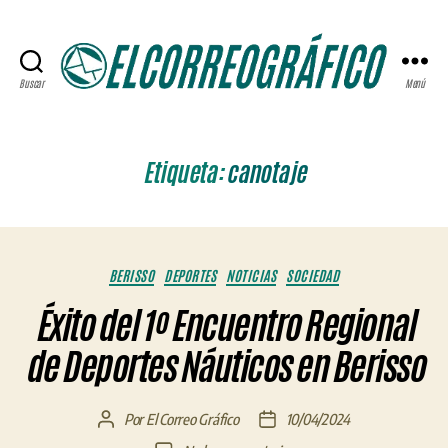
Buscar
Menú
ELCORREOGRÁFICO
Etiqueta:
canotaje
Categorías
BERISSO
DEPORTES
NOTICIAS
SOCIEDAD
Éxito del 1º Encuentro Regional
de Deportes Náuticos en Berisso
Por
El Correo Gráfico
10/04/2024
Autor
Fecha
de
de