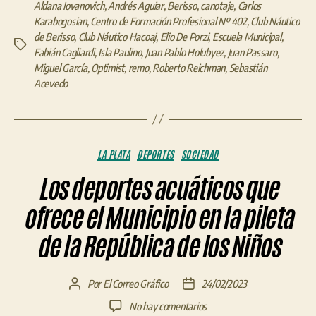
Aldana Iovanovich
,
Andrés Aguiar
,
Berisso
,
canotaje
,
Carlos
Karabogosian
,
Centro de Formación Profesional Nº 402
,
Club Náutico
de Berisso
,
Club Náutico Hacoaj
,
Elio De Porzi
,
Escuela Municipal
,
Etiquetas
Fabián Cagliardi
,
Isla Paulino
,
Juan Pablo Holubyez
,
Juan Passaro
,
Miguel García
,
Optimist
,
remo
,
Roberto Reichman
,
Sebastián
Acevedo
Categorías
LA PLATA
DEPORTES
SOCIEDAD
Los deportes acuáticos que
ofrece el Municipio en la pileta
de la República de los Niños
Por
El Correo Gráfico
24/02/2023
Autor
Fecha
de
de
en
No hay comentarios
la
la