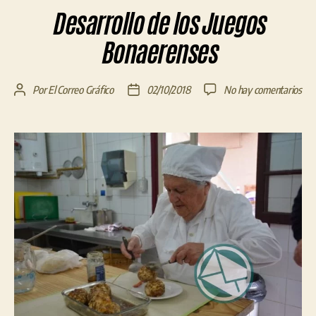
Desarrollo de los Juegos
Bonaerenses
en
Por
El Correo Gráfico
02/10/2018
No hay comentarios
Autor
Fecha
Des
de
de
de
la
la
los
entrada
entrada
Jue
Bon