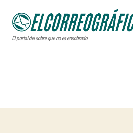
ELCORREOGRÁFICO
El portal del sobre que no es ensobrado