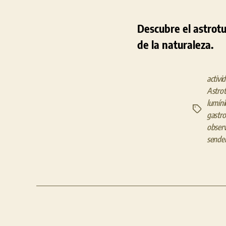
Descubre el astrotu
de la naturaleza.
activi
Astro
lumíni
Etiquetas
gastr
observ
sende