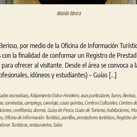
Masión Obrera
erisso, por medio de la Oficina de Información Turísti
s con la finalidad de conformar un Registro de Prestad
 para ofrecer al visitante. Desde el área se convoca a l
fesionales, idóneos y estudiantes) – Guías […]
dades recreativas
,
Alojamiento Extra-Hotelero
,
asas particulares
,
bares
,
Berisso
,
as
,
caminatas
,
campings
,
canotaje
,
casas quintas
,
Centros Culturales
,
Centros d
ciones
,
confiterías
,
dormis
,
Guías de Pesca
,
Guías de Turismo
,
habitaciones
,
Mun
s
,
Oficina de Información Turística
,
parrillas
,
prestadores turísticos
,
Registro de
dores Turísticos
,
restaurantes
,
Salas