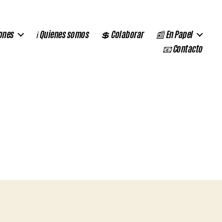
ones
ℹ️ Quienes somos
💲 Colaborar
📰 En Papel
📧 Contacto