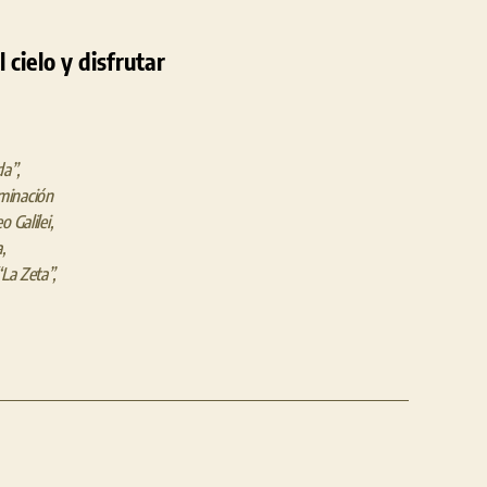
 cielo y disfrutar
da”
,
minación
eo Galilei
,
a
,
La Zeta”
,