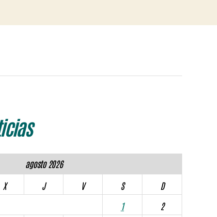
icias
agosto 2026
X
J
V
S
D
1
2