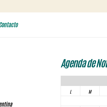
Contacto
Agenda de Not
L
M
entina