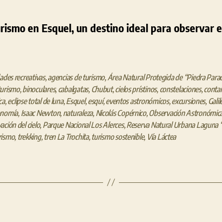
rismo en Esquel, un destino ideal para observar el
dades recreativas
,
agencias de turismo
,
Área Natural Protegida de “Piedra Para
turismo
,
binoculares
,
cabalgatas
,
Chubut
,
cielos prístinos
,
constelaciones
,
conta
ca
,
eclipse total de luna
,
Esquel
,
esquí
,
eventos astronómicos
,
excursiones
,
Galil
onomía
,
Isaac Newton
,
naturaleza
,
Nicolás Copérnico
,
Observación Astronómic
ación del cielo
,
Parque Nacional Los Alerces
,
Reserva Natural Urbana Laguna “
rismo
,
trekking
,
tren La Trochita
,
turismo sostenible
,
Vía Láctea