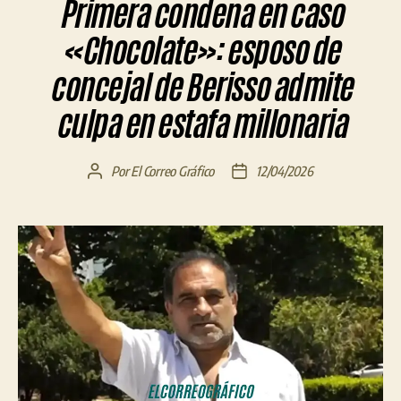
Primera condena en caso
«Chocolate»: esposo de
concejal de Berisso admite
culpa en estafa millonaria
Por
El Correo Gráfico
12/04/2026
Autor
Fecha
de
de
la
la
entrada
entrada