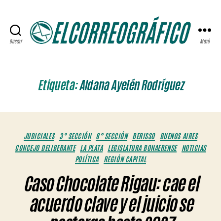
Buscar
Menú
ELCORREOGRÁFICO
Etiqueta:
Aldana Ayelén Rodríguez
Categorías
JUDICIALES
3° SECCIÓN
8° SECCIÓN
BERISSO
BUENOS AIRES
CONCEJO DELIBERANTE
LA PLATA
LEGISLATURA BONAERENSE
NOTICIAS
POLÍTICA
REGIÓN CAPITAL
Caso Chocolate Rigau: cae el
acuerdo clave y el juicio se