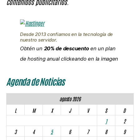
contenidos publicitarios.
Desde 2013 confiamos en la tecnología de
nuestro servidor.
Obtén un
20% de descuento
en un plan
de hosting anual clickeando en la imagen
Agenda de Noticias
agosto 2026
L
M
X
J
V
S
D
1
2
3
4
5
6
7
8
9