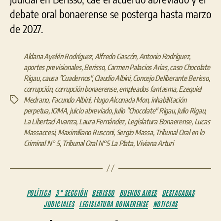
debate oral bonaerense se posterga hasta marzo
de 2027.
Aldana Ayelén Rodríguez
,
Alfredo Gascón
,
Antonio Rodríguez
,
aportes previsionales
,
Berisso
,
Carmen Palacios Arias
,
caso Chocolate
Rigau
,
causa "Cuadernos"
,
Claudio Albini
,
Concejo Deliberante Berisso
,
corrupción
,
corrupción bonaerense
,
empleados fantasma
,
Ezequiel
Medrano
,
Facundo Albini
,
Hugo Alconada Mon
,
inhabilitación
Etiquetas
perpetua
,
IOMA
,
juicio abreviado
,
Julio "Chocolate" Rigau
,
Julio Rigau
,
La Libertad Avanza
,
Laura Fernández
,
Legislatura Bonaerense
,
Lucas
Massaccesi
,
Maximiliano Rusconi
,
Sergio Massa
,
Tribunal Oral en lo
Criminal N° 5
,
Tribunal Oral N°5 La Plata
,
Viviana Arturi
Categorías
POLÍTICA
3° SECCIÓN
BERISSO
BUENOS AIRES
DESTACADAS
JUDICIALES
LEGISLATURA BONAERENSE
NOTICIAS