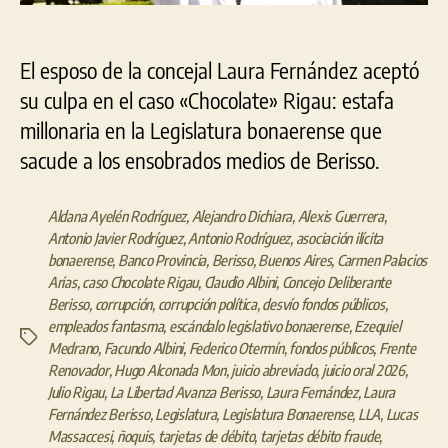
El esposo de la concejal Laura Fernández aceptó
su culpa en el caso «Chocolate» Rigau: estafa
millonaria en la Legislatura bonaerense que
sacude a los ensobrados medios de Berisso.
Aldana Ayelén Rodríguez
,
Alejandro Dichiara
,
Alexis Guerrera
,
Antonio Javier Rodríguez
,
Antonio Rodríguez
,
asociación ilícita
bonaerense
,
Banco Provincia
,
Berisso
,
Buenos Aires
,
Carmen Palacios
Arias
,
caso Chocolate Rigau
,
Claudio Albini
,
Concejo Deliberante
Berisso
,
corrupción
,
corrupción política
,
desvío fondos públicos
,
empleados fantasma
,
escándalo legislativo bonaerense
,
Ezequiel
Etiquetas
Medrano
,
Facundo Albini
,
Federico Otermín
,
fondos públicos
,
Frente
Renovador
,
Hugo Alconada Mon
,
juicio abreviado
,
juicio oral 2026
,
Julio Rigau
,
La Libertad Avanza Berisso
,
Laura Fernández
,
Laura
Fernández Berisso
,
Legislatura
,
Legislatura Bonaerense
,
LLA
,
Lucas
Massaccesi
,
ñoquis
,
tarjetas de débito
,
tarjetas débito fraude
,