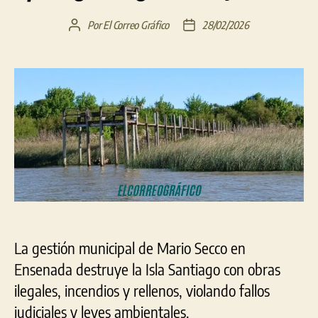
Por
El Correo Gráfico
28/02/2026
Autor
Fecha
de
de
la
la
entrada
entrada
La gestión municipal de Mario Secco en
Ensenada destruye la Isla Santiago con obras
ilegales, incendios y rellenos, violando fallos
judiciales y leyes ambientales.