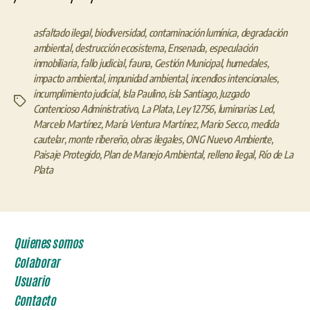
asfaltado ilegal
,
biodiversidad
,
contaminación lumínica
,
degradación
ambiental
,
destrucción ecosistema
,
Ensenada
,
especulación
inmobiliaria
,
fallo judicial
,
fauna
,
Gestión Municipal
,
humedales
,
impacto ambiental
,
impunidad ambiental
,
incendios intencionales
,
incumplimiento judicial
,
Isla Paulino
,
isla Santiago
,
Juzgado
Etiquetas
Contencioso Administrativo
,
La Plata
,
Ley 12756
,
luminarias Led
,
Marcelo Martínez
,
María Ventura Martínez
,
Mario Secco
,
medida
cautelar
,
monte ribereño
,
obras ilegales
,
ONG Nuevo Ambiente
,
Paisaje Protegido
,
Plan de Manejo Ambiental
,
relleno ilegal
,
Río de La
Plata
Quienes somos
Colaborar
Usuario
Contacto