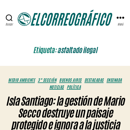
Buscar
Menú
ELCORREOGRÁFICO
Etiqueta:
asfaltado ilegal
Categorías
MEDIO AMBIENTE
3° SECCIÓN
BUENOS AIRES
DESTACADAS
ENSENADA
NOTICIAS
POLÍTICA
Isla Santiago: la gestión de Mario
Secco destruye un paisaje
protegido e ignora a la justicia