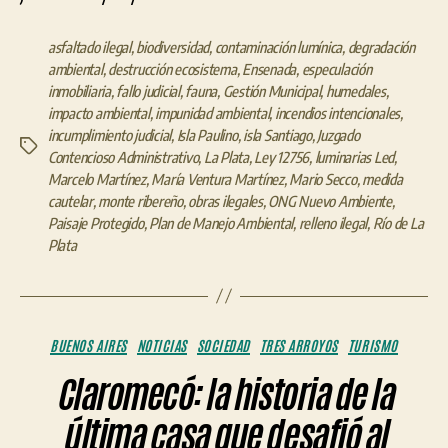
asfaltado ilegal
,
biodiversidad
,
contaminación lumínica
,
degradación
ambiental
,
destrucción ecosistema
,
Ensenada
,
especulación
inmobiliaria
,
fallo judicial
,
fauna
,
Gestión Municipal
,
humedales
,
impacto ambiental
,
impunidad ambiental
,
incendios intencionales
,
incumplimiento judicial
,
Isla Paulino
,
isla Santiago
,
Juzgado
Etiquetas
Contencioso Administrativo
,
La Plata
,
Ley 12756
,
luminarias Led
,
Marcelo Martínez
,
María Ventura Martínez
,
Mario Secco
,
medida
cautelar
,
monte ribereño
,
obras ilegales
,
ONG Nuevo Ambiente
,
Paisaje Protegido
,
Plan de Manejo Ambiental
,
relleno ilegal
,
Río de La
Plata
Categorías
BUENOS AIRES
NOTICIAS
SOCIEDAD
TRES ARROYOS
TURISMO
Claromecó: la historia de la
última casa que desafió al