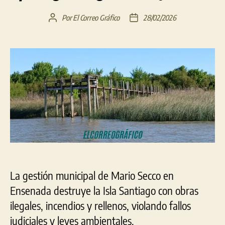
Por
El Correo Gráfico
28/02/2026
Autor
Fecha
de
de
la
la
entrada
entrada
La gestión municipal de Mario Secco en
Ensenada destruye la Isla Santiago con obras
ilegales, incendios y rellenos, violando fallos
judiciales y leyes ambientales.