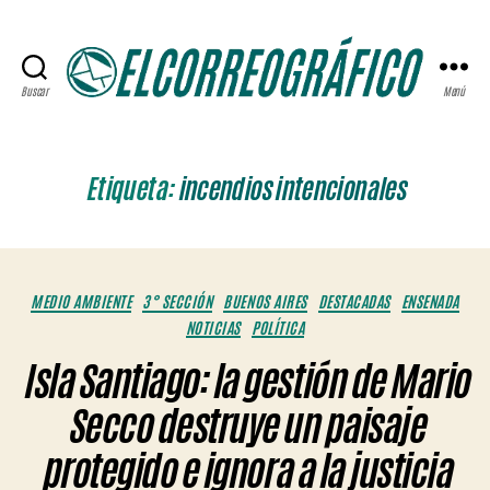
Buscar
Menú
ELCORREOGRÁFICO
Etiqueta:
incendios intencionales
Categorías
MEDIO AMBIENTE
3° SECCIÓN
BUENOS AIRES
DESTACADAS
ENSENADA
NOTICIAS
POLÍTICA
Isla Santiago: la gestión de Mario
Secco destruye un paisaje
protegido e ignora a la justicia