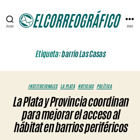
Buscar
Menú
ELCORREOGRÁFICO
Etiqueta:
barrio Las Casas
Categorías
INSTITUCIONALES
LA PLATA
NOTICIAS
POLÍTICA
La Plata y Provincia coordinan
para mejorar el acceso al
hábitat en barrios periféricos