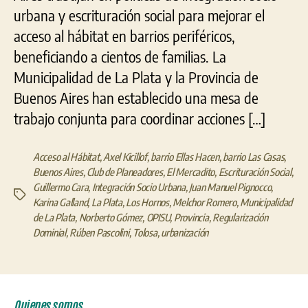
urbana y escrituración social para mejorar el
acceso al hábitat en barrios periféricos,
beneficiando a cientos de familias. La
Municipalidad de La Plata y la Provincia de
Buenos Aires han establecido una mesa de
trabajo conjunta para coordinar acciones […]
Acceso al Hábitat
,
Axel Kicillof
,
barrio Ellas Hacen
,
barrio Las Casas
,
Buenos Aires
,
Club de Planeadores
,
El Mercadito
,
Escrituración Social
,
Guillermo Cara
,
Integración Socio Urbana
,
Juan Manuel Pignocco
,
Etiquetas
Karina Galland
,
La Plata
,
Los Hornos
,
Melchor Romero
,
Municipalidad
de La Plata
,
Norberto Gómez
,
OPISU
,
Provincia
,
Regularización
Dominial
,
Rúben Pascolini
,
Tolosa
,
urbanización
Quienes somos