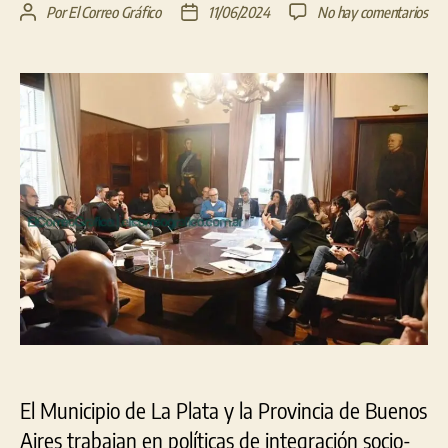
en
Por
El Correo Gráfico
11/06/2024
No hay comentarios
Autor
Fecha
La
de
de
Pla
la
la
y
entrada
entrada
Pro
coo
par
mej
el
acc
al
háb
en
bar
peri
El Municipio de La Plata y la Provincia de Buenos
Aires trabajan en políticas de integración socio-