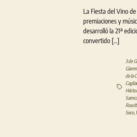
La Fiesta del Vino de
premiaciones y música
desarrolló la 21ª edic
convertido […]
3 de C
Gianm
de la 
Caglia
Etiquetas
Héctor
Samc
Ruscitt
Seco
,