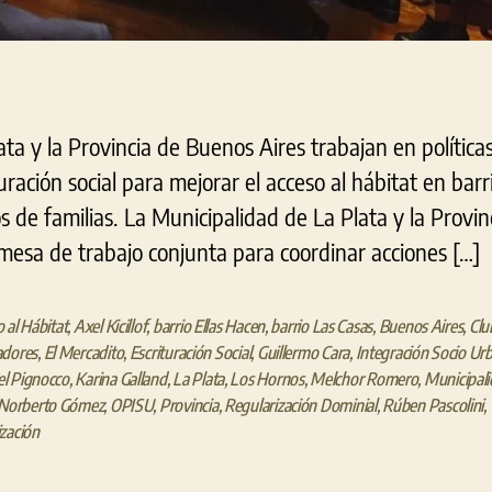
ata y la Provincia de Buenos Aires trabajan en política
ración social para mejorar el acceso al hábitat en barri
s de familias. La Municipalidad de La Plata y la Provi
mesa de trabajo conjunta para coordinar acciones […]
 al Hábitat
,
Axel Kicillof
,
barrio Ellas Hacen
,
barrio Las Casas
,
Buenos Aires
,
Clu
adores
,
El Mercadito
,
Escrituración Social
,
Guillermo Cara
,
Integración Socio Ur
l Pignocco
,
Karina Galland
,
La Plata
,
Los Hornos
,
Melchor Romero
,
Municipali
Norberto Gómez
,
OPISU
,
Provincia
,
Regularización Dominial
,
Rúben Pascolini
,
zación