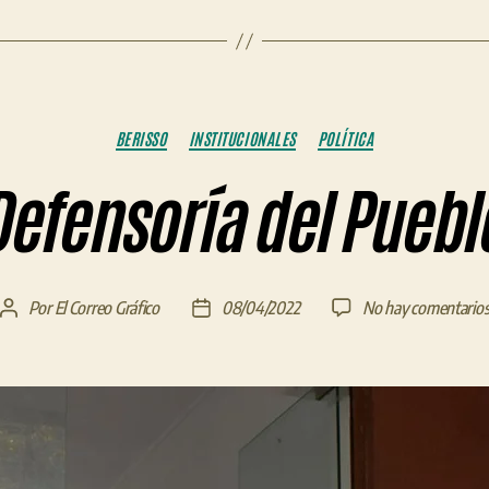
Categorías
BERISSO
INSTITUCIONALES
POLÍTICA
Defensoría del Puebl
Por
El Correo Gráfico
08/04/2022
No hay comentario
Autor
Fecha
de
de
la
la
entrada
entrada