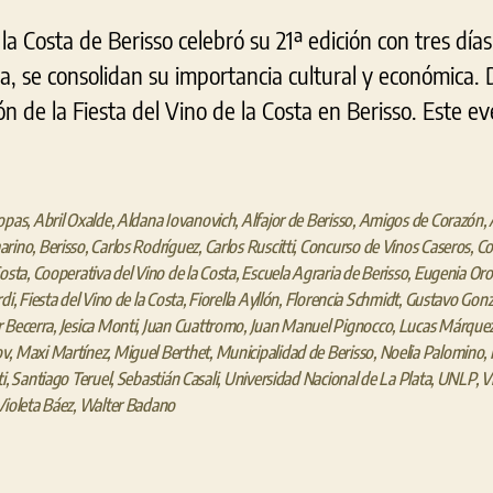
 la Costa de Berisso celebró su 21ª edición con tres día
, se consolidan su importancia cultural y económica. De
ión de la Fiesta del Vino de la Costa en Berisso. Este e
opas
,
Abril Oxalde
,
Aldana Iovanovich
,
Alfajor de Berisso
,
Amigos de Corazón
,
arino
,
Berisso
,
Carlos Rodríguez
,
Carlos Ruscitti
,
Concurso de Vinos Caseros
,
Co
Costa
,
Cooperativa del Vino de la Costa
,
Escuela Agraria de Berisso
,
Eugenia Oro
rdi
,
Fiesta del Vino de la Costa
,
Fiorella Ayllón
,
Florencia Schmidt
,
Gustavo Gonz
 Becerra
,
Jesica Monti
,
Juan Cuattromo
,
Juan Manuel Pignocco
,
Lucas Márque
ov
,
Maxi Martínez
,
Miguel Berthet
,
Municipalidad de Berisso
,
Noelia Palomino
,
i
,
Santiago Teruel
,
Sebastián Casali
,
Universidad Nacional de La Plata
,
UNLP
,
V
Violeta Báez
,
Walter Badano