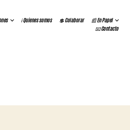
ones
ℹ️ Quienes somos
💲 Colaborar
📰 En Papel
📧 Contacto