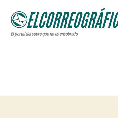
ELCORREOGRÁFICO
El portal del sobre que no es ensobrado