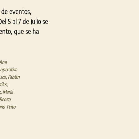
s de eventos,
l 5 al 7 de julio se
vento, que se ha
Ana
operativa
sco
,
Fabián
áles
,
z
,
María
Renzo
ino Tinto