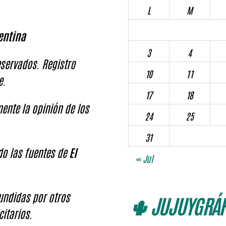
L
M
entina
3
4
servados. Registro
10
11
e.
17
18
ente la opinión de los
24
25
31
ndo las fuentes de
El
« Jul
fundidas por otros
🌵 JUJUYGRÁF
citarios.