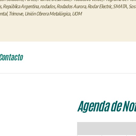
s
,
República Argentina
,
rodados
,
Rodados Aurora
,
Rodar Electric
,
SMATA
,
Sost
ntal
,
Trimove
,
Unión Obrera Metalúrgica
,
UOM
Contacto
Agenda de Not