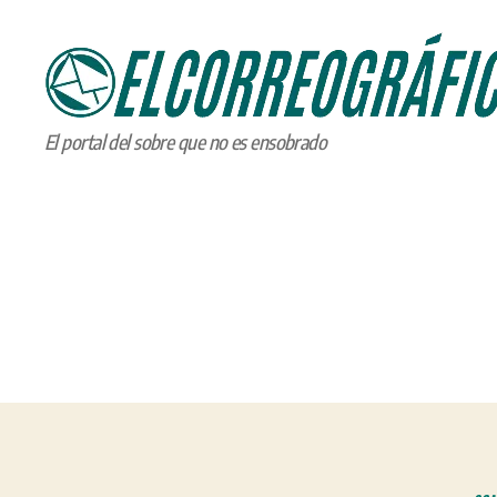
ELCORREOGRÁFICO
El portal del sobre que no es ensobrado