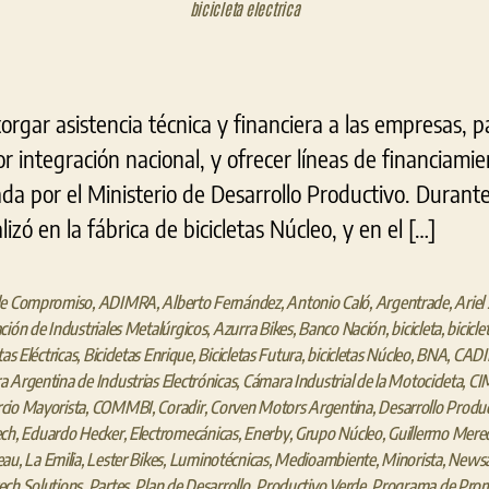
bicicleta electrica
orgar asistencia técnica y financiera a las empresas,
r integración nacional, y ofrecer líneas de financiami
da por el Ministerio de Desarrollo Productivo. Durante
zó en la fábrica de bicicletas Núcleo, y en el […]
de Compromiso
,
ADIMRA
,
Alberto Fernández
,
Antonio Caló
,
Argentrade
,
Ariel
ción de Industriales Metalúrgicos
,
Azurra Bikes
,
Banco Nación
,
bicicleta
,
bicicle
tas Eléctricas
,
Bicicletas Enrique
,
Bicicletas Futura
,
bicicletas Núcleo
,
BNA
,
CADI
 Argentina de Industrias Electrónicas
,
Cámara Industrial de la Motocicleta
,
CI
cio Mayorista
,
COMMBI
,
Coradir
,
Corven Motors Argentina
,
Desarrollo Produ
ech
,
Eduardo Hecker
,
Electromecánicas
,
Enerby
,
Grupo Núcleo
,
Guillermo Mere
eau
,
La Emilia
,
Lester Bikes
,
Luminotécnicas
,
Medioambiente
,
Minorista
,
News
ch Solutions
,
Partes
,
Plan de Desarrollo
,
Productivo Verde
,
Programa de Pro