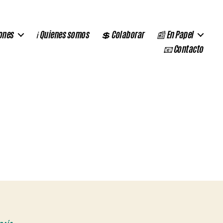
ones
ℹ️ Quienes somos
💲 Colaborar
📰 En Papel
📧 Contacto