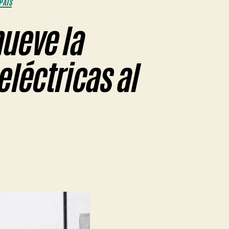
PAÍS
ueve la
eléctricas al
en
Lanzan
programa
que
promueve
la
producción