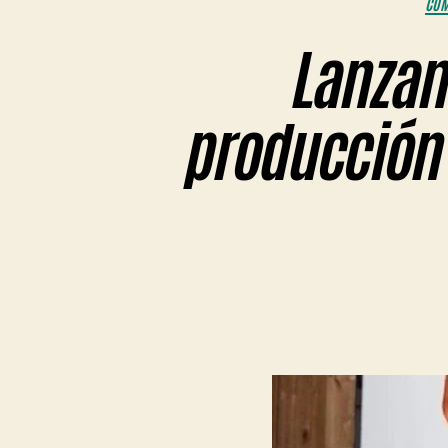
COM
Lanzan
producción d