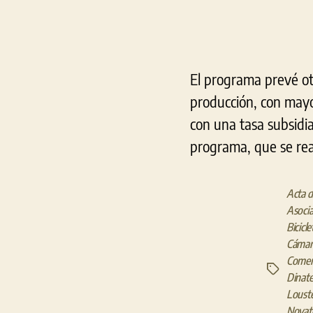
El programa prevé ot
producción, con mayo
con una tasa subsidia
programa, que se reali
Acta 
Asocia
Bicicle
Cámara
Comer
Etiquetas
Dinat
Loust
Novate