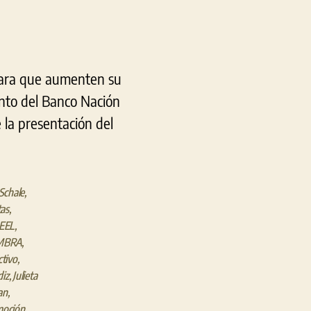
 para que aumenten su
ento del Banco Nación
 la presentación del
 Schale
,
tas
,
EEL
,
MBRA
,
ctivo
,
diz
,
Julieta
an
,
moción
,