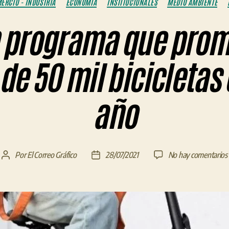
ERCIO - INDUSTRIA
ECONOMÍA
INSTITUCIONALES
MEDIO AMBIENTE
 programa que prom
e 50 mil bicicletas 
año
Por
El Correo Gráfico
28/07/2021
No hay comentarios
Autor
Fecha
de
de
la
la
entrada
entrada