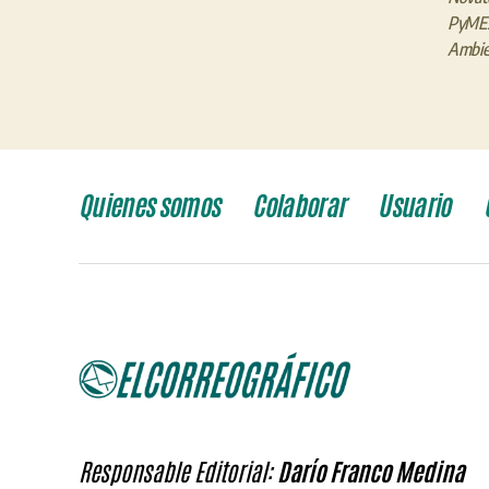
PyME
Ambie
Quienes somos
Colaborar
Usuario
Responsable Editorial:
Darío Franco Medina