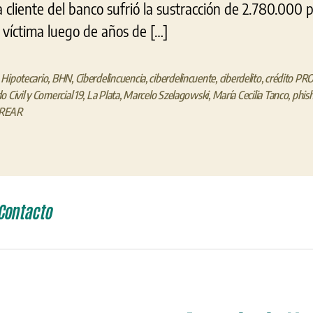
cliente del banco sufrió la sustracción de 2.780.000 
 víctima luego de años de […]
Hipotecario
,
BHN
,
Ciberdelincuencia
,
ciberdelincuente
,
ciberdelito
,
crédito P
o Civil y Comercial 19
,
La Plata
,
Marcelo Szelagowski
,
María Cecilia Tanco
,
phis
REAR
Contacto