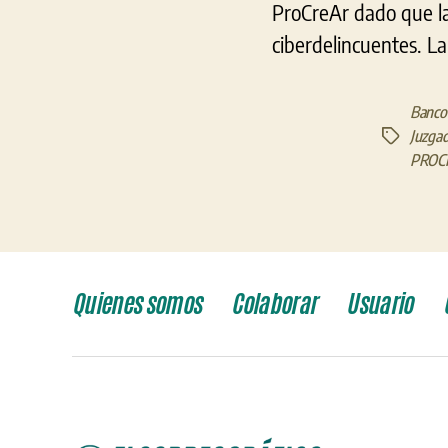
ProCreAr dado que la 
ciberdelincuentes. La
Banco 
Juzgad
Etiquetas
PROC
Quienes somos
Colaborar
Usuario