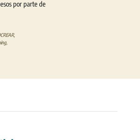
pesos por parte de
ROCREAR
,
hing
,