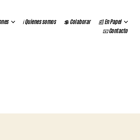
ones
ℹ️ Quienes somos
💲 Colaborar
📰 En Papel
📧 Contacto