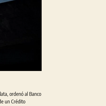
a
íctima
de
iberdelito
Plata, ordenó al Banco
de un Crédito