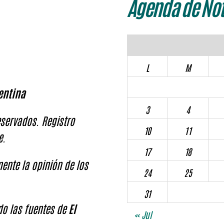
Agenda de Not
L
M
entina
3
4
servados. Registro
10
11
e.
17
18
ente la opinión de los
24
25
31
ndo las fuentes de
El
« Jul