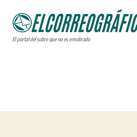
ELCORREOGRÁFICO
El portal del sobre que no es ensobrado