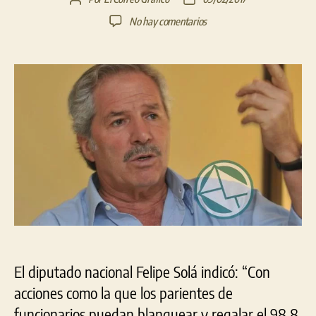
de
de
en
No hay comentarios
la
la
Solá:
entrada
entrada
“No
se
sabe
si
gobierna
el
Pro
o
la
familia
Macri”
El diputado nacional Felipe Solá indicó: “Con
acciones como la que los parientes de
funcionarios puedan blanquear y regalar el 98.8