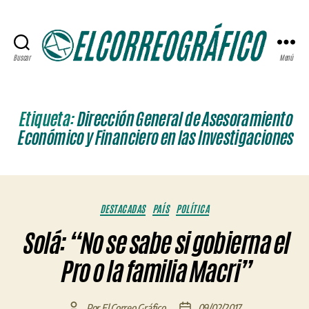
Buscar
Menú
ELCORREOGRÁFICO
Etiqueta:
Dirección General de Asesoramiento
Económico y Financiero en las Investigaciones
Categorías
DESTACADAS
PAÍS
POLÍTICA
Solá: “No se sabe si gobierna el
Pro o la familia Macri”
Por
El Correo Gráfico
09/02/2017
Autor
Fecha