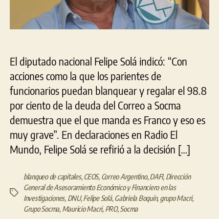
familia
Macri”
El diputado nacional Felipe Solá indicó: “Con
acciones como la que los parientes de
funcionarios puedan blanquear y regalar el 98.8
por ciento de la deuda del Correo a Socma
demuestra que el que manda es Franco y eso es
muy grave”. En declaraciones en Radio El
Mundo, Felipe Solá se refirió a la decisión […]
blanqueo de capitales
,
CEOS
,
Correo Argentino
,
DAFI
,
Dirección
General de Asesoramiento Económico y Financiero en las
Etiquetas
Investigaciones
,
DNU
,
Felipe Solá
,
Gabriela Boquín
,
grupo Macri
,
Grupo Socma
,
Mauricio Macri
,
PRO
,
Socma