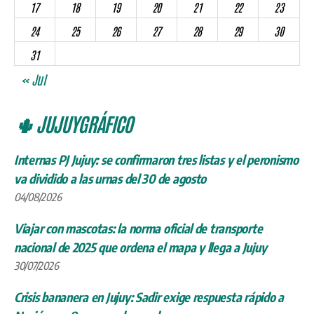
17
18
19
20
21
22
23
24
25
26
27
28
29
30
31
« Jul
🌵 JUJUYGRÁFICO
Internas PJ Jujuy: se confirmaron tres listas y el peronismo
va dividido a las urnas del 30 de agosto
04/08/2026
Viajar con mascotas: la norma oficial de transporte
nacional de 2025 que ordena el mapa y llega a Jujuy
30/07/2026
Crisis bananera en Jujuy: Sadir exige respuesta rápido a