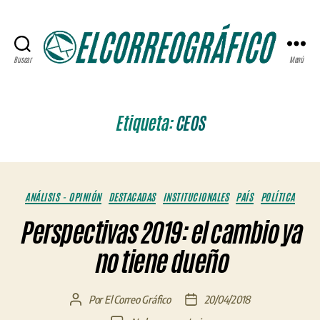
Buscar
Menú
ELCORREOGRÁFICO
Etiqueta:
CEOS
Categorías
ANÁLISIS - OPINIÓN
DESTACADAS
INSTITUCIONALES
PAÍS
POLÍTICA
Perspectivas 2019: el cambio ya
no tiene dueño
Por
El Correo Gráfico
20/04/2018
Autor
Fecha
de
de