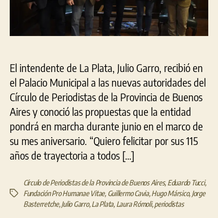
la
Provincia
El intendente de La Plata, Julio Garro, recibió en
el Palacio Municipal a las nuevas autoridades del
Círculo de Periodistas de la Provincia de Buenos
Aires y conoció las propuestas que la entidad
pondrá en marcha durante junio en el marco de
su mes aniversario. “Quiero felicitar por sus 115
años de trayectoria a todos […]
Círculo de Periodistas de la Provincia de Buenos Aires
,
Eduardo Tucci
,
Fundación Pro Humanae Vitae
,
Guillermo Cavia
,
Hugo Mársico
,
Jorge
Etiquetas
Basterretche
,
Julio Garro
,
La Plata
,
Laura Rómoli
,
periodistas