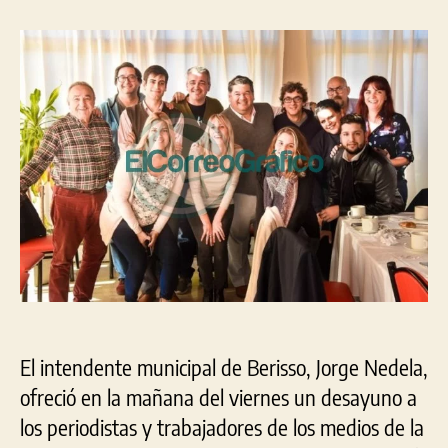
entrada
entrada
intendente
Jorge
Nedela
saludó
a
los
periodistas
en
su
Día
El intendente municipal de Berisso, Jorge Nedela,
ofreció en la mañana del viernes un desayuno a
los periodistas y trabajadores de los medios de la