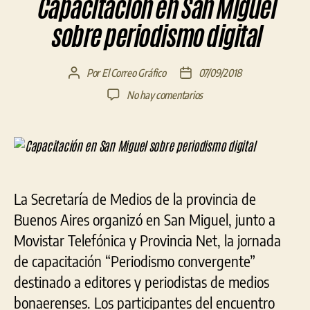
Capacitación en San Miguel
sobre periodismo digital
Por
El Correo Gráfico
07/09/2018
Autor
Fecha
de
de
en
No hay comentarios
la
la
Capacitación
entrada
entrada
en
San
Miguel
sobre
periodismo
La Secretaría de Medios de la provincia de
digital
Buenos Aires organizó en San Miguel, junto a
Movistar Telefónica y Provincia Net, la jornada
de capacitación “Periodismo convergente”
destinado a editores y periodistas de medios
bonaerenses. Los participantes del encuentro