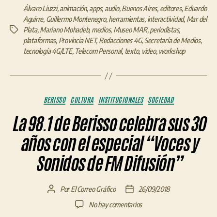
Álvaro Liuzzi
,
animación
,
apps
,
audio
,
Buenos Aires
,
editores
,
Eduardo
Aguirre
,
Guillermo Montenegro
,
herramientas
,
interactividad
,
Mar del
Plata
,
Mariano Mohadeb
,
medios
,
Museo MAR
,
periodistas
,
Etiquetas
plataformas
,
Provincia NET
,
Redacciones 4G
,
Secretaría de Medios
,
tecnología 4G/LTE
,
Telecom Personal
,
texto
,
video
,
workshop
Categorías
BERISSO
CULTURA
INSTITUCIONALES
SOCIEDAD
La 98.1 de Berisso celebra sus 30
años con el especial “Voces y
Sonidos de FM Difusión”
Por
El Correo Gráfico
26/09/2018
Autor
Fecha
de
de
en
No hay comentarios
la
la
La