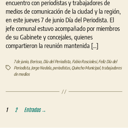
de medios
Paginación
1
2
Entradas
→
de
entradas
Quienes somos
Colaborar
Usuario
Contacto