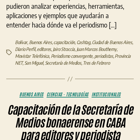
pudieron analizar experiencias, herramientas,
aplicaciones y ejemplos que ayudarán a
entender hacia dónde va el periodismo […]
Bolívar
,
Buenos Aires
,
capacitación
,
Cashtag
,
Ciudad de Buenos Aires
,
Diario Perfil
,
editores
,
Jairo Straccia
,
Juan Marcos Bouthemy
,
Etiquetas
Movistar Telefónica
,
Periodismo convergente
,
periodistas
,
Provincia
NET
,
San Miguel
,
Secretaría de Medios
,
Tres de Febrero
Categorías
BUENOS AIRES
CIENCIAS - TECNOLOGÍAS
INSTITUCIONALES
Capacitación de la Secretaría de
Medios bonaerense en CABA
para editores y periodista