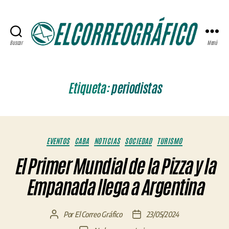
Buscar
Menú
ELCORREOGRÁFICO
Etiqueta:
periodistas
Categorías
EVENTOS
CABA
NOTICIAS
SOCIEDAD
TURISMO
El Primer Mundial de la Pizza y la
Empanada llega a Argentina
Por
El Correo Gráfico
23/05/2024
Autor
Fecha
de
de