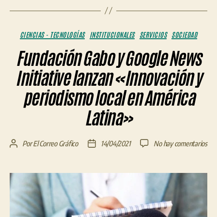
Categorías
CIENCIAS - TECNOLOGÍAS
INSTITUCIONALES
SERVICIOS
SOCIEDAD
Fundación Gabo y Google News
Initiative lanzan «Innovación y
periodismo local en América
Latina»
en
Por
El Correo Gráfico
14/04/2021
No hay comentarios
Autor
Fecha
Fun
de
de
Ga
la
la
y
entrada
entrada
Goo
Ne
Init