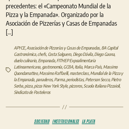
precedentes: el «Campeonato Mundial de la
Pizza y la Empanada». Organizado por la
Asociación de Pizzerías y Casas de Empanadas
[…]
APYCE
,
Asociación de Pizzerías y Casas de Empanadas
,
BA Capital
Gastronómica
,
chefs
,
Costa Salguero
,
Diego Dávila
,
Diego Gaona
,
duelo culinario
,
Empanada
,
FITHEP Expoalimentaria
Latinoamericana
,
gastronomía
,
GCBA
,
Italia
,
Marca País
,
Massimo
Etiquetas
Quondamatteo
,
Massimo Raffaelli
,
masterclass
,
Mundial de la Pizza y
la Empanada
,
panaderos
,
Parma
,
periodistas
,
Peterson Secco
,
Pietro
Sorba
,
pizza
,
pizza New York Style
,
pizzeros
,
Scuola Italiana Pizzaioli
,
Sindicato de Pasteleros
Categorías
SOCIEDAD
INSTITUCIONALES
LA PLATA