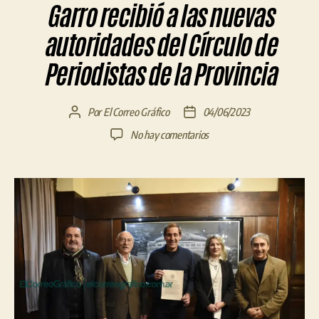
Garro recibió a las nuevas
autoridades del Círculo de
Periodistas de la Provincia
Por
El Correo Gráfico
04/06/2023
Autor
Fecha
de
de
en
No hay comentarios
la
la
Garro
entrada
entrada
recibió
a
las
nuevas
autoridades
del
Círculo
de
Periodistas
de