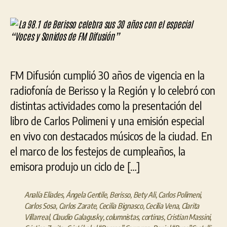
entrada
entrada
98.1
de
Berisso
celebra
sus
30
FM Difusión cumplió 30 años de vigencia en la
años
con
radiofonía de Berisso y la Región y lo celebró con
el
distintas actividades como la presentación del
especial
libro de Carlos Polimeni y una emisión especial
“Voces
y
en vivo con destacados músicos de la ciudad. En
Sonidos
el marco de los festejos de cumpleaños, la
de
emisora produjo un ciclo de […]
FM
Difusión”
Analía Eliades
,
Ángela Gentile
,
Berisso
,
Bety Ali
,
Carlos Polimeni
,
Carlos Sosa
,
Carlos Zarate
,
Cecilia Bignasco
,
Cecilia Vena
,
Clarita
Villarreal
,
Claudio Galagusky
,
columnistas
,
cortinas
,
Cristian Massini
,