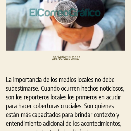
lan
«In
y
per
loca
en
Amé
Lat
periodismo local
La importancia de los medios locales no debe
subestimarse. Cuando ocurren hechos noticiosos,
son los reporteros locales los primeros en acudir
para hacer coberturas cruciales. Son quienes
están más capacitados para brindar contexto y
entendimiento adicional de los acontecimientos,