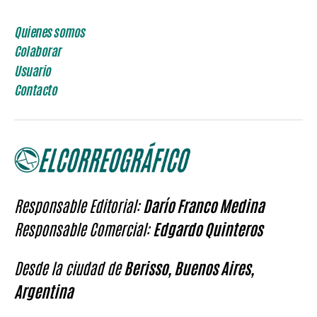
Responsable Editorial:
Darío Franco Medina
Responsable Comercial:
Edgardo Quinteros
Desde la ciudad de
Berisso, Buenos Aires,
Argentina
Copyright © 2013~2026 | Todos los derechos
reservados. Registro Nacional de Derecho de Autor
(DNDA) en Trámite.
Los artículos firmados no expresan
necesariamente la opinión de los editores.
Se autoriza la reproducción de los textos citando