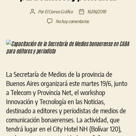
Por
El Correo Gráfico
16/06/2018
Autor
Fecha
de
de
en
No hay comentarios
la
la
Capacitación
entrada
entrada
de
la
Secretaría
de
Medios
bonaerense
La Secretaría de Medios de la provincia de
en
CABA
Buenos Aires organizará este martes 19/6, junto
para
a Telecom y Provincia Net, el workshop
editores
Innovación y Tecnología en las Noticias,
y
periodista
destinado a editores y periodistas de medios de
comunicación bonaerenses. La actividad, que
tendrá lugar en el City Hotel NH (Bolívar 120),