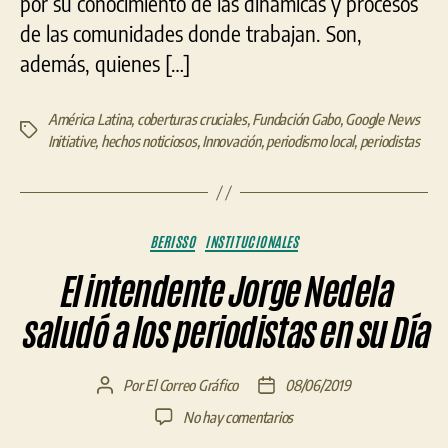
por su conocimiento de las dinámicas y procesos
de las comunidades donde trabajan. Son,
además, quienes […]
América Latina
,
coberturas cruciales
,
Fundación Gabo
,
Google News
Etiquetas
Initiative
,
hechos noticiosos
,
Innovación
,
periodismo local
,
periodistas
Categorías
BERISSO
INSTITUCIONALES
El intendente Jorge Nedela
saludó a los periodistas en su Día
Por
El Correo Gráfico
08/06/2019
Autor
Fecha
de
de
en
No hay comentarios
la
la
El