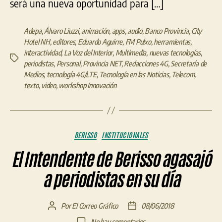
será una nueva oportunidad para […]
Adepa
,
Álvaro Liuzzi
,
animación
,
apps
,
audio
,
Banco Provincia
,
City
Hotel NH
,
editores
,
Eduardo Aguirre
,
FM Pulxo
,
herramientas
,
interactividad
,
La Voz del Interior
,
Multimedia
,
nuevas tecnologías
,
Etiquetas
periodistas
,
Personal
,
Provincia NET
,
Redacciones 4G
,
Secretaría de
Medios
,
tecnología 4G/LTE
,
Tecnología en las Noticias
,
Telecom
,
texto
,
video
,
workshop Innovación
Categorías
BERISSO
INSTITUCIONALES
El Intendente de Berisso agasajó
a periodistas en su día
Por
El Correo Gráfico
08/06/2018
Autor
Fecha
de
de
en
No hay comentarios