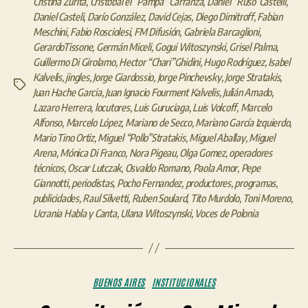
Cristina Zurita
,
Cristóbal el “Pampa” Carranza
,
Daniel “Ruso”Castelli
,
Daniel Casteli
,
Darío González
,
David Cejas
,
Diego Dimitroff
,
Fabian
Meschini
,
Fabio Rosciolesi
,
FM Difusión
,
Gabriela Barcaglioni
,
GerardoTissone
,
Germán Miceli
,
Gogui Witoszynski
,
Grisel Palma
,
Guillermo Di Girolamo
,
Hector “Chari”Ghidini
,
Hugo Rodríguez
,
Isabel
Kalvelis
,
jingles
,
Jorge Giardossio
,
Jorge Pinchevsky
,
Jorge Stratakis
,
Etiquetas
Juan Hache Garcia
,
Juan Ignacio Fourment Kalvelis
,
Julián Amado
,
Lazaro Herrera
,
locutores
,
Luis Guruciaga
,
Luis Volcoff
,
Marcelo
Alfonso
,
Marcelo López
,
Mariano de Secco
,
Mariano García Izquierdo
,
Mario Tino Ortiz
,
Miguel “Pollo”Stratakis
,
Miguel Aballay
,
Miguel
Arena
,
Mónica Di Franco
,
Nora Pigeau
,
Olga Gomez
,
operadores
técnicos
,
Oscar Lutczak
,
Osvaldo Romano
,
Paola Amor
,
Pepe
Giannotti
,
periodistas
,
Pocho Fernandez
,
productores
,
programas
,
publicidades
,
Raul Silvetti
,
Ruben Soulard
,
Tito Murdolo
,
Toni Moreno
,
Ucrania Habla y Canta
,
Ulana Witoszynski
,
Voces de Polonia
Categorías
BUENOS AIRES
INSTITUCIONALES