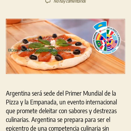
en
No hay comentarios
la
la
El
entrada
entrada
Primer
Mundial
de
la
Pizza
y
la
Empanada
llega
a
Argentina
Argentina será sede del Primer Mundial de la
Pizza y la Empanada, un evento internacional
que promete deleitar con sabores y destrezas
culinarias. Argentina se prepara para ser el
epicentro de una competencia culinaria sin