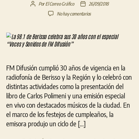
Por
El Correo Gráfico
26/09/2018
Autor
Fecha
de
de
en
No hay comentarios
la
la
La
entrada
entrada
98.1
de
Berisso
celebra
sus
30
FM Difusión cumplió 30 años de vigencia en la
años
con
radiofonía de Berisso y la Región y lo celebró con
el
distintas actividades como la presentación del
especial
libro de Carlos Polimeni y una emisión especial
“Voces
y
en vivo con destacados músicos de la ciudad. En
Sonidos
el marco de los festejos de cumpleaños, la
de
emisora produjo un ciclo de […]
FM
Difusión”