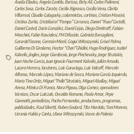
Analía Eliades
,
Ángela Gentile
,
Berisso
,
Bety Ali
,
Carlos Polimeni
,
Carlos Sosa
,
Carlos Zarate
,
Cecilia Bignasco
,
Cecilia Vena
,
Clarita
Villarreal
,
Claudio Galagusky
,
columnistas
,
cortinas
,
Cristian Massini
,
Cristina Zurita
,
Cristóbal el “Pampa” Carranza
,
Daniel “Ruso”Castelli
,
Daniel Casteli
,
Darío González
,
David Cejas
,
Diego Dimitroff
,
Fabian
Meschini
,
Fabio Rosciolesi
,
FM Difusión
,
Gabriela Barcaglioni
,
GerardoTissone
,
Germán Miceli
,
Gogui Witoszynski
,
Grisel Palma
,
Guillermo Di Girolamo
,
Hector “Chari”Ghidini
,
Hugo Rodríguez
,
Isabel
Kalvelis
,
jingles
,
Jorge Giardossio
,
Jorge Pinchevsky
,
Jorge Stratakis
,
Etiquetas
Juan Hache Garcia
,
Juan Ignacio Fourment Kalvelis
,
Julián Amado
,
Lazaro Herrera
,
locutores
,
Luis Guruciaga
,
Luis Volcoff
,
Marcelo
Alfonso
,
Marcelo López
,
Mariano de Secco
,
Mariano García Izquierdo
,
Mario Tino Ortiz
,
Miguel “Pollo”Stratakis
,
Miguel Aballay
,
Miguel
Arena
,
Mónica Di Franco
,
Nora Pigeau
,
Olga Gomez
,
operadores
técnicos
,
Oscar Lutczak
,
Osvaldo Romano
,
Paola Amor
,
Pepe
Giannotti
,
periodistas
,
Pocho Fernandez
,
productores
,
programas
,
publicidades
,
Raul Silvetti
,
Ruben Soulard
,
Tito Murdolo
,
Toni Moreno
,
Ucrania Habla y Canta
,
Ulana Witoszynski
,
Voces de Polonia