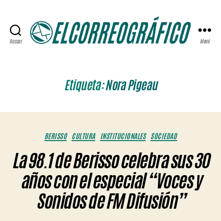
Buscar
Menú
ELCORREOGRÁFICO
Etiqueta:
Nora Pigeau
Categorías
BERISSO
CULTURA
INSTITUCIONALES
SOCIEDAD
La 98.1 de Berisso celebra sus 30
años con el especial “Voces y
Sonidos de FM Difusión”