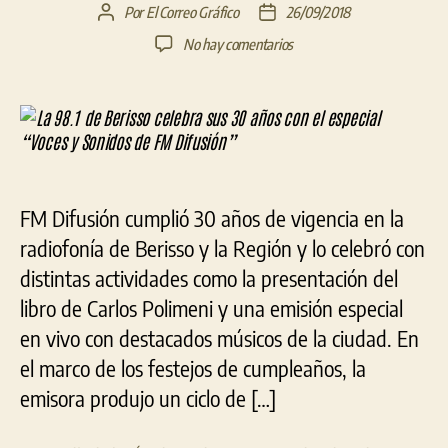
Por
El Correo Gráfico
26/09/2018
Autor
Fecha
de
de
en
No hay comentarios
la
la
La
entrada
entrada
98.1
de
Berisso
celebra
sus
30
FM Difusión cumplió 30 años de vigencia en la
años
con
radiofonía de Berisso y la Región y lo celebró con
el
distintas actividades como la presentación del
especial
libro de Carlos Polimeni y una emisión especial
“Voces
y
en vivo con destacados músicos de la ciudad. En
Sonidos
el marco de los festejos de cumpleaños, la
de
emisora produjo un ciclo de […]
FM
Difusión”