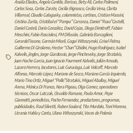
Analía Eliades
,
Ángela Gentile
,
Berisso
,
Bety Ali
,
Carlos Polimeni
,
Carlos Sosa
,
Carlos Zarate
,
Cecilia Bignasco
,
Cecilia Vena
,
Clarita
Villarreal
,
Claudio Galagusky
,
columnistas
,
cortinas
,
Cristian Massini
,
Cristina Zurita
,
Cristóbal el “Pampa” Carranza
,
Daniel “Ruso”Castelli
,
Daniel Casteli
,
Darío González
,
David Cejas
,
Diego Dimitroff
,
Fabian
Meschini
,
Fabio Rosciolesi
,
FM Difusión
,
Gabriela Barcaglioni
,
GerardoTissone
,
Germán Miceli
,
Gogui Witoszynski
,
Grisel Palma
,
Guillermo Di Girolamo
,
Hector “Chari”Ghidini
,
Hugo Rodríguez
,
Isabel
Kalvelis
,
jingles
,
Jorge Giardossio
,
Jorge Pinchevsky
,
Jorge Stratakis
,
Etiquetas
Juan Hache Garcia
,
Juan Ignacio Fourment Kalvelis
,
Julián Amado
,
Lazaro Herrera
,
locutores
,
Luis Guruciaga
,
Luis Volcoff
,
Marcelo
Alfonso
,
Marcelo López
,
Mariano de Secco
,
Mariano García Izquierdo
,
Mario Tino Ortiz
,
Miguel “Pollo”Stratakis
,
Miguel Aballay
,
Miguel
Arena
,
Mónica Di Franco
,
Nora Pigeau
,
Olga Gomez
,
operadores
técnicos
,
Oscar Lutczak
,
Osvaldo Romano
,
Paola Amor
,
Pepe
Giannotti
,
periodistas
,
Pocho Fernandez
,
productores
,
programas
,
publicidades
,
Raul Silvetti
,
Ruben Soulard
,
Tito Murdolo
,
Toni Moreno
,
Ucrania Habla y Canta
,
Ulana Witoszynski
,
Voces de Polonia