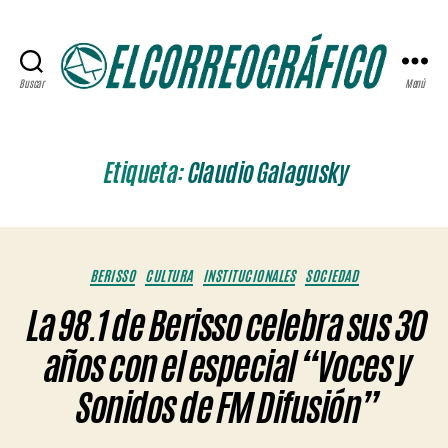
Buscar
Menú
ELCORREOGRÁFICO
Etiqueta:
Claudio Galagusky
Categorías
BERISSO
CULTURA
INSTITUCIONALES
SOCIEDAD
La 98.1 de Berisso celebra sus 30
años con el especial “Voces y
Sonidos de FM Difusión”