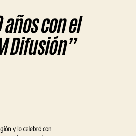
0 años con el
M Difusión”
en
La
98.1
de
Berisso
celebra
sus
30
gión y lo celebró con
años
con