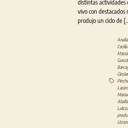
distintas actividades
vivo con destacados m
produjo un ciclo de [
Analía
Cecili
Massin
Gonzá
Barcag
Girol
Pinch
Etiquetas
Lazaro
Maria
Aballa
Lutcz
produ
Ucrani