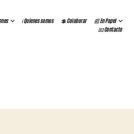
ones
ℹ️ Quienes somos
💲 Colaborar
📰 En Papel
📧 Contacto