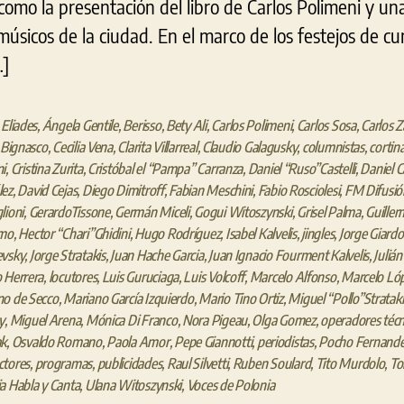
 como la presentación del libro de Carlos Polimeni y un
úsicos de la ciudad. En el marco de los festejos de c
…]
 Eliades
,
Ángela Gentile
,
Berisso
,
Bety Ali
,
Carlos Polimeni
,
Carlos Sosa
,
Carlos Z
a Bignasco
,
Cecilia Vena
,
Clarita Villarreal
,
Claudio Galagusky
,
columnistas
,
cortin
i
,
Cristina Zurita
,
Cristóbal el “Pampa” Carranza
,
Daniel “Ruso”Castelli
,
Daniel C
lez
,
David Cejas
,
Diego Dimitroff
,
Fabian Meschini
,
Fabio Rosciolesi
,
FM Difusió
lioni
,
GerardoTissone
,
Germán Miceli
,
Gogui Witoszynski
,
Grisel Palma
,
Guiller
amo
,
Hector “Chari”Ghidini
,
Hugo Rodríguez
,
Isabel Kalvelis
,
jingles
,
Jorge Giardo
evsky
,
Jorge Stratakis
,
Juan Hache Garcia
,
Juan Ignacio Fourment Kalvelis
,
Juliá
 Herrera
,
locutores
,
Luis Guruciaga
,
Luis Volcoff
,
Marcelo Alfonso
,
Marcelo Ló
no de Secco
,
Mariano García Izquierdo
,
Mario Tino Ortiz
,
Miguel “Pollo”Strataki
y
,
Miguel Arena
,
Mónica Di Franco
,
Nora Pigeau
,
Olga Gomez
,
operadores técn
ak
,
Osvaldo Romano
,
Paola Amor
,
Pepe Giannotti
,
periodistas
,
Pocho Fernand
ctores
,
programas
,
publicidades
,
Raul Silvetti
,
Ruben Soulard
,
Tito Murdolo
,
To
a Habla y Canta
,
Ulana Witoszynski
,
Voces de Polonia