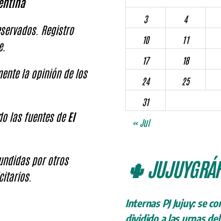
entina
3
4
servados. Registro
10
11
e.
17
18
ente la opinión de los
24
25
31
ndo las fuentes de
El
« Jul
fundidas por otros
🌵 JUJUYGRÁF
citarios.
Internas PJ Jujuy: se c
dividido a las urnas de