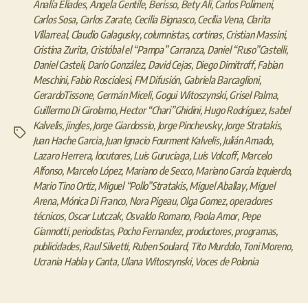
Analía Eliades
,
Ángela Gentile
,
Berisso
,
Bety Ali
,
Carlos Polimeni
,
Carlos Sosa
,
Carlos Zarate
,
Cecilia Bignasco
,
Cecilia Vena
,
Clarita
Villarreal
,
Claudio Galagusky
,
columnistas
,
cortinas
,
Cristian Massini
,
Cristina Zurita
,
Cristóbal el “Pampa” Carranza
,
Daniel “Ruso”Castelli
,
Daniel Casteli
,
Darío González
,
David Cejas
,
Diego Dimitroff
,
Fabian
Meschini
,
Fabio Rosciolesi
,
FM Difusión
,
Gabriela Barcaglioni
,
GerardoTissone
,
Germán Miceli
,
Gogui Witoszynski
,
Grisel Palma
,
Guillermo Di Girolamo
,
Hector “Chari”Ghidini
,
Hugo Rodríguez
,
Isabel
Kalvelis
,
jingles
,
Jorge Giardossio
,
Jorge Pinchevsky
,
Jorge Stratakis
,
Etiquetas
Juan Hache Garcia
,
Juan Ignacio Fourment Kalvelis
,
Julián Amado
,
Lazaro Herrera
,
locutores
,
Luis Guruciaga
,
Luis Volcoff
,
Marcelo
Alfonso
,
Marcelo López
,
Mariano de Secco
,
Mariano García Izquierdo
,
Mario Tino Ortiz
,
Miguel “Pollo”Stratakis
,
Miguel Aballay
,
Miguel
Arena
,
Mónica Di Franco
,
Nora Pigeau
,
Olga Gomez
,
operadores
técnicos
,
Oscar Lutczak
,
Osvaldo Romano
,
Paola Amor
,
Pepe
Giannotti
,
periodistas
,
Pocho Fernandez
,
productores
,
programas
,
publicidades
,
Raul Silvetti
,
Ruben Soulard
,
Tito Murdolo
,
Toni Moreno
,
Ucrania Habla y Canta
,
Ulana Witoszynski
,
Voces de Polonia