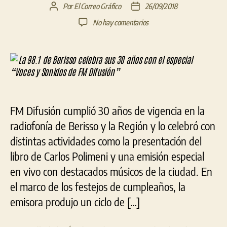
Por
El Correo Gráfico
26/09/2018
Autor
Fecha
de
de
en
No hay comentarios
la
la
La
entrada
entrada
98.1
de
Berisso
celebra
sus
30
FM Difusión cumplió 30 años de vigencia en la
años
con
radiofonía de Berisso y la Región y lo celebró con
el
distintas actividades como la presentación del
especial
libro de Carlos Polimeni y una emisión especial
“Voces
y
en vivo con destacados músicos de la ciudad. En
Sonidos
el marco de los festejos de cumpleaños, la
de
emisora produjo un ciclo de […]
FM
Difusión”