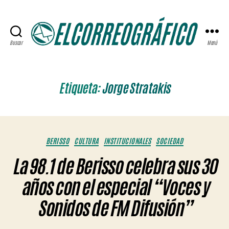
Buscar
Menú
ELCORREOGRÁFICO
Etiqueta:
Jorge Stratakis
Categorías
BERISSO
CULTURA
INSTITUCIONALES
SOCIEDAD
La 98.1 de Berisso celebra sus 30
años con el especial “Voces y
Sonidos de FM Difusión”