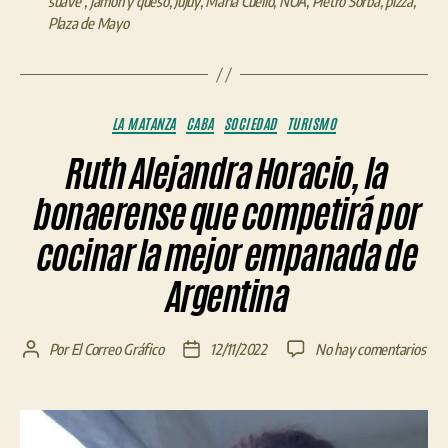
suave”
,
jamón y queso
,
Jujuy
,
María Cuello
,
NOA
,
Pietro Sorba
,
pizza
,
Plaza de Mayo
Categorías
LA MATANZA
CABA
SOCIEDAD
TURISMO
Ruth Alejandra Horacio, la
bonaerense que competirá por
cocinar la mejor empanada de
Argentina
en
Por
El Correo Gráfico
12/11/2022
No hay comentarios
Autor
Fecha
Rut
de
de
Alej
la
la
Hora
entrada
entrada
la