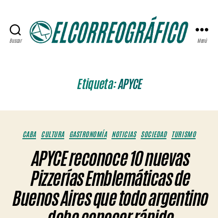
Buscar
Menú
ELCORREOGRÁFICO
Etiqueta:
APYCE
Categorías
CABA
CULTURA
GASTRONOMÍA
NOTICIAS
SOCIEDAD
TURISMO
APYCE reconoce 10 nuevas
Pizzerías Emblemáticas de
Buenos Aires que todo argentino