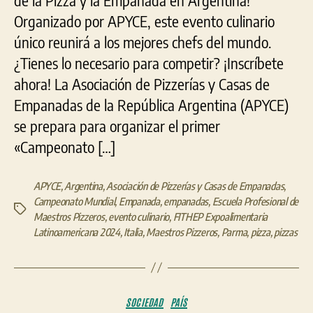
Aires
Organizado por APYCE, este evento culinario
único reunirá a los mejores chefs del mundo.
¿Tienes lo necesario para competir? ¡Inscríbete
ahora! La Asociación de Pizzerías y Casas de
Empanadas de la República Argentina (APYCE)
se prepara para organizar el primer
«Campeonato […]
APYCE
,
Argentina
,
Asociación de Pizzerías y Casas de Empanadas
,
Campeonato Mundial
,
Empanada
,
empanadas
,
Escuela Profesional de
Etiquetas
Maestros Pizzeros
,
evento culinario
,
FITHEP Expoalimentaria
Latinoamericana 2024
,
Italia
,
Maestros Pizzeros
,
Parma
,
pizza
,
pizzas
Categorías
SOCIEDAD
PAÍS