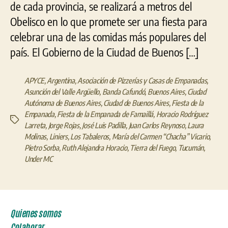
de cada provincia, se realizará a metros del
Obelisco en lo que promete ser una fiesta para
celebrar una de las comidas más populares del
país. El Gobierno de la Ciudad de Buenos […]
APYCE
,
Argentina
,
Asociación de Pizzerías y Casas de Empanadas
,
Asunción del Valle Argüello
,
Banda Cafundó
,
Buenos Aires
,
Ciudad
Autónoma de Buenos Aires
,
Ciudad de Buenos Aires
,
Fiesta de la
Empanada
,
Fiesta de la Empanada de Famaillá
,
Horacio Rodríguez
Etiquetas
Larreta
,
Jorge Rojas
,
José Luis Padilla
,
Juan Carlos Reynoso
,
Laura
Molinas
,
Liniers
,
Los Tabaleros
,
María del Carmen “Chacha” Vicario
,
Pietro Sorba
,
Ruth Alejandra Horacio
,
Tierra del Fuego
,
Tucumán
,
Under MC
Quienes somos
Colaborar