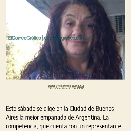
bon
que
com
por
coci
la
mej
emp
de
Arg
Ruth Alejandra Horacio
Este sábado se elige en la Ciudad de Buenos
Aires la mejor empanada de Argentina. La
competencia, que cuenta con un representante