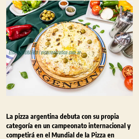
argentina
debuta
con
categoría
propia
en
el
Campeonato
Mundial
de
la
Pizza
La pizza argentina debuta con su propia
categoría en un campeonato internacional y
competirá en el Mundial de la Pizza en