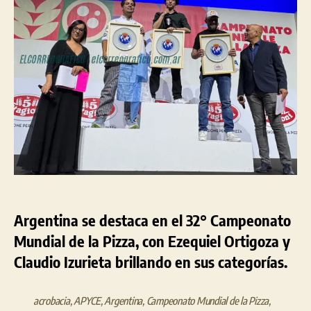
mundial
en
el
Campeonato
de
la
Pizza
en
Parma
Argentina se destaca en el 32° Campeonato
Mundial de la Pizza, con Ezequiel Ortigoza y
Claudio Izurieta brillando en sus categorías.
acrobacia
,
APYCE
,
Argentina
,
Campeonato Mundial de la Pizza
,