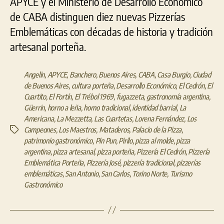
APYCE y el Ministerio de Desarrollo Económico
de CABA distinguen diez nuevas Pizzerías
Emblemáticas con décadas de historia y tradición
artesanal porteña.
Angelin
,
APYCE
,
Banchero
,
Buenos Aires
,
CABA
,
Casa Burgio
,
Ciudad
de Buenos Aires
,
cultura porteña
,
Desarrollo Económico
,
El Cedrón
,
El
Cuartito
,
El Fortín
,
El Trébol 1969
,
fugazzeta
,
gastronomía argentina
,
Güerrin
,
horno a leña
,
horno tradicional
,
identidad barrial
,
La
Americana
,
La Mezzetta
,
Las Cuartetas
,
Lorena Fernández
,
Los
Campeones
,
Los Maestros
,
Mataderos
,
Palacio de la Pizza
,
Etiquetas
patrimonio gastronómico
,
Pin Pun
,
Pirilo
,
pizza al molde
,
pizza
argentina
,
pizza artesanal
,
pizza porteña
,
Pizzería El Cedrón
,
Pizzería
Emblemática Porteña
,
Pizzería José
,
pizzería tradicional
,
pizzerías
emblemáticas
,
San Antonio
,
San Carlos
,
Torino Norte
,
Turismo
Gastronómico