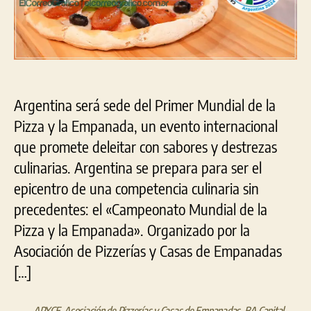
la
Empanada
llega
a
Argentina
Argentina será sede del Primer Mundial de la
Pizza y la Empanada, un evento internacional
que promete deleitar con sabores y destrezas
culinarias. Argentina se prepara para ser el
epicentro de una competencia culinaria sin
precedentes: el «Campeonato Mundial de la
Pizza y la Empanada». Organizado por la
Asociación de Pizzerías y Casas de Empanadas
[…]
APYCE
,
Asociación de Pizzerías y Casas de Empanadas
,
BA Capital