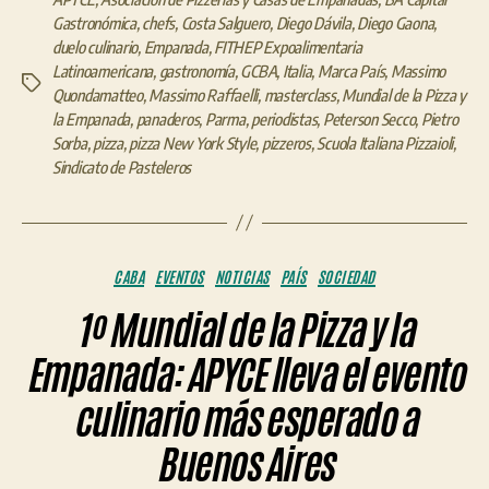
Gastronómica
,
chefs
,
Costa Salguero
,
Diego Dávila
,
Diego Gaona
,
duelo culinario
,
Empanada
,
FITHEP Expoalimentaria
Latinoamericana
,
gastronomía
,
GCBA
,
Italia
,
Marca País
,
Massimo
Etiquetas
Quondamatteo
,
Massimo Raffaelli
,
masterclass
,
Mundial de la Pizza y
la Empanada
,
panaderos
,
Parma
,
periodistas
,
Peterson Secco
,
Pietro
Sorba
,
pizza
,
pizza New York Style
,
pizzeros
,
Scuola Italiana Pizzaioli
,
Sindicato de Pasteleros
Categorías
CABA
EVENTOS
NOTICIAS
PAÍS
SOCIEDAD
1º Mundial de la Pizza y la
Empanada: APYCE lleva el evento
culinario más esperado a
Buenos Aires