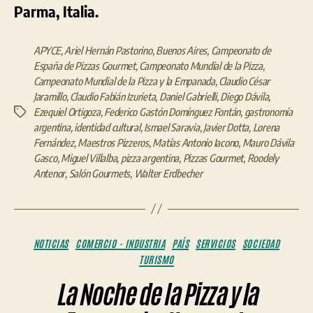
Parma, Italia.
APYCE
,
Ariel Hernán Pastorino
,
Buenos Aires
,
Campeonato de
España de Pizzas Gourmet
,
Campeonato Mundial de la Pizza
,
Campeonato Mundial de la Pizza y la Empanada
,
Claudio César
Jaramillo
,
Claudio Fabián Izurieta
,
Daniel Gabrielli
,
Diego Dávila
,
Ezequiel Ortigoza
,
Federico Gastón Domínguez Fontán
,
gastronomía
Etiquetas
argentina
,
identidad cultural
,
Ismael Saravia
,
Javier Dotta
,
Lorena
Fernández
,
Maestros Pizzeros
,
Matías Antonio Iacono
,
Mauro Dávila
Gasco
,
Miguel Villalba
,
pizza argentina
,
Pizzas Gourmet
,
Roodely
Antenor
,
Salón Gourmets
,
Walter Erdbecher
Categorías
NOTICIAS
COMERCIO - INDUSTRIA
PAÍS
SERVICIOS
SOCIEDAD
TURISMO
La Noche de la Pizza y la