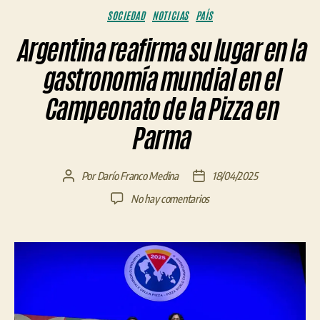
Categorías
SOCIEDAD
NOTICIAS
PAÍS
Argentina reafirma su lugar en la
gastronomía mundial en el
Campeonato de la Pizza en
Parma
Por
Darío Franco Medina
18/04/2025
Autor
Fecha
de
de
en
No hay comentarios
la
la
Argentina
entrada
entrada
reafirma
su
lugar
en
la
gastronomía