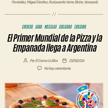
Fernández
,
Miguel Sánchez
,
Restaurante Verne Bistro
,
Venezuela
Categorías
EVENTOS
CABA
NOTICIAS
SOCIEDAD
TURISMO
El Primer Mundial de la Pizza y la
Empanada llega a Argentina
Por
El Correo Gráfico
23/05/2024
Autor
Fecha
de
de
en
No hay comentarios
la
la
El
entrada
entrada
Primer
Mundial
de
la
Pizza
y