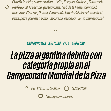
Claudio Izurieta
,
cultura italiana
,
éxito
,
Ezequiel Ortigoza
,
Formación
Profesional
,
Freestyle
,
gastronomía
,
Hall de la Fama
,
identidad
,
Etiquetas
Maestros Pizzeros
,
Parma
,
Patrimonio Inmaterial de la Humanidad
,
pizza
,
pizza gourmet
,
pizza napolitana
,
reconocimiento internacional
Categorías
GASTRONOMÍA
NOTICIAS
PAÍS
SOCIEDAD
La pizza argentina debuta con
categoría propia en el
Campeonato Mundial de la Pizza
Por
El Correo Gráfico
19/03/2025
Autor
Fecha
de
de
en
No hay comentarios
la
la
La
entrada
entrada
pizza