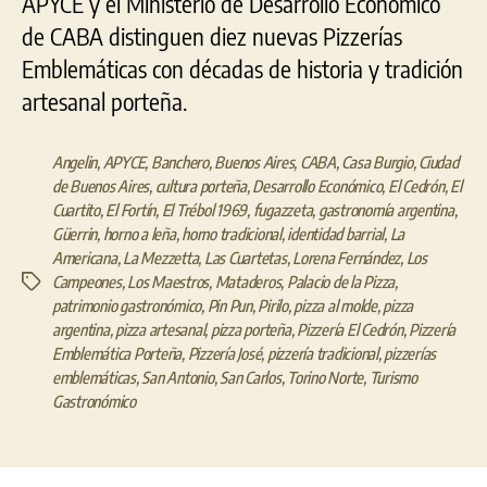
APYCE y el Ministerio de Desarrollo Económico
de CABA distinguen diez nuevas Pizzerías
Emblemáticas con décadas de historia y tradición
artesanal porteña.
Angelin
,
APYCE
,
Banchero
,
Buenos Aires
,
CABA
,
Casa Burgio
,
Ciudad
de Buenos Aires
,
cultura porteña
,
Desarrollo Económico
,
El Cedrón
,
El
Cuartito
,
El Fortín
,
El Trébol 1969
,
fugazzeta
,
gastronomía argentina
,
Güerrin
,
horno a leña
,
horno tradicional
,
identidad barrial
,
La
Americana
,
La Mezzetta
,
Las Cuartetas
,
Lorena Fernández
,
Los
Campeones
,
Los Maestros
,
Mataderos
,
Palacio de la Pizza
,
Etiquetas
patrimonio gastronómico
,
Pin Pun
,
Pirilo
,
pizza al molde
,
pizza
argentina
,
pizza artesanal
,
pizza porteña
,
Pizzería El Cedrón
,
Pizzería
Emblemática Porteña
,
Pizzería José
,
pizzería tradicional
,
pizzerías
emblemáticas
,
San Antonio
,
San Carlos
,
Torino Norte
,
Turismo
Gastronómico