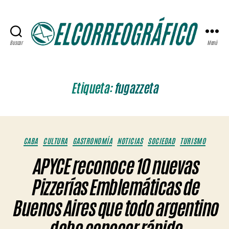
Buscar
Menú
ELCORREOGRÁFICO
Etiqueta:
fugazzeta
Categorías
CABA
CULTURA
GASTRONOMÍA
NOTICIAS
SOCIEDAD
TURISMO
APYCE reconoce 10 nuevas
Pizzerías Emblemáticas de
Buenos Aires que todo argentino