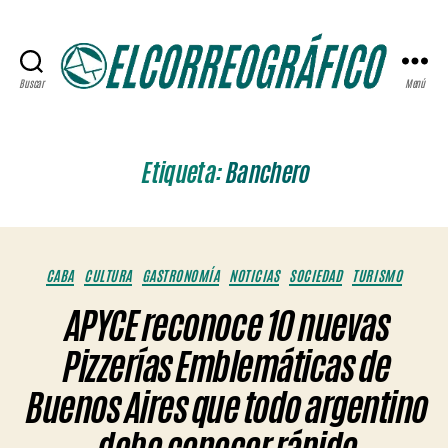
Buscar
Menú
ELCORREOGRÁFICO
Etiqueta:
Banchero
Categorías
CABA
CULTURA
GASTRONOMÍA
NOTICIAS
SOCIEDAD
TURISMO
APYCE reconoce 10 nuevas
Pizzerías Emblemáticas de
Buenos Aires que todo argentino