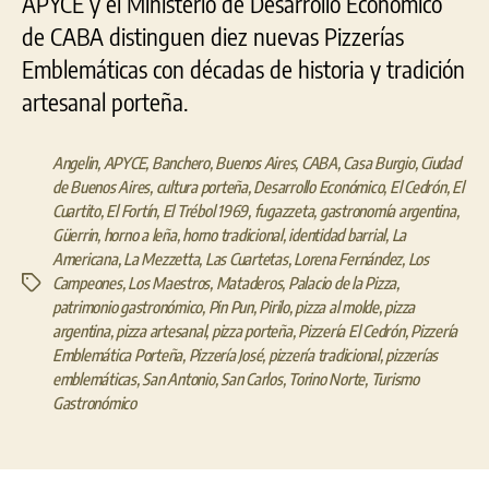
APYCE y el Ministerio de Desarrollo Económico
de CABA distinguen diez nuevas Pizzerías
Emblemáticas con décadas de historia y tradición
artesanal porteña.
Angelin
,
APYCE
,
Banchero
,
Buenos Aires
,
CABA
,
Casa Burgio
,
Ciudad
de Buenos Aires
,
cultura porteña
,
Desarrollo Económico
,
El Cedrón
,
El
Cuartito
,
El Fortín
,
El Trébol 1969
,
fugazzeta
,
gastronomía argentina
,
Güerrin
,
horno a leña
,
horno tradicional
,
identidad barrial
,
La
Americana
,
La Mezzetta
,
Las Cuartetas
,
Lorena Fernández
,
Los
Campeones
,
Los Maestros
,
Mataderos
,
Palacio de la Pizza
,
Etiquetas
patrimonio gastronómico
,
Pin Pun
,
Pirilo
,
pizza al molde
,
pizza
argentina
,
pizza artesanal
,
pizza porteña
,
Pizzería El Cedrón
,
Pizzería
Emblemática Porteña
,
Pizzería José
,
pizzería tradicional
,
pizzerías
emblemáticas
,
San Antonio
,
San Carlos
,
Torino Norte
,
Turismo
Gastronómico