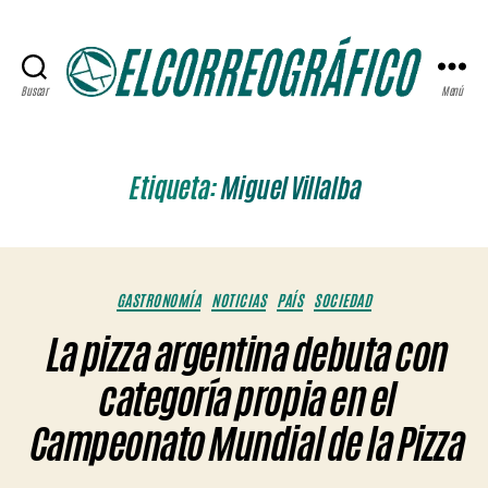
Buscar
Menú
ELCORREOGRÁFICO
Etiqueta:
Miguel Villalba
Categorías
GASTRONOMÍA
NOTICIAS
PAÍS
SOCIEDAD
La pizza argentina debuta con
categoría propia en el
Campeonato Mundial de la Pizza