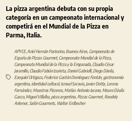
La pizza argentina debuta con su propia
categoría en un campeonato internacional y
competirá en el Mundial de la Pizza en
Parma, Italia.
APYCE
,
Ariel Hernán Pastorino
,
Buenos Aires
,
Campeonato de
España de Pizzas Gourmet
,
Campeonato Mundial de la Pizza
,
Campeonato Mundial de la Pizza y la Empanada
,
Claudio César
Jaramillo
,
Claudio Fabián Izurieta
,
Daniel Gabrielli
,
Diego Dávila
,
Ezequiel Ortigoza
,
Federico Gastón Domínguez Fontán
,
gastronomía
Etiquetas
argentina
,
identidad cultural
,
Ismael Saravia
,
Javier Dotta
,
Lorena
Fernández
,
Maestros Pizzeros
,
Matías Antonio Iacono
,
Mauro Dávila
Gasco
,
Miguel Villalba
,
pizza argentina
,
Pizzas Gourmet
,
Roodely
Antenor
,
Salón Gourmets
,
Walter Erdbecher