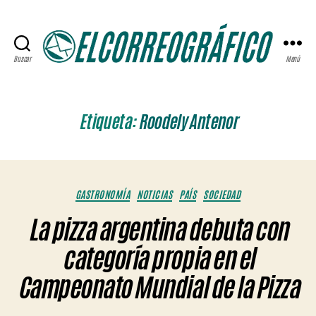
Buscar
Menú
ELCORREOGRÁFICO
Etiqueta:
Roodely Antenor
Categorías
GASTRONOMÍA
NOTICIAS
PAÍS
SOCIEDAD
La pizza argentina debuta con
categoría propia en el
Campeonato Mundial de la Pizza