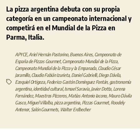
La pizza argentina debuta con su propia
categoría en un campeonato internacional y
competirá en el Mundial de la Pizza en
Parma, Italia.
APYCE
,
Ariel Hernán Pastorino
,
Buenos Aires
,
Campeonato de
España de Pizzas Gourmet
,
Campeonato Mundial de la Pizza
,
Campeonato Mundial de la Pizza y la Empanada
,
Claudio César
Jaramillo
,
Claudio Fabián Izurieta
,
Daniel Gabrielli
,
Diego Dávila
,
Ezequiel Ortigoza
,
Federico Gastón Domínguez Fontán
,
gastronomía
Etiquetas
argentina
,
identidad cultural
,
Ismael Saravia
,
Javier Dotta
,
Lorena
Fernández
,
Maestros Pizzeros
,
Matías Antonio Iacono
,
Mauro Dávila
Gasco
,
Miguel Villalba
,
pizza argentina
,
Pizzas Gourmet
,
Roodely
Antenor
,
Salón Gourmets
,
Walter Erdbecher