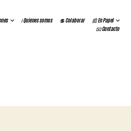
ones
ℹ️ Quienes somos
💲 Colaborar
📰 En Papel
📧 Contacto