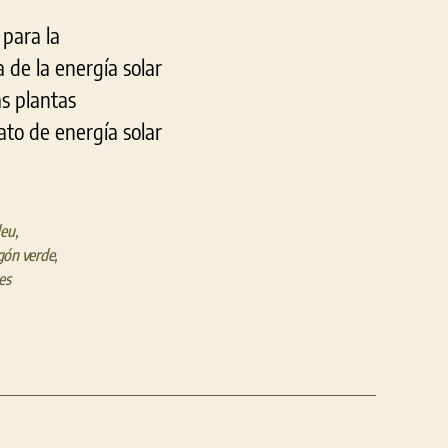
 para la
 de la energía solar
as plantas
ato de energía solar
deu
,
gón verde
,
es