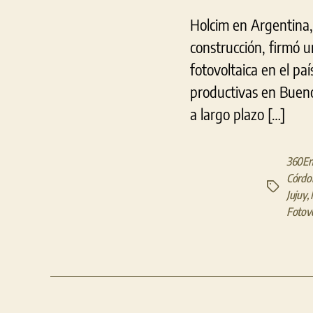
Holcim en Argentina, 
construcción, firmó u
fotovoltaica en el pa
productivas en Bueno
a largo plazo […]
360En
Córdo
Etiquetas
Jujuy
,
Fotovo