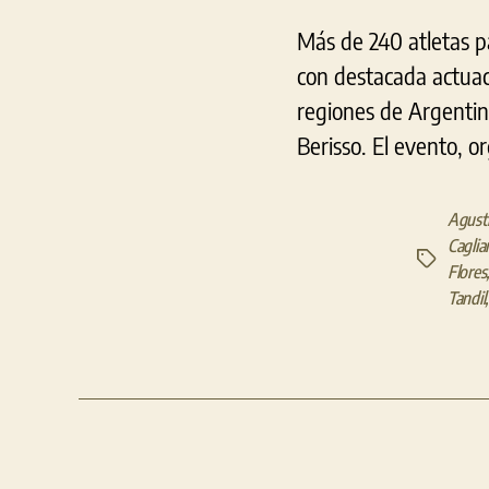
Más de 240 atletas par
con destacada actuac
regiones de Argentina
Berisso. El evento, 
Agustí
Caglia
Etiquetas
Flores
Tandil