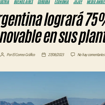
USTRIA
BUENOS AIRES
CÓRDOBA
ECONOMÍA
JUJUY
MEDIO AMBIE
rgentina logrará 75
novable en sus plan
Por
El Correo Gráfico
27/08/2023
No hay comentarios
Autor
Fecha
de
de
la
la
entrada
entrada