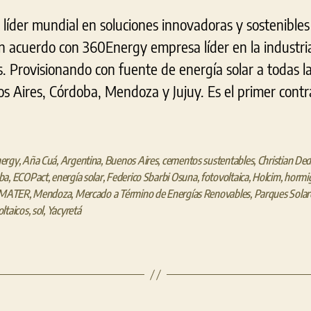
líder mundial en soluciones innovadoras y sostenibles
n acuerdo con 360Energy empresa líder en la industria
ís. Provisionando con fuente de energía solar a todas l
s Aires, Córdoba, Mendoza y Jujuy. Es el primer contr
ergy
,
Aña Cuá
,
Argentina
,
Buenos Aires
,
cementos sustentables
,
Christian De
ba
,
ECOPact
,
energía solar
,
Federico Sbarbi Osuna
,
fotovoltaica
,
Holcim
,
hormi
MATER
,
Mendoza
,
Mercado a Término de Energías Renovables
,
Parques Solar
ltaicos
,
sol
,
Yacyretá