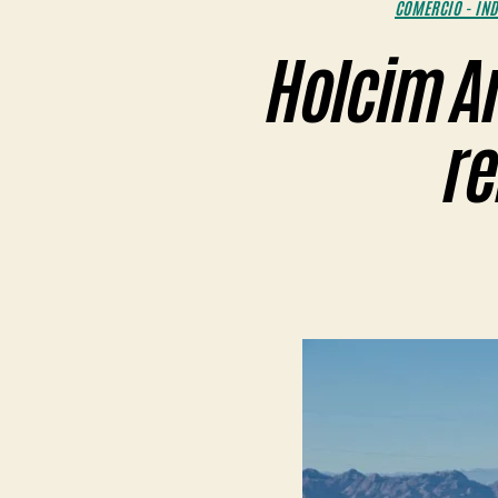
COMERCIO - IND
Holcim A
re