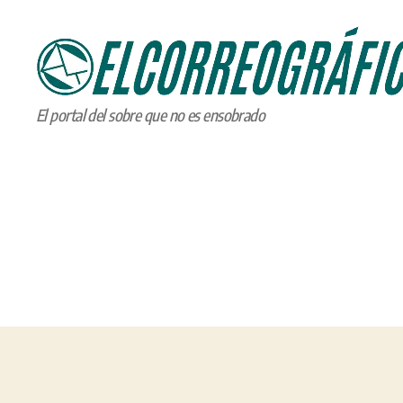
ELCORREOGRÁFICO
El portal del sobre que no es ensobrado