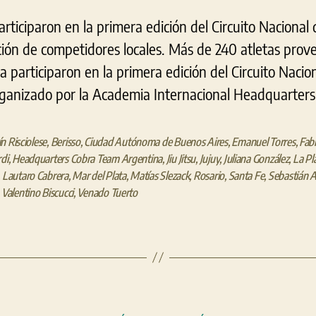
ticiparon en la primera edición del Circuito Nacional de
ión de competidores locales. Más de 240 atletas prove
 participaron en la primera edición del Circuito Naciona
organizado por la Academia Internacional Headquarters
n Risciolese
,
Berisso
,
Ciudad Autónoma de Buenos Aires
,
Emanuel Torres
,
Fab
rdi
,
Headquarters Cobra Team Argentina
,
Jiu Jitsu
,
Jujuy
,
Juliana González
,
La Pl
,
Lautaro Cabrera
,
Mar del Plata
,
Matías Slezack
,
Rosario
,
Santa Fe
,
Sebastián 
,
Valentino Biscucci
,
Venado Tuerto
Categorías