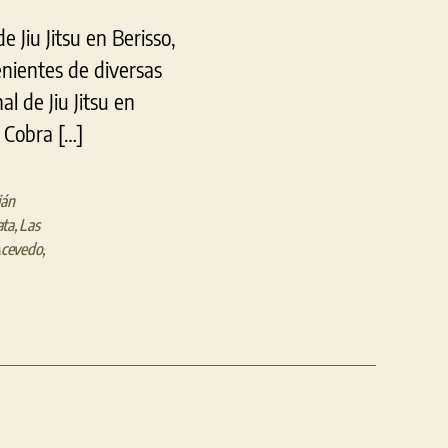
 Jiu Jitsu en Berisso,
nientes de diversas
l de Jiu Jitsu en
 Cobra […]
ián
ata
,
Las
Acevedo
,