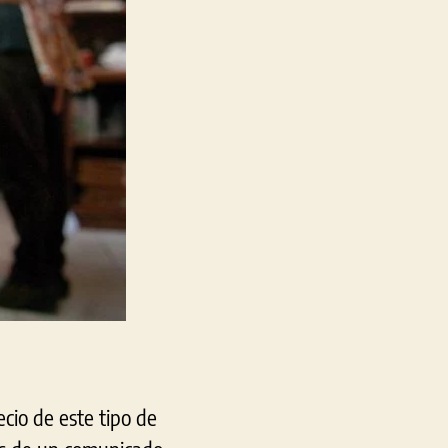
a
$26
cio de este tipo de