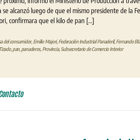
 próximo, informó el Ministerio de Producción a trav
 se alcanzó luego de que el mismo presidente de la Fe
ori, confirmara que el kilo de pan […]
a del consumidor
,
Emilio Majori
,
Federación Industrial Panaderil
,
Fernando Bl
 Tizado
,
pan
,
panaderos
,
Provincia
,
Subsecretario de Comercio Interior
Contacto