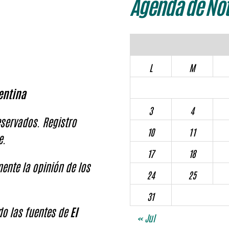
Agenda de Not
L
M
entina
3
4
servados. Registro
10
11
e.
17
18
ente la opinión de los
24
25
31
ndo las fuentes de
El
« Jul