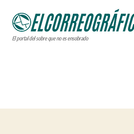
ELCORREOGRÁFICO
El portal del sobre que no es ensobrado