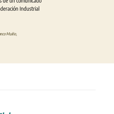
és de un comunicado
deración Industrial
anco Muiño
,