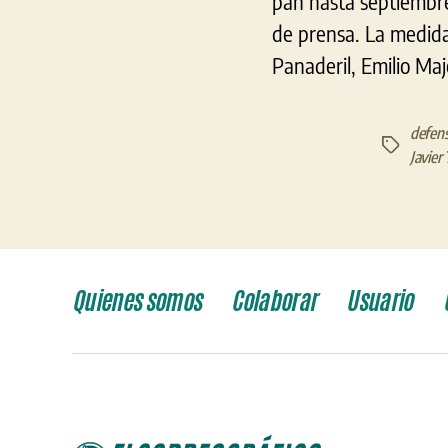
pan hasta septiembre
de prensa. La medida
Panaderil, Emilio Maj
defens
Etiquetas
Javier
Quienes somos
Colaborar
Usuario