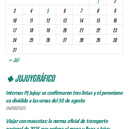
1
2
3
4
5
6
7
8
9
10
11
12
13
14
15
16
17
18
19
20
21
22
23
24
25
26
27
28
29
30
31
« Jul
🌵 JUJUYGRÁFICO
Internas PJ Jujuy: se confirmaron tres listas y el peronismo
va dividido a las urnas del 30 de agosto
04/08/2026
Viajar con mascotas: la norma oficial de transporte
nacional de 2025 que ordena el mapa y llega a Jujuy