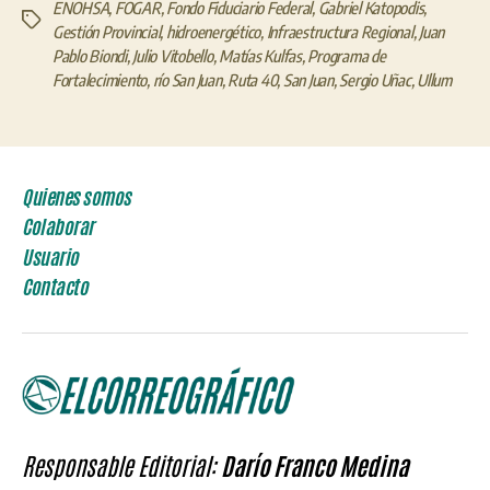
ENOHSA
,
FOGAR
,
Fondo Fiduciario Federal
,
Gabriel Katopodis
,
Etiquetas
Gestión Provincial
,
hidroenergético
,
Infraestructura Regional
,
Juan
Pablo Biondi
,
Julio Vitobello
,
Matías Kulfas
,
Programa de
Fortalecimiento
,
río San Juan
,
Ruta 40
,
San Juan
,
Sergio Uñac
,
Ullum
Quienes somos
Colaborar
Usuario
Contacto
Responsable Editorial:
Darío Franco Medina