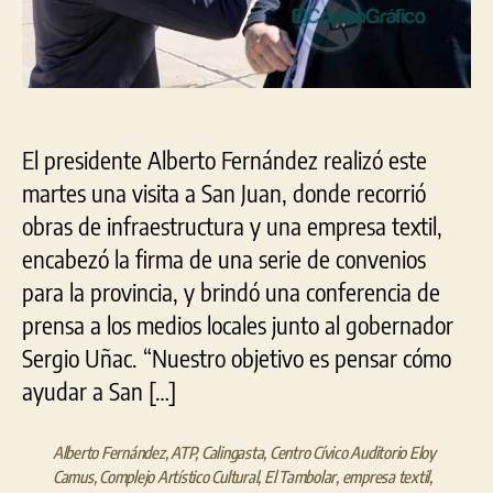
de
convenios
El presidente Alberto Fernández realizó este
martes una visita a San Juan, donde recorrió
obras de infraestructura y una empresa textil,
encabezó la firma de una serie de convenios
para la provincia, y brindó una conferencia de
prensa a los medios locales junto al gobernador
Sergio Uñac. “Nuestro objetivo es pensar cómo
ayudar a San […]
Alberto Fernández
,
ATP
,
Calingasta
,
Centro Cívico Auditorio Eloy
Camus
,
Complejo Artístico Cultural
,
El Tambolar
,
empresa textil
,