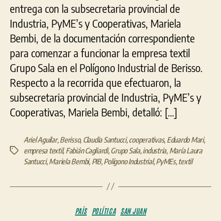
entrega con la subsecretaria provincial de
Industria, PyME’s y Cooperativas, Mariela
Bembi, de la documentación correspondiente
para comenzar a funcionar la empresa textil
Grupo Sala en el Polígono Industrial de Berisso.
Respecto a la recorrida que efectuaron, la
subsecretaria provincial de Industria, PyME’s y
Cooperativas, Mariela Bembi, detalló: […]
Ariel Aguilar
,
Berisso
,
Claudia Santucci
,
cooperativas
,
Eduardo Mari
,
empresa textil
,
Fabián Cagliardi
,
Grupo Sala
,
industria
,
María Laura
Etiquetas
Santucci
,
Mariela Bembi
,
PIB
,
Polígono Industrial
,
PyMEs
,
textil
Categorías
PAÍS
POLÍTICA
SAN JUAN