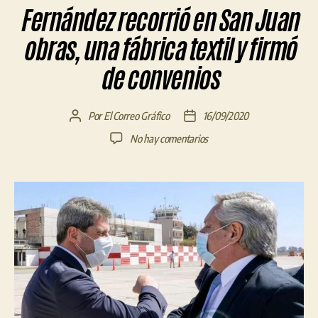
Fernández recorrió en San Juan
obras, una fábrica textil y firmó
de convenios
Por
El Correo Gráfico
16/09/2020
Autor
Fecha
de
de
en
No hay comentarios
la
la
Fernández
entrada
entrada
recorrió
en
San
Juan
obras,
una
fábrica
textil
y
firmó