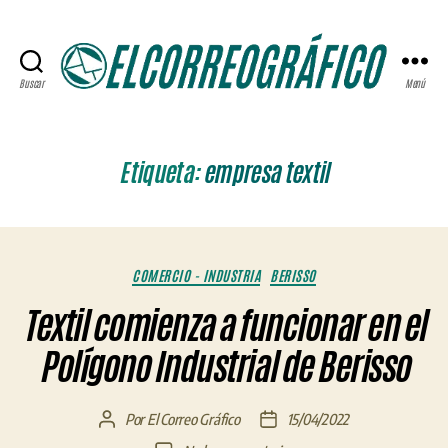
Buscar
Menú
ELCORREOGRÁFICO
Etiqueta:
empresa textil
Categorías
COMERCIO - INDUSTRIA
BERISSO
Textil comienza a funcionar en el
Polígono Industrial de Berisso
Por
El Correo Gráfico
15/04/2022
Autor
Fecha
de
de