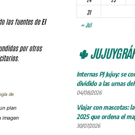
31
ndo las fuentes de
El
« Jul
fundidas por otros
🌵 JUJUYGRÁF
citarios.
Internas PJ Jujuy: se c
dividido a las urnas de
04/08/2026
ogía de
Viajar con mascotas: la
un plan
2025 que ordena el map
la imagen
30/07/2026