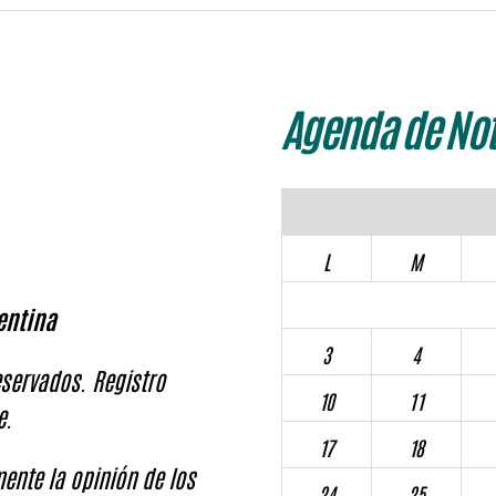
Agenda de Not
L
M
entina
3
4
servados. Registro
10
11
e.
17
18
ente la opinión de los
24
25