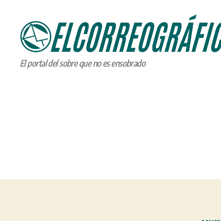
ELCORREOGRÁFICO
El portal del sobre que no es ensobrado