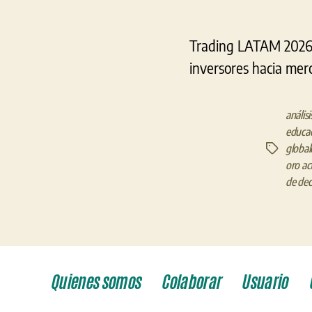
Trading LATAM 2026: 
inversores hacia mer
anális
educac
global
Etiquetas
oro ac
de dec
Quienes somos
Colaborar
Usuario