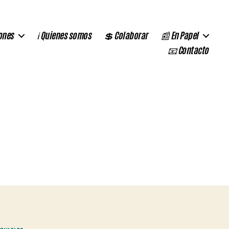
ones
ℹ️ Quienes somos
💲 Colaborar
📰 En Papel
📧 Contacto