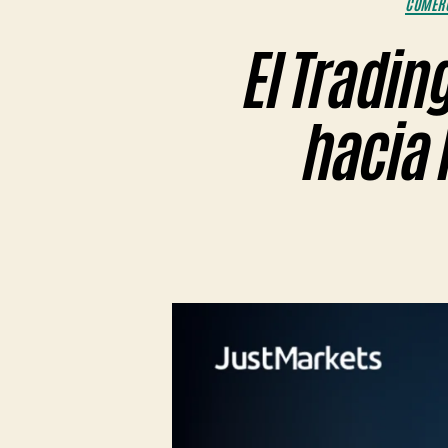
COMERC
El Tradin
hacia l