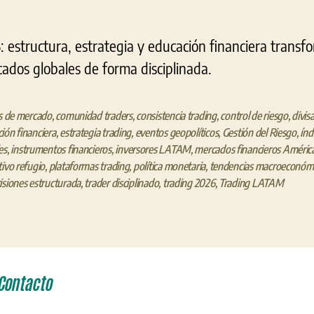
estructura, estrategia y educación financiera transf
cados globales de forma disciplinada.
is de mercado
,
comunidad traders
,
consistencia trading
,
control de riesgo
,
divis
ión financiera
,
estrategia trading
,
eventos geopolíticos
,
Gestión del Riesgo
,
índ
es
,
instrumentos financieros
,
inversores LATAM
,
mercados financieros América
tivo refugio
,
plataformas trading
,
política monetaria
,
tendencias macroeconóm
isiones estructurada
,
trader disciplinado
,
trading 2026
,
Trading LATAM
Contacto