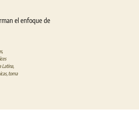
orman el enfoque de
as
,
ices
 Latina
,
icas
,
toma