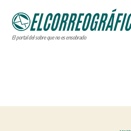
ELCORREOGRÁFICO
El portal del sobre que no es ensobrado