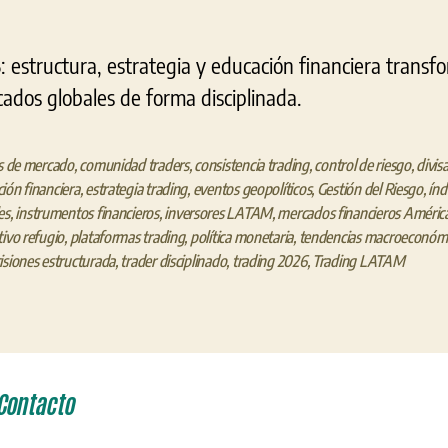
estructura, estrategia y educación financiera transf
cados globales de forma disciplinada.
is de mercado
,
comunidad traders
,
consistencia trading
,
control de riesgo
,
divis
ión financiera
,
estrategia trading
,
eventos geopolíticos
,
Gestión del Riesgo
,
índ
es
,
instrumentos financieros
,
inversores LATAM
,
mercados financieros América
tivo refugio
,
plataformas trading
,
política monetaria
,
tendencias macroeconóm
isiones estructurada
,
trader disciplinado
,
trading 2026
,
Trading LATAM
Contacto