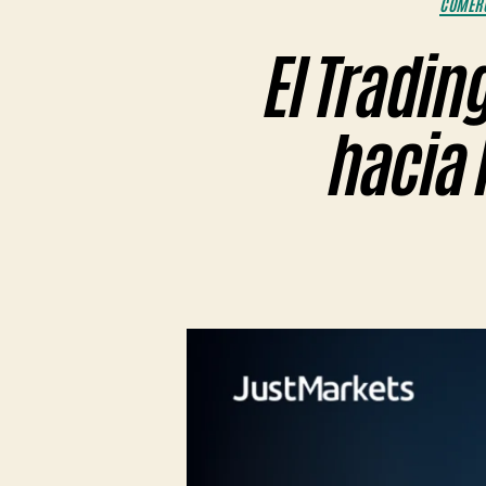
COMERC
El Tradin
hacia l