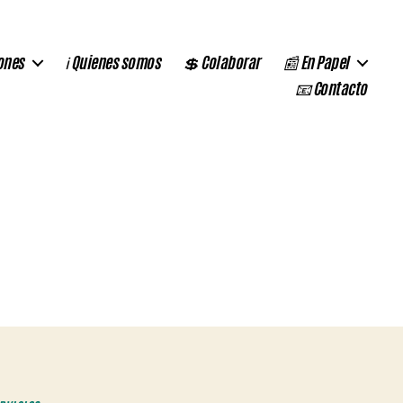
ones
ℹ️ Quienes somos
💲 Colaborar
📰 En Papel
📧 Contacto