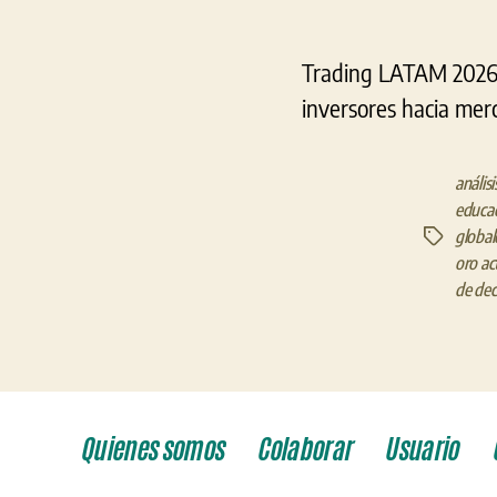
Trading LATAM 2026: 
inversores hacia mer
anális
educac
global
Etiquetas
oro ac
de dec
Quienes somos
Colaborar
Usuario