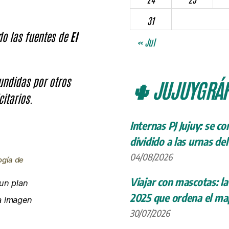
31
ndo las fuentes de
El
« Jul
fundidas por otros
🌵 JUJUYGRÁF
citarios.
Internas PJ Jujuy: se c
dividido a las urnas de
04/08/2026
ogía de
Viajar con mascotas: la
un plan
2025 que ordena el map
la imagen
30/07/2026