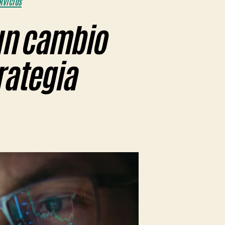
RVICIOS
 un cambio
trategia