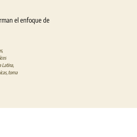
orman el enfoque de
as
,
ices
 Latina
,
icas
,
toma