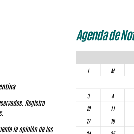
Agenda de Not
L
M
entina
3
4
servados. Registro
10
11
e.
17
18
ente la opinión de los
24
25