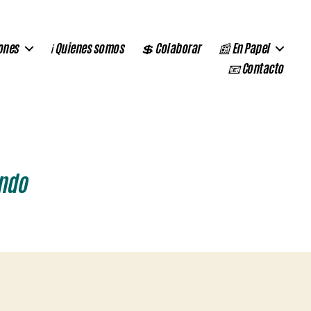
ones
ℹ️ Quienes somos
💲 Colaborar
📰 En Papel
📧 Contacto
ndo