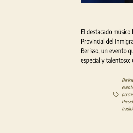
El destacado músico l
Provincial del Inmigr
Berisso, un evento qu
especial y talentoso:
Beriss
evento
percus
Etiquetas
Presid
tradic