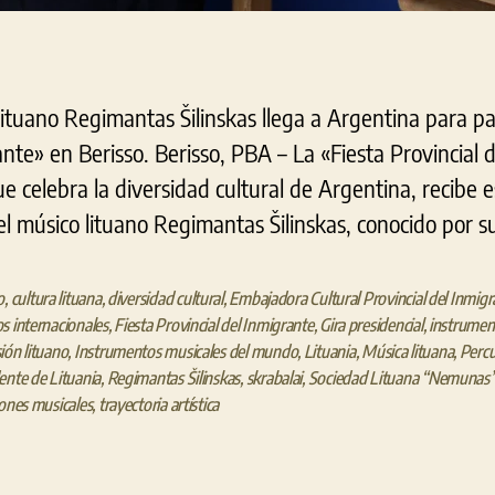
ituano Regimantas Šilinskas llega a Argentina para par
ante» en Berisso. Berisso, PBA – La «Fiesta Provincial 
e celebra la diversidad cultural de Argentina, recibe 
 el músico lituano Regimantas Šilinskas, conocido por s
o
,
cultura lituana
,
diversidad cultural
,
Embajadora Cultural Provincial del Inmigr
s internacionales
,
Fiesta Provincial del Inmigrante
,
Gira presidencial
,
instrumen
ión lituano
,
Instrumentos musicales del mundo
,
Lituania
,
Música lituana
,
Percu
ente de Lituania
,
Regimantas Šilinskas
,
skrabalai
,
Sociedad Lituana “Nemunas”
iones musicales
,
trayectoria artística