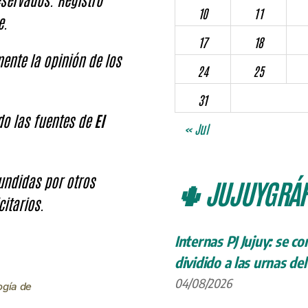
10
11
e.
17
18
ente la opinión de los
24
25
31
ndo las fuentes de
El
« Jul
fundidas por otros
🌵 JUJUYGRÁF
citarios.
Internas PJ Jujuy: se c
dividido a las urnas de
04/08/2026
ogía de