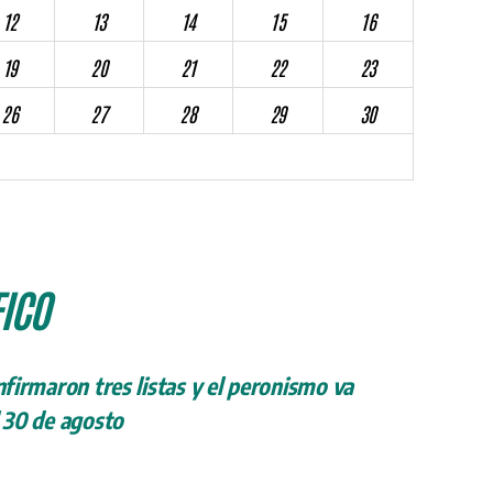
12
13
14
15
16
19
20
21
22
23
26
27
28
29
30
ICO
onfirmaron tres listas y el peronismo va
l 30 de agosto