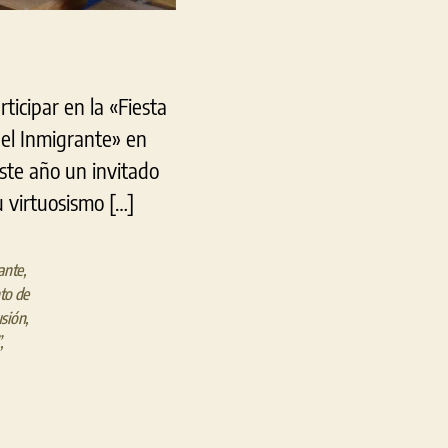
ticipar en la «Fiesta
del Inmigrante» en
este año un invitado
u virtuosismo […]
ante
,
to de
sión
,
,