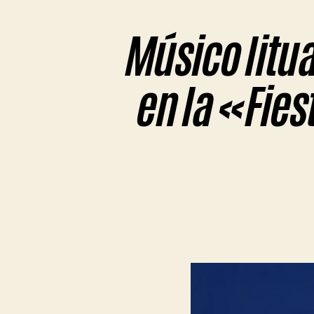
Músico litua
en la «Fies