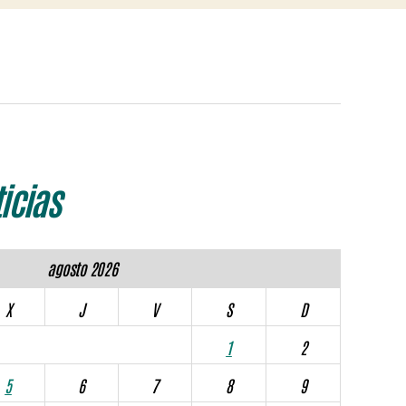
icias
agosto 2026
X
J
V
S
D
1
2
5
6
7
8
9