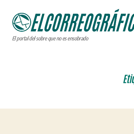
ELCORREOGRÁFICO
El portal del sobre que no es ensobrado
Eti