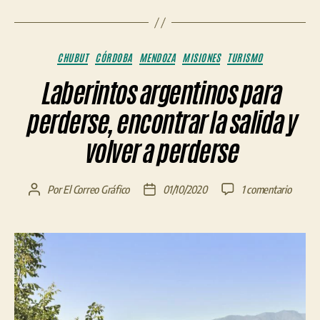
Categorías
CHUBUT
CÓRDOBA
MENDOZA
MISIONES
TURISMO
Laberintos argentinos para
perderse, encontrar la salida y
volver a perderse
en
Por
El Correo Gráfico
01/10/2020
1 comentario
Autor
Fecha
Laberin
de
de
argenti
la
la
para
entrada
entrada
perders
encont
la
salida
y