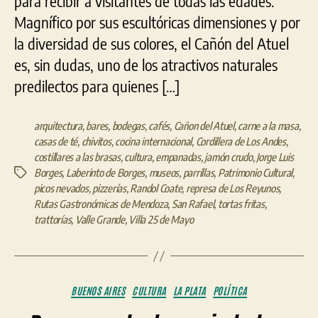
para recibir a visitantes de todas las edades.
Magnífico por sus escultóricas dimensiones y por
la diversidad de sus colores, el Cañón del Atuel
es, sin dudas, uno de los atractivos naturales
predilectos para quienes […]
arquitectura
,
bares
,
bodegas
,
cafés
,
Cañon del Atuel
,
carne a la masa
,
casas de té
,
chivitos
,
cocina internacional
,
Cordillera de Los Andes
,
costillares a las brasas
,
cultura
,
empanadas
,
jamón crudo
,
Jorge Luis
Borges
,
Laberinto de Borges
,
museos
,
parrillas
,
Patrimonio Cultural
,
Etiquetas
picos nevados
,
pizzerías
,
Randol Coate
,
represa de Los Reyunos
,
Rutas Gastronómicas de Mendoza
,
San Rafael
,
tortas fritas
,
trattorías
,
Valle Grande
,
Villa 25 de Mayo
Categorías
BUENOS AIRES
CULTURA
LA PLATA
POLÍTICA