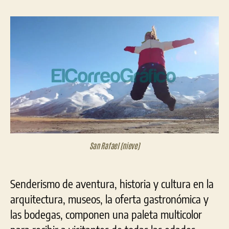
Raf
la
la
invi
entrada
entrada
a
exp
los
sent
San Rafael (nieve)
Senderismo de aventura, historia y cultura en la
arquitectura, museos, la oferta gastronómica y
las bodegas, componen una paleta multicolor