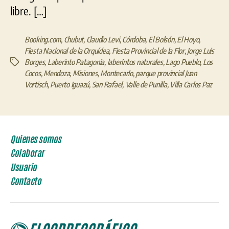
libre. […]
Booking.com
,
Chubut
,
Claudio Levi
,
Córdoba
,
El Bolsón
,
El Hoyo
,
Fiesta Nacional de la Orquídea
,
Fiesta Provincial de la Flor
,
Jorge Luis
Borges
,
Laberinto Patagonia
,
laberintos naturales
,
Lago Pueblo
,
Los
Etiquetas
Cocos
,
Mendoza
,
Misiones
,
Montecarlo
,
parque provincial Juan
Vortisch
,
Puerto Iguazú
,
San Rafael
,
Valle de Punilla
,
Villa Carlos Paz
Quienes somos
Colaborar
Usuario
Contacto