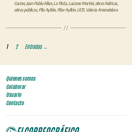
Cocino
,
Juan Pablo Allan
,
La Plata
,
Luciano Martini
,
obras hídricas
,
obras públicas
,
Pila Ayllón
,
Pilar Ayllón
,
UCR
,
Valeria Amendolara
Paginación
1
2
Entradas
→
de
entradas
Quienes somos
Colaborar
Usuario
Contacto