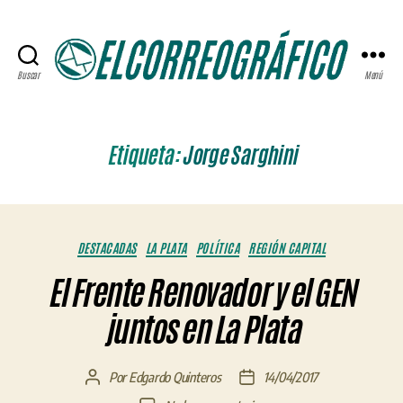
Buscar
Menú
ELCORREOGRÁFICO
Etiqueta:
Jorge Sarghini
Categorías
DESTACADAS
LA PLATA
POLÍTICA
REGIÓN CAPITAL
El Frente Renovador y el GEN
juntos en La Plata
Por
Edgardo Quinteros
14/04/2017
Autor
Fecha
de
de