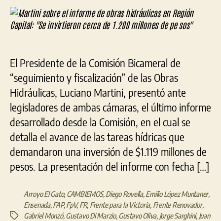
el
entrada
entrada
inf
de
obr
hidr
El Presidente de la Comisión Bicameral de
en
Reg
“seguimiento y fiscalización” de las Obras
Capi
Hidráulicas, Luciano Martini, presentó ante
«Se
legisladores de ambas cámaras, el último informe
invi
cer
desarrollado desde la Comisión, en el cual se
de
detalla el avance de las tareas hídricas que
1.2
demandaron una inversión de $1.119 millones de
mil
de
pesos. La presentación del informe con fecha […]
pe
sos
Arroyo El Gato
,
CAMBIEMOS
,
Diego Rovella
,
Emilio López Muntaner
,
Ensenada
,
FAP
,
FpV
,
FR
,
Frente para la Victoria
,
Frente Renovador
,
Gabriel Monzó
,
Gustavo Di Marzio
,
Gustavo Oliva
,
Jorge Sarghini
,
Juan
Etiquetas