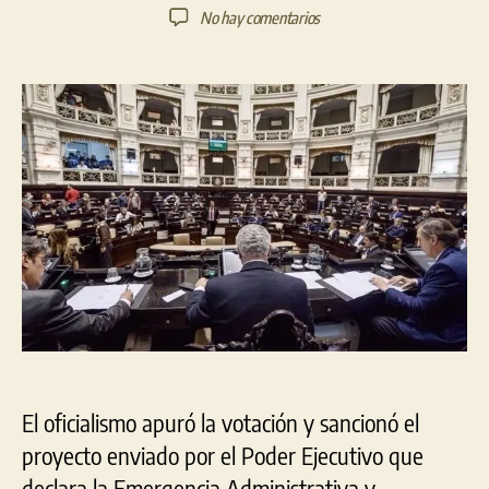
de
de
en
No hay comentarios
la
la
En
entrada
entrada
una
violenta
sesión,
Diputados
sancionó
la
ley
que
declara
la
Emergencia
Administrativa
El oficialismo apuró la votación y sancionó el
proyecto enviado por el Poder Ejecutivo que
declara la Emergencia Administrativa y