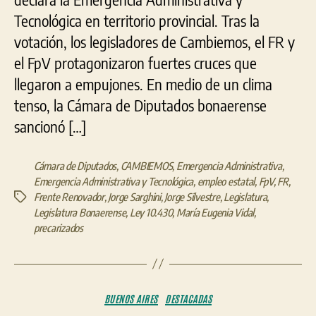
Tecnológica en territorio provincial. Tras la
votación, los legisladores de Cambiemos, el FR y
el FpV protagonizaron fuertes cruces que
llegaron a empujones. En medio de un clima
tenso, la Cámara de Diputados bonaerense
sancionó […]
Cámara de Diputados
,
CAMBIEMOS
,
Emergencia Administrativa
,
Emergencia Administrativa y Tecnológica
,
empleo estatal
,
FpV
,
FR
,
Frente Renovador
,
Jorge Sarghini
,
Jorge Silvestre
,
Legislatura
,
Etiquetas
Legislatura Bonaerense
,
Ley 10.430
,
María Eugenia Vidal
,
precarizados
Categorías
BUENOS AIRES
DESTACADAS