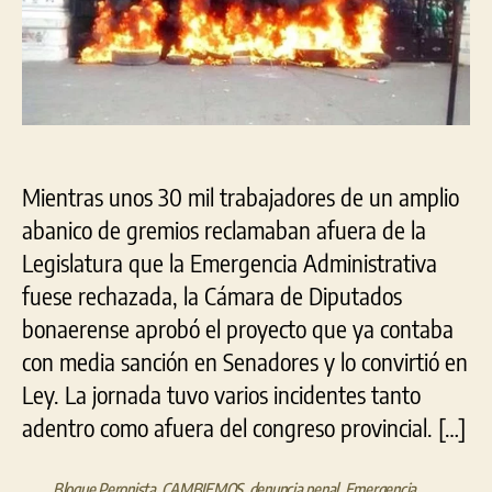
30
mil
trabajadores
protestaba
con
disturbios
Mientras unos 30 mil trabajadores de un amplio
abanico de gremios reclamaban afuera de la
Legislatura que la Emergencia Administrativa
fuese rechazada, la Cámara de Diputados
bonaerense aprobó el proyecto que ya contaba
con media sanción en Senadores y lo convirtió en
Ley. La jornada tuvo varios incidentes tanto
adentro como afuera del congreso provincial. […]
Bloque Peronista
,
CAMBIEMOS
,
denuncia penal
,
Emergencia