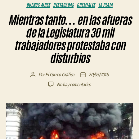
Categorías
BUENOS AIRES
DESTACADAS
GREMIALES
LA PLATA
Mientras tanto… en las afueras
de la Legislatura 30 mil
trabajadores protestaba con
disturbios
Por
El Correo Gráfico
20/05/2016
Autor
Fecha
de
de
en
No hay comentarios
la
la
Mientras
entrada
entrada
tanto…
en
las
afueras
de
la
Legislatura