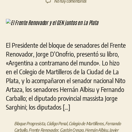
en
No hay comentarios
la
la
El
entrada
entrada
Frente
Renovador
y
el
GEN
El Presidente del bloque de senadores del Frente
juntos
Renovador, Jorge D’Onofrio, presentó su libro,
en
La
«Argentina a contramano del mundo». Lo hizo
Plata
en el Colegio de Martilleros de la Ciudad de La
Plata, y lo acompañaron el senador nacional Nito
Artaza, los senadores Hernán Albisu y Fernando
Carballo; el diputado provincial massista Jorge
Sarghini; los diputados […]
Bloque Progresista
,
Código Penal
,
Colegio de Martilleros
,
Fernando
Carballo
,
Frente Renovador
,
Gastón Crespo
,
Hernán Albisu
,
Javier