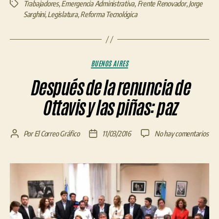
Trabajadores
,
Emergencia Administrativa
,
Frente Renovador
,
Jorge
Etiquetas
Sarghini
,
Legislatura
,
Reforma Tecnológica
Categorías
BUENOS AIRES
Después de la renuncia de
Ottavis y las piñas: paz
en
Por
El Correo Gráfico
11/03/2016
No hay comentarios
Autor
Fecha
Des
de
de
de
la
la
la
entrada
entrada
ren
de
Ott
y
las