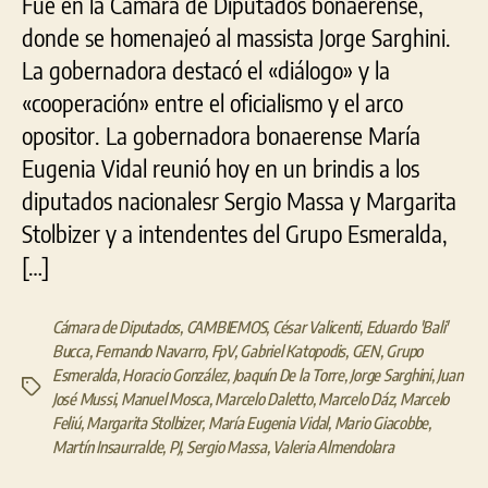
Fue en la Cámara de Diputados bonaerense,
el
donde se homenajeó al massista Jorge Sarghini.
Gru
Esm
La gobernadora destacó el «diálogo» y la
«cooperación» entre el oficialismo y el arco
opositor. La gobernadora bonaerense María
Eugenia Vidal reunió hoy en un brindis a los
diputados nacionalesr Sergio Massa y Margarita
Stolbizer y a intendentes del Grupo Esmeralda,
[…]
Cámara de Diputados
,
CAMBIEMOS
,
César Valicenti
,
Eduardo 'Bali'
Bucca
,
Fernando Navarro
,
FpV
,
Gabriel Katopodis
,
GEN
,
Grupo
Esmeralda
,
Horacio González
,
Joaquín De la Torre
,
Jorge Sarghini
,
Juan
Etiquetas
José Mussi
,
Manuel Mosca
,
Marcelo Daletto
,
Marcelo Dáz
,
Marcelo
Feliú
,
Margarita Stolbizer
,
María Eugenia Vidal
,
Mario Giacobbe
,
Martín Insaurralde
,
PJ
,
Sergio Massa
,
Valeria Almendolara