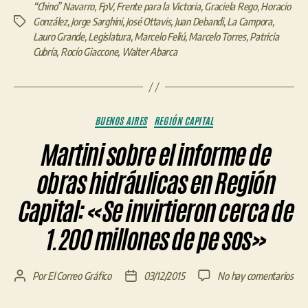
“Chino” Navarro
,
FpV
,
Frente para la Victoria
,
Graciela Rego
,
Horacio
González
,
Jorge Sarghini
,
José Ottavis
,
Juan Debandi
,
La Campora
,
Etiquetas
Lauro Grande
,
Legislatura
,
Marcelo Feliú
,
Marcelo Torres
,
Patricia
Cubría
,
Rocío Giaccone
,
Walter Abarca
Categorías
BUENOS AIRES
REGIÓN CAPITAL
Martini sobre el informe de
obras hidráulicas en Región
Capital: «Se invirtieron cerca de
1.200 millones de pe sos»
en
Por
El Correo Gráfico
03/12/2015
No hay comentarios
Autor
Fecha
Mar
de
de
sob
la
la