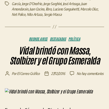
García
,
Jorge D'Onofrio
,
Jorge Sarghini
,
José Arteaga
,
Juan
Etiquetas
Amondarain
,
Juan Cocino
,
libro
,
Luciano Sanguinetti
,
Marcelo Díaz
,
Net Police
,
Nito Artaza
,
Sergio Massa
Categorías
BUENOS AIRES
DESTACADAS
POLÍTICA
Vidal brindó con Massa,
Stolbizer y el Grupo Esmeralda
en
Por
El Correo Gráfico
27/12/2016
No hay comentarios
Autor
Fecha
Vida
de
de
brin
la
la
con
entrada
entrada
Mas
Stol
y