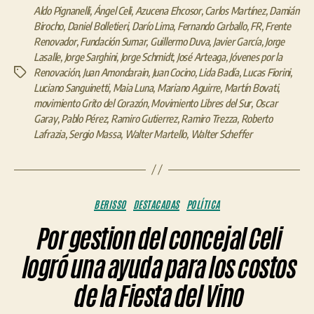
Aldo Pignanelli
,
Ángel Celi
,
Azucena Ehcosor
,
Carlos Martínez
,
Damián
Birocho
,
Daniel Bolletieri
,
Darío Lima
,
Fernando Carballo
,
FR
,
Frente
Renovador
,
Fundación Sumar
,
Guillermo Duva
,
Javier García
,
Jorge
Lasalle
,
Jorge Sarghini
,
Jorge Schmidt
,
José Arteaga
,
Jóvenes por la
Renovación
,
Juan Amondarain
,
Juan Cocino
,
Lida Badía
,
Lucas Fiorini
,
Etiquetas
Luciano Sanguinetti
,
Maia Luna
,
Mariano Aguirre
,
Martín Bovati
,
movimiento Grito del Corazón
,
Movimiento Libres del Sur
,
Oscar
Garay
,
Pablo Pérez
,
Ramiro Gutierrez
,
Ramiro Trezza
,
Roberto
Lafrazia
,
Sergio Massa
,
Walter Martello
,
Walter Scheffer
Categorías
BERISSO
DESTACADAS
POLÍTICA
Por gestion del concejal Celi
logró una ayuda para los costos
de la Fiesta del Vino