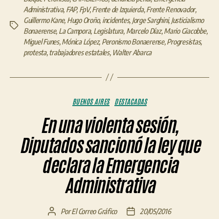
Administrativa
,
FAP
,
FpV
,
Frente de Izquierda
,
Frente Renovador
,
Guillermo Kane
,
Hugo Oroño
,
incidentes
,
Jorge Sarghini
,
Justicialismo
Etiquetas
Bonaerense
,
La Campora
,
Legislatura
,
Marcelo Díaz
,
Mario Giacobbe
,
Miguel Funes
,
Mónica López
,
Peronismo Bonaerense
,
Progresistas
,
protesta
,
trabajadores estatales
,
Walter Abarca
Categorías
BUENOS AIRES
DESTACADAS
En una violenta sesión,
Diputados sancionó la ley que
declara la Emergencia
Administrativa
Por
El Correo Gráfico
20/05/2016
Autor
Fecha