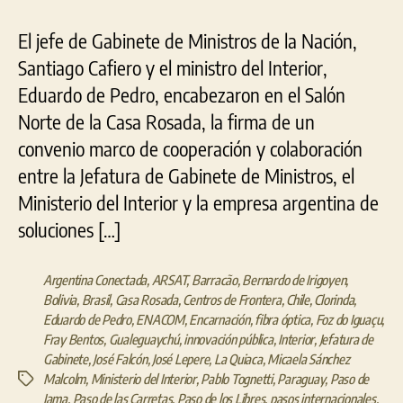
El jefe de Gabinete de Ministros de la Nación,
Santiago Cafiero y el ministro del Interior,
Eduardo de Pedro, encabezaron en el Salón
Norte de la Casa Rosada, la firma de un
convenio marco de cooperación y colaboración
entre la Jefatura de Gabinete de Ministros, el
Ministerio del Interior y la empresa argentina de
soluciones […]
Argentina Conectada
,
ARSAT
,
Barracão
,
Bernardo de Irigoyen
,
Bolivia
,
Brasil
,
Casa Rosada
,
Centros de Frontera
,
Chile
,
Clorinda
,
Eduardo de Pedro
,
ENACOM
,
Encarnación
,
fibra óptica
,
Foz do Iguaçu
,
Fray Bentos
,
Gualeguaychú
,
innovación pública
,
Interior
,
Jefatura de
Gabinete
,
José Falcón
,
José Lepere
,
La Quiaca
,
Micaela Sánchez
Malcolm
,
Ministerio del Interior
,
Pablo Tognetti
,
Paraguay
,
Paso de
Etiquetas
Jama
,
Paso de las Carretas
,
Paso de los Libres
,
pasos internacionales
,