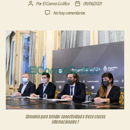
Por
El Correo Gráfico
09/06/2021
Autor
Fecha
de
de
en
No hay comentarios
la
la
Convenio
entrada
entrada
para
brindar
conectividad
a
trece
cruces
internacionales
Convenio para brindar conectividad a trece cruces
internacionales 1