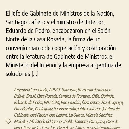
El jefe de Gabinete de Ministros de la Nación,
Santiago Cafiero y el ministro del Interior,
Eduardo de Pedro, encabezaron en el Salón
Norte de la Casa Rosada, la firma de un
convenio marco de cooperación y colaboración
entre la Jefatura de Gabinete de Ministros, el
Ministerio del Interior y la empresa argentina de
soluciones […]
Argentina Conectada
,
ARSAT
,
Barracão
,
Bernardo de Irigoyen
,
Bolivia
,
Brasil
,
Casa Rosada
,
Centros de Frontera
,
Chile
,
Clorinda
,
Eduardo de Pedro
,
ENACOM
,
Encarnación
,
fibra óptica
,
Foz do Iguaçu
,
Fray Bentos
,
Gualeguaychú
,
innovación pública
,
Interior
,
Jefatura de
Gabinete
,
José Falcón
,
José Lepere
,
La Quiaca
,
Micaela Sánchez
Malcolm
,
Ministerio del Interior
,
Pablo Tognetti
,
Paraguay
,
Paso de
Etiquetas
Jama
,
Paso de las Carretas
,
Paso de los Libres
,
pasos internacionales
,