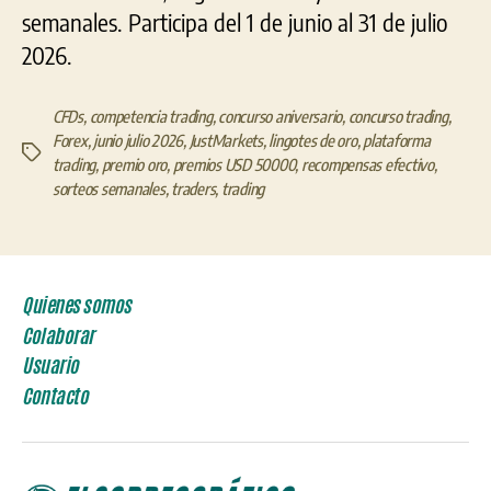
semanales. Participa del 1 de junio al 31 de julio
2026.
CFDs
,
competencia trading
,
concurso aniversario
,
concurso trading
,
Forex
,
junio julio 2026
,
JustMarkets
,
lingotes de oro
,
plataforma
Etiquetas
trading
,
premio oro
,
premios USD 50000
,
recompensas efectivo
,
sorteos semanales
,
traders
,
trading
Quienes somos
Colaborar
Usuario
Contacto