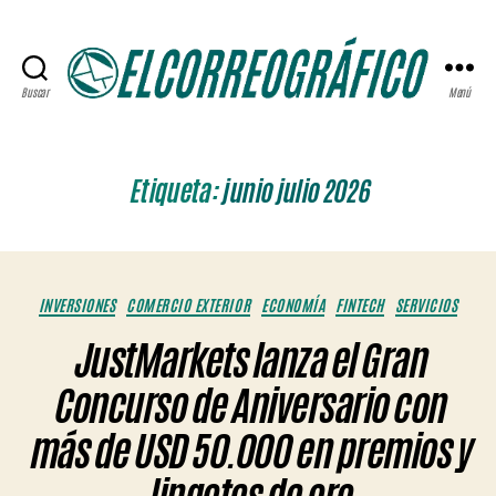
Buscar
Menú
ELCORREOGRÁFICO
Etiqueta:
junio julio 2026
Categorías
INVERSIONES
COMERCIO EXTERIOR
ECONOMÍA
FINTECH
SERVICIOS
JustMarkets lanza el Gran
Concurso de Aniversario con
más de USD 50.000 en premios y