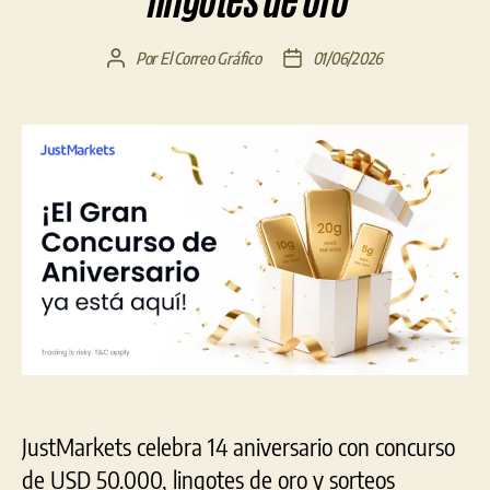
lingotes de oro
Por
El Correo Gráfico
01/06/2026
Autor
Fecha
de
de
la
la
entrada
entrada
JustMarkets celebra 14 aniversario con concurso
de USD 50.000, lingotes de oro y sorteos