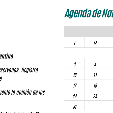
Agenda de Not
L
M
entina
3
4
servados. Registro
10
11
e.
17
18
ente la opinión de los
24
25
31