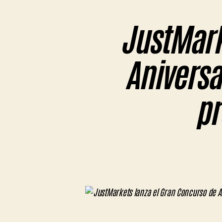
JustMark
Aniversa
pr