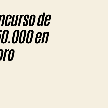
ncurso de
50.000 en
oro