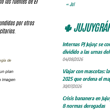
ndo las fuentes de
El
« Jul
fundidas por otros
🌵 JUJUYGRÁF
citarios.
Internas PJ Jujuy: se c
dividido a las urnas de
04/08/2026
ogía de
Viajar con mascotas: la
un plan
2025 que ordena el map
la imagen
30/07/2026
Crisis bananera en Juju
8 normas derogadas