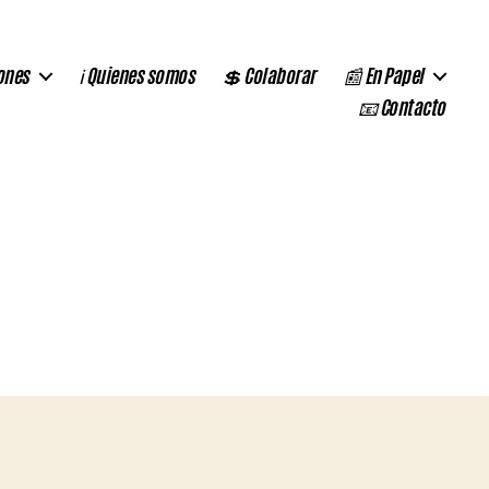
ones
ℹ️ Quienes somos
💲 Colaborar
📰 En Papel
📧 Contacto