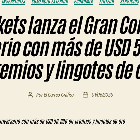
INVERSIONES
COMERCIO EXTERIOR
ECONOMÍA
FINTECH
SERVICIOS
ets lanza el Gran Co
rio con más de USD 
emios y lingotes de 
Por
El Correo Gráfico
01/06/2026
Autor
Fecha
de
de
la
la
entrada
entrada