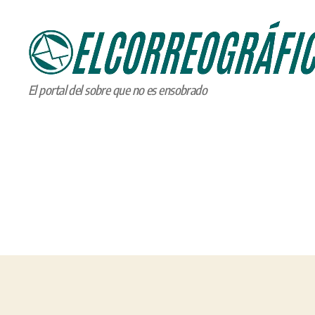
ELCORREOGRÁFICO
El portal del sobre que no es ensobrado