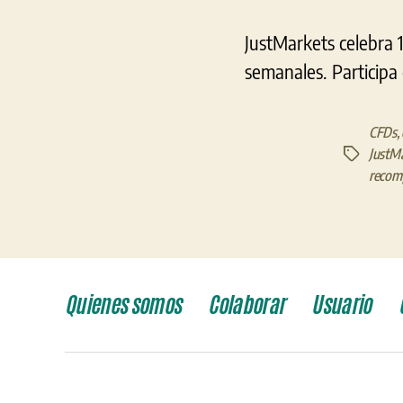
JustMarkets celebra 
semanales. Participa d
CFDs
,
JustM
Etiquetas
recomp
Quienes somos
Colaborar
Usuario