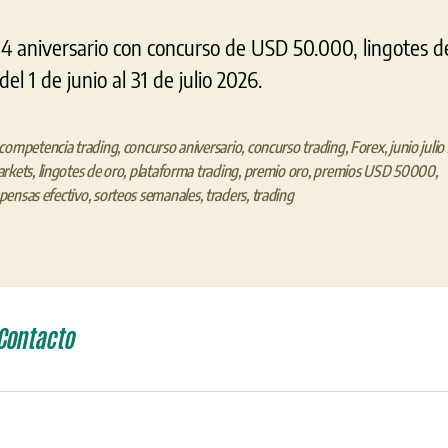
14 aniversario con concurso de USD 50.000, lingotes de
el 1 de junio al 31 de julio 2026.
competencia trading
,
concurso aniversario
,
concurso trading
,
Forex
,
junio juli
arkets
,
lingotes de oro
,
plataforma trading
,
premio oro
,
premios USD 50000
,
ensas efectivo
,
sorteos semanales
,
traders
,
trading
Contacto