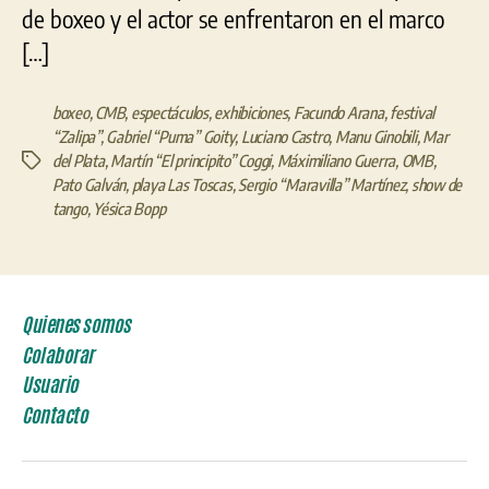
de boxeo y el actor se enfrentaron en el marco
[…]
boxeo
,
CMB
,
espectáculos
,
exhibiciones
,
Facundo Arana
,
festival
“Zalipa”
,
Gabriel “Puma” Goity
,
Luciano Castro
,
Manu Ginobili
,
Mar
del Plata
,
Martín “El principito” Coggi
,
Máximiliano Guerra
,
OMB
,
Etiquetas
Pato Galván
,
playa Las Toscas
,
Sergio “Maravilla” Martínez
,
show de
tango
,
Yésica Bopp
Quienes somos
Colaborar
Usuario
Contacto