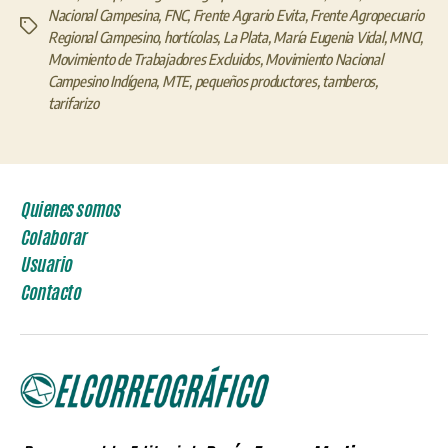
Nacional Campesina
,
FNC
,
Frente Agrario Evita
,
Frente Agropecuario
Etiquetas
Regional Campesino
,
hortícolas
,
La Plata
,
María Eugenia Vidal
,
MNCI
,
Movimiento de Trabajadores Excluidos
,
Movimiento Nacional
Campesino Indígena
,
MTE
,
pequeños productores
,
tamberos
,
tarifarizo
Quienes somos
Colaborar
Usuario
Contacto