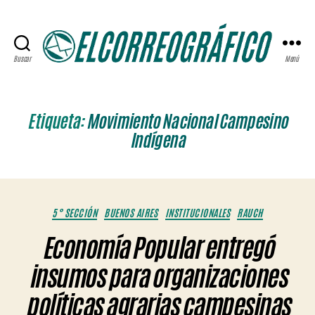
Buscar
Menú
ELCORREOGRÁFICO
Etiqueta:
Movimiento Nacional Campesino
Indígena
Categorías
5° SECCIÓN
BUENOS AIRES
INSTITUCIONALES
RAUCH
Economía Popular entregó
insumos para organizaciones
políticas agrarias campesinas