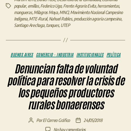
popular
,
emillas
,
Federico Ugo
,
Frente Agrario Evita
,
herramientas
,
Etiquetas
mangueras
,
Milagros Moya
,
MNCI
,
Movimiento Nacional Campesino
Indígena
,
MTE-Rural
,
Nahuel Robles
,
producción agraria campesina
,
Santiago Arechaga
,
tanques
,
UTEP
Categorías
BUENOS AIRES
COMERCIO - INDUSTRIA
INSTITUCIONALES
POLÍTICA
Denuncian falta de voluntad
política para resolver la crisis de
los pequeños productores
rurales bonaerenses
Por
El Correo Gráfico
24/05/2018
Autor
Fecha
de
de
en
No hay comentarios