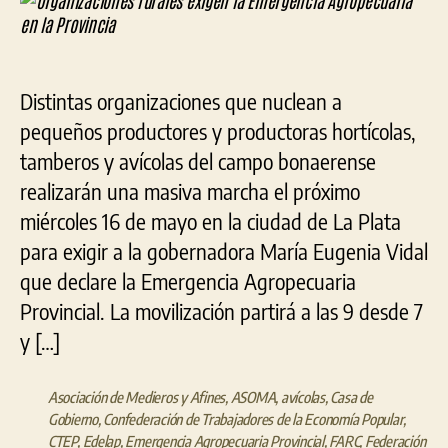
la
Eme
Agr
en
Distintas organizaciones que nuclean a
la
Pro
pequeños productores y productoras hortícolas,
tamberos y avícolas del campo bonaerense
realizarán una masiva marcha el próximo
miércoles 16 de mayo en la ciudad de La Plata
para exigir a la gobernadora María Eugenia Vidal
que declare la Emergencia Agropecuaria
Provincial. La movilización partirá a las 9 desde 7
y […]
Asociación de Medieros y Afines
,
ASOMA
,
avícolas
,
Casa de
Gobierno
,
Confederación de Trabajadores de la Economía Popular
,
CTEP
,
Edelap
,
Emergencia Agropecuaria Provincial
,
FARC
,
Federación