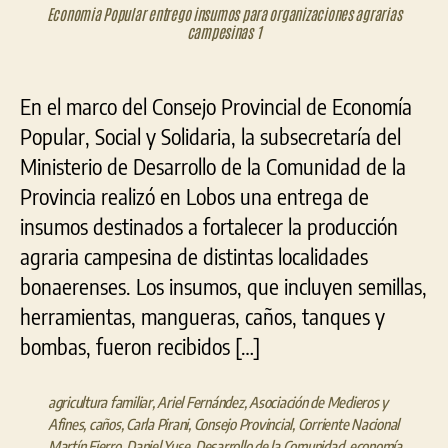
Economia Popular entrego insumos para organizaciones agrarias
campesinas 1
En el marco del Consejo Provincial de Economía
Popular, Social y Solidaria, la subsecretaría del
Ministerio de Desarrollo de la Comunidad de la
Provincia realizó en Lobos una entrega de
insumos destinados a fortalecer la producción
agraria campesina de distintas localidades
bonaerenses. Los insumos, que incluyen semillas,
herramientas, mangueras, caños, tanques y
bombas, fueron recibidos […]
agricultura familiar
,
Ariel Fernández
,
Asociación de Medieros y
Afines
,
caños
,
Carla Pirani
,
Consejo Provincial
,
Corriente Nacional
Martín Fierro
,
Daniel Yuse
,
Desarrollo de la Comunidad
,
economía