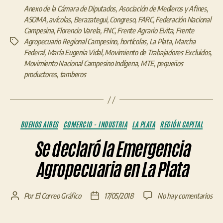
Anexo de la Cámara de Diputados
,
Asociación de Medieros y Afines
,
ASOMA
,
avícolas
,
Berazategui
,
Congreso
,
FARC
,
Federación Nacional
Campesina
,
Florencio Varela
,
FNC
,
Frente Agrario Evita
,
Frente
Agropecuario Regional Campesino
,
hortícolas
,
La Plata
,
Marcha
Etiquetas
Federal
,
María Eugenia Vidal
,
Movimiento de Trabajadores Excluidos
,
Movimiento Nacional Campesino Indígena
,
MTE
,
pequeños
productores
,
tamberos
Categorías
BUENOS AIRES
COMERCIO - INDUSTRIA
LA PLATA
REGIÓN CAPITAL
Se declaró la Emergencia
Agropecuaria en La Plata
en
Por
El Correo Gráfico
17/05/2018
No hay comentarios
Autor
Fecha
Se
de
de
dec
la
la