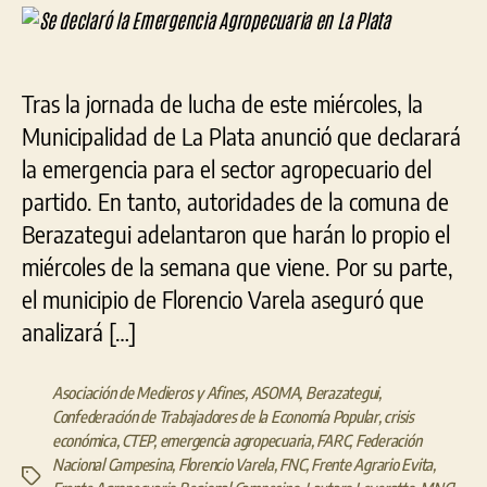
la
entrada
entrada
Eme
Agr
en
Tras la jornada de lucha de este miércoles, la
La
Municipalidad de La Plata anunció que declarará
Pla
la emergencia para el sector agropecuario del
partido. En tanto, autoridades de la comuna de
Berazategui adelantaron que harán lo propio el
miércoles de la semana que viene. Por su parte,
el municipio de Florencio Varela aseguró que
analizará […]
Asociación de Medieros y Afines
,
ASOMA
,
Berazategui
,
Confederación de Trabajadores de la Economía Popular
,
crisis
económica
,
CTEP
,
emergencia agropecuaria
,
FARC
,
Federación
Nacional Campesina
,
Florencio Varela
,
FNC
,
Frente Agrario Evita
,
Etiquetas