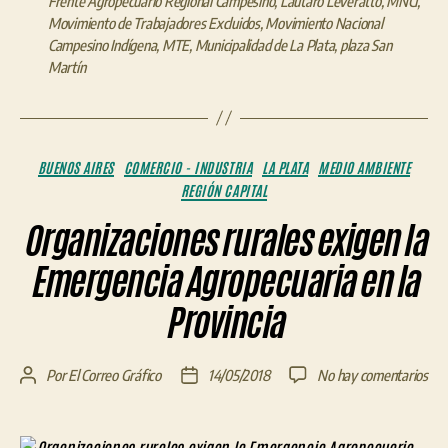
Frente Agropecuario Regional Campesino
,
Lautaro Leveratto
,
MNCI
,
Movimiento de Trabajadores Excluidos
,
Movimiento Nacional
Campesino Indígena
,
MTE
,
Municipalidad de La Plata
,
plaza San
Martín
Categorías
BUENOS AIRES
COMERCIO - INDUSTRIA
LA PLATA
MEDIO AMBIENTE
REGIÓN CAPITAL
Organizaciones rurales exigen la
Emergencia Agropecuaria en la
Provincia
en
Por
El Correo Gráfico
14/05/2018
No hay comentarios
Autor
Fecha
Org
de
de
rur
la
la
exi
entrada
entrada