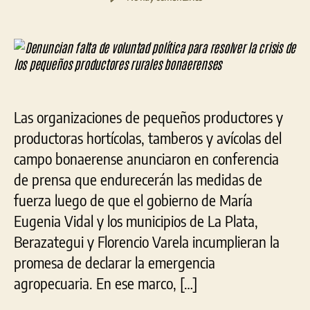
la
la
Denuncian
entrada
entrada
falta
de
voluntad
política
para
resolver
Las organizaciones de pequeños productores y
la
crisis
productoras hortícolas, tamberos y avícolas del
de
campo bonaerense anunciaron en conferencia
los
de prensa que endurecerán las medidas de
pequeños
productores
fuerza luego de que el gobierno de María
rurales
Eugenia Vidal y los municipios de La Plata,
bonaerenses
Berazategui y Florencio Varela incumplieran la
promesa de declarar la emergencia
agropecuaria. En ese marco, […]