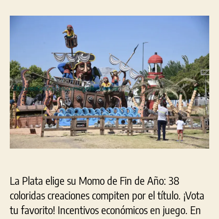
abi
la
la
par
entrada
entrada
eleg
el
Mo
de
Fin
de
Añ
en
La
Pla
La Plata elige su Momo de Fin de Año: 38
coloridas creaciones compiten por el título. ¡Vota
tu favorito! Incentivos económicos en juego. En