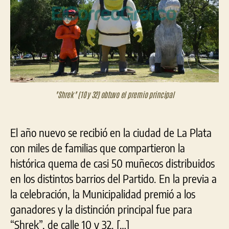
mejores
muñecos
de
fin
de
año
"Shrek" (10 y 32) obtuvo el premio principal
El año nuevo se recibió en la ciudad de La Plata
con miles de familias que compartieron la
histórica quema de casi 50 muñecos distribuidos
en los distintos barrios del Partido. En la previa a
la celebración, la Municipalidad premió a los
ganadores y la distinción principal fue para
“Shrek”, de calle 10 y 32. […]