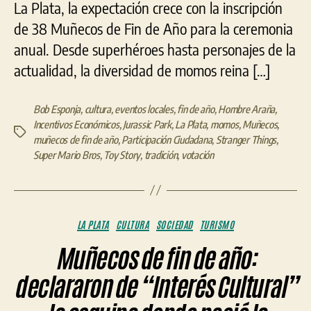
La Plata, la expectación crece con la inscripción
de 38 Muñecos de Fin de Año para la ceremonia
anual. Desde superhéroes hasta personajes de la
actualidad, la diversidad de momos reina […]
Bob Esponja
,
cultura
,
eventos locales
,
fin de año
,
Hombre Araña
,
Incentivos Económicos
,
Jurassic Park
,
La Plata
,
momos
,
Muñecos
,
Etiquetas
muñecos de fin de año
,
Participación Ciudadana
,
Stranger Things
,
Super Mario Bros
,
Toy Story
,
tradición
,
votación
Categorías
LA PLATA
CULTURA
SOCIEDAD
TURISMO
Muñecos de fin de año:
declararon de “Interés Cultural”