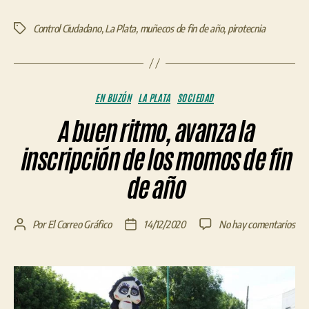
Control Ciudadano
,
La Plata
,
muñecos de fin de año
,
pirotecnia
Etiquetas
Categorías
EN BUZÓN
LA PLATA
SOCIEDAD
A buen ritmo, avanza la
inscripción de los momos de fin
de año
en
Por
El Correo Gráfico
14/12/2020
No hay comentarios
Autor
Fecha
A
de
de
bue
la
la
ritm
entrada
entrada
ava
la