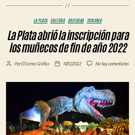
Categorías
LA PLATA
CULTURA
SOCIEDAD
TURISMO
La Plata abrió la inscripción para
los muñecos de fin de año 2022
en
Por
El Correo Gráfico
10/12/2022
No hay comentarios
Autor
Fecha
La
de
de
Pla
la
la
abri
entrada
entrada
la
insc
par
los
muñ
de
fin