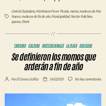
Control Ciudadano
,
Martiniano Ferrer Picado
,
momo
,
muñecos de Año
Nuevo
,
muñecos de fin de año
,
Municipalidad
,
Nestor Pulichino
,
Etiquetas
quema
,
Shrek
Categorías
TURISMO
CULTURA
INSTITUCIONALES
LA PLATA
SOCIEDAD
Se definieron los momos que
arderán a fin de año
en
Por
El Correo Gráfico
24/12/2021
No hay comentarios
Autor
Fecha
Se
de
de
def
la
la
los
entrada
entrada
mo
que