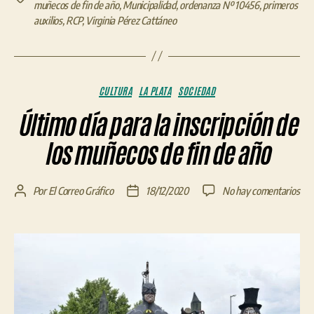
muñecos de fin de año
,
Municipalidad
,
ordenanza Nº 10456
,
primeros
auxilios
,
RCP
,
Virginia Pérez Cattáneo
Categorías
CULTURA
LA PLATA
SOCIEDAD
Último día para la inscripción de
los muñecos de fin de año
en
Por
El Correo Gráfico
18/12/2020
No hay comentarios
Autor
Fecha
Últ
de
de
día
la
la
par
entrada
entrada
la
insc
de
los
muñ