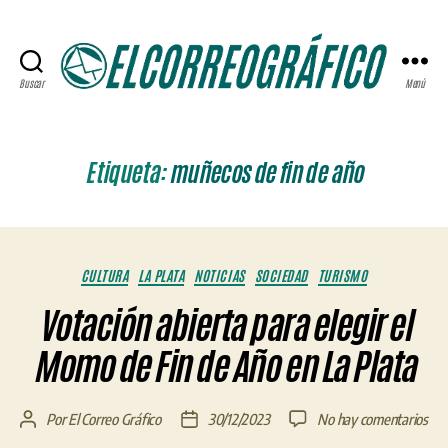
Buscar
Menú
ELCORREOGRÁFICO
Etiqueta:
muñecos de fin de año
Categorías
CULTURA
LA PLATA
NOTICIAS
SOCIEDAD
TURISMO
Votación abierta para elegir el
Momo de Fin de Año en La Plata
en
Por
El Correo Gráfico
30/12/2023
No hay comentarios
Autor
Fecha
Vot
de
de