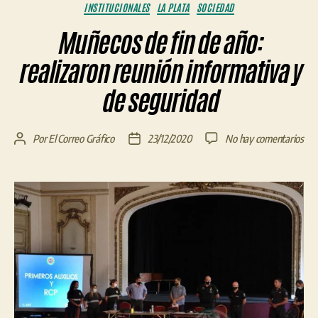
Categorías
INSTITUCIONALES
LA PLATA
SOCIEDAD
Muñecos de fin de año:
realizaron reunión informativa y
de seguridad
en
Por
El Correo Gráfico
23/12/2020
No hay comentarios
Autor
Fecha
Mu
de
de
de
la
la
fin
entrada
entrada
de
año
rea
reu
inf
y
de
seg