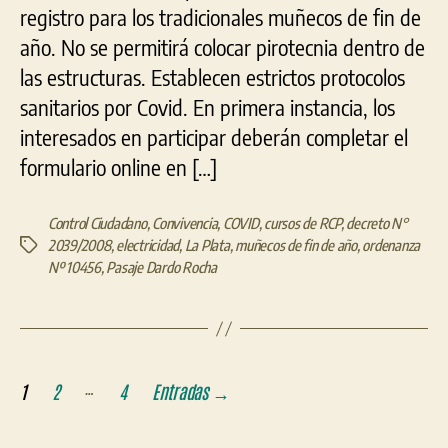
registro para los tradicionales muñecos de fin de
año. No se permitirá colocar pirotecnia dentro de
las estructuras. Establecen estrictos protocolos
sanitarios por Covid. En primera instancia, los
interesados en participar deberán completar el
formulario online en […]
Control Ciudadano
,
Convivencia
,
COVID
,
cursos de RCP
,
decreto N°
2039/2008
,
electricidad
,
La Plata
,
muñecos de fin de año
,
ordenanza
Etiquetas
Nº 10456
,
Pasaje Dardo Rocha
Paginación
…
1
2
4
Entradas
→
de