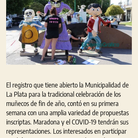
insc
de
los
mo
de
fin
de
año
El registro que tiene abierto la Municipalidad de
La Plata para la tradicional celebración de los
muñecos de fin de año, contó en su primera
semana con una amplia variedad de propuestas
inscriptas. Maradona y el COVID-19 tendrán sus
representaciones. Los interesados en participar