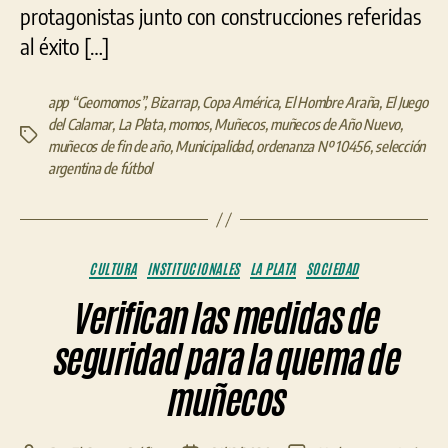
protagonistas junto con construcciones referidas
al éxito […]
app “Geomomos”
,
Bizarrap
,
Copa América
,
El Hombre Araña
,
El Juego
del Calamar
,
La Plata
,
momos
,
Muñecos
,
muñecos de Año Nuevo
,
Etiquetas
muñecos de fin de año
,
Municipalidad
,
ordenanza Nº 10456
,
selección
argentina de fútbol
Categorías
CULTURA
INSTITUCIONALES
LA PLATA
SOCIEDAD
Verifican las medidas de
seguridad para la quema de
muñecos