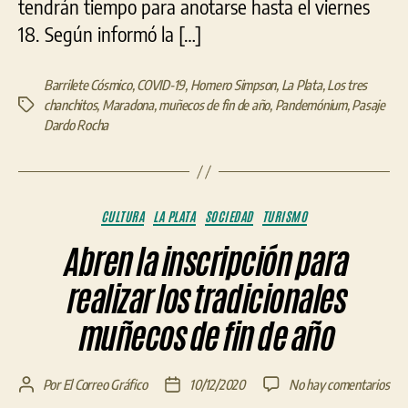
tendrán tiempo para anotarse hasta el viernes
18. Según informó la […]
Barrilete Cósmico
,
COVID-19
,
Homero Simpson
,
La Plata
,
Los tres
chanchitos
,
Maradona
,
muñecos de fin de año
,
Pandemónium
,
Pasaje
Etiquetas
Dardo Rocha
Categorías
CULTURA
LA PLATA
SOCIEDAD
TURISMO
Abren la inscripción para
realizar los tradicionales
muñecos de fin de año
en
Por
El Correo Gráfico
10/12/2020
No hay comentarios
Autor
Fecha
Abr
de
de