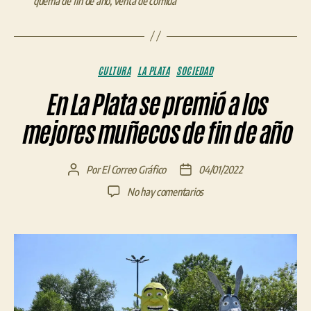
quema de fin de año
,
venta de comida
Categorías
CULTURA
LA PLATA
SOCIEDAD
En La Plata se premió a los
mejores muñecos de fin de año
Por
El Correo Gráfico
04/01/2022
Autor
Fecha
de
de
en
No hay comentarios
la
la
En
entrada
entrada
La
Plata
se
premió
a
los