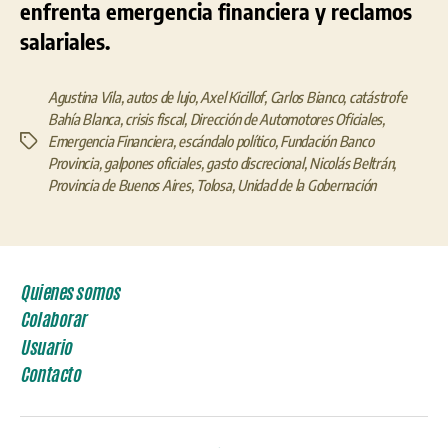
enfrenta emergencia financiera y reclamos
salariales.
Agustina Vila
,
autos de lujo
,
Axel Kicillof
,
Carlos Bianco
,
catástrofe
Bahía Blanca
,
crisis fiscal
,
Dirección de Automotores Oficiales
,
Emergencia Financiera
,
escándalo político
,
Fundación Banco
Etiquetas
Provincia
,
galpones oficiales
,
gasto discrecional
,
Nicolás Beltrán
,
Provincia de Buenos Aires
,
Tolosa
,
Unidad de la Gobernación
Quienes somos
Colaborar
Usuario
Contacto