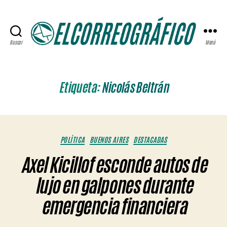
Buscar
Menú
ELCORREOGRÁFICO
Etiqueta:
Nicolás Beltrán
Categorías
POLÍTICA
BUENOS AIRES
DESTACADAS
Axel Kicillof esconde autos de
lujo en galpones durante
emergencia financiera