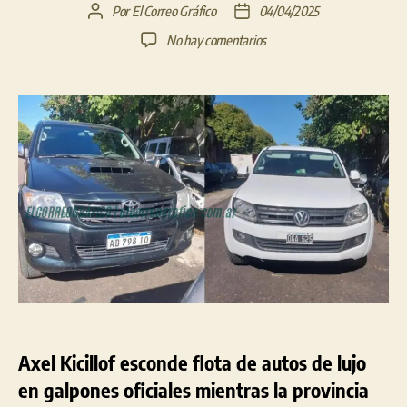
Por
El Correo Gráfico
04/04/2025
Autor
Fecha
de
de
en
No hay comentarios
la
la
Axel
entrada
entrada
Kicillof
esconde
autos
de
lujo
en
galpones
durante
emergencia
financiera
Axel Kicillof esconde flota de autos de lujo
en galpones oficiales mientras la provincia