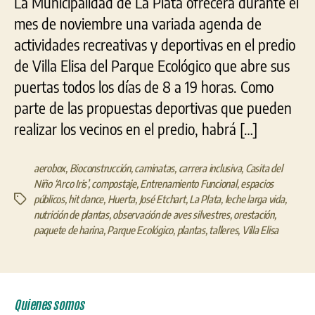
La Municipalidad de La Plata ofrecerá durante el
mes de noviembre una variada agenda de
actividades recreativas y deportivas en el predio
de Villa Elisa del Parque Ecológico que abre sus
puertas todos los días de 8 a 19 horas. Como
parte de las propuestas deportivas que pueden
realizar los vecinos en el predio, habrá […]
aerobox
,
Bioconstrucción
,
caminatas
,
carrera inclusiva
,
Casita del
Niño ‘Arco Iris’
,
compostaje
,
Entrenamiento Funcional
,
espacios
públicos
,
hit dance
,
Huerta
,
José Etchart
,
La Plata
,
leche larga vida
,
Etiquetas
nutrición de plantas
,
observación de aves silvestres
,
orestación
,
paquete de harina
,
Parque Ecológico
,
plantas
,
talleres
,
Villa Elisa
Quienes somos