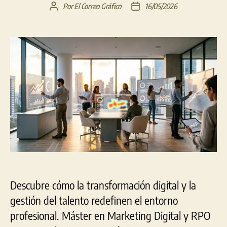
Por
El Correo Gráfico
16/05/2026
Autor
Fecha
de
de
la
la
entrada
entrada
Descubre cómo la transformación digital y la
gestión del talento redefinen el entorno
profesional. Máster en Marketing Digital y RPO