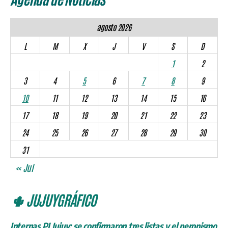
agosto 2026
L
M
X
J
V
S
D
1
2
3
4
5
6
7
8
9
10
11
12
13
14
15
16
17
18
19
20
21
22
23
24
25
26
27
28
29
30
31
« Jul
🌵 JUJUYGRÁFICO
Internas PJ Jujuy: se confirmaron tres listas y el peronismo