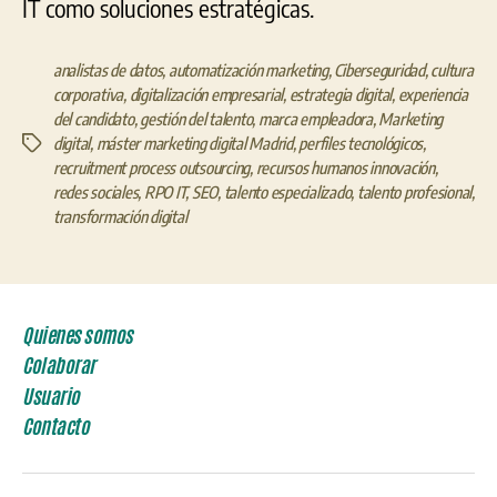
IT como soluciones estratégicas.
analistas de datos
,
automatización marketing
,
Ciberseguridad
,
cultura
corporativa
,
digitalización empresarial
,
estrategia digital
,
experiencia
del candidato
,
gestión del talento
,
marca empleadora
,
Marketing
digital
,
máster marketing digital Madrid
,
perfiles tecnológicos
,
Etiquetas
recruitment process outsourcing
,
recursos humanos innovación
,
redes sociales
,
RPO IT
,
SEO
,
talento especializado
,
talento profesional
,
transformación digital
Quienes somos
Colaborar
Usuario
Contacto