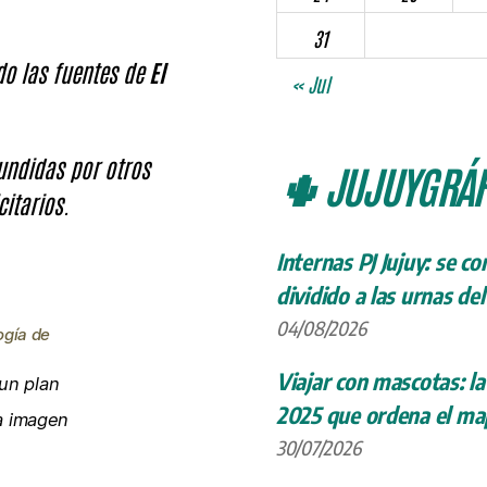
31
ndo las fuentes de
El
« Jul
fundidas por otros
🌵 JUJUYGRÁF
citarios.
Internas PJ Jujuy: se c
dividido a las urnas de
04/08/2026
ogía de
Viajar con mascotas: la
un plan
2025 que ordena el map
la imagen
30/07/2026