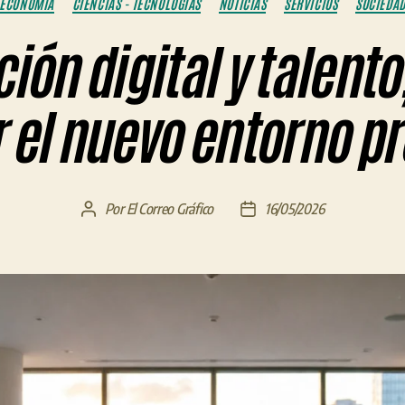
ECONOMÍA
CIENCIAS - TECNOLOGÍAS
NOTICIAS
SERVICIOS
SOCIEDA
ón digital y talento
 el nuevo entorno pr
Por
El Correo Gráfico
16/05/2026
Autor
Fecha
de
de
la
la
entrada
entrada