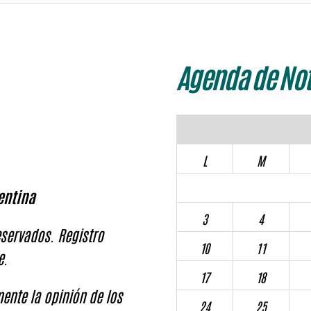
Agenda de Not
L
M
entina
3
4
servados. Registro
10
11
e.
17
18
ente la opinión de los
24
25