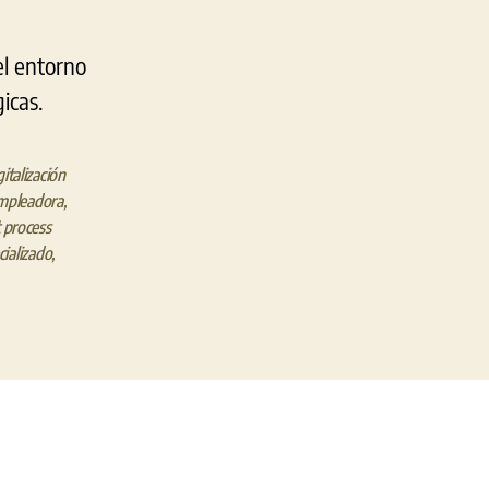
el entorno
icas.
gitalización
mpleadora
,
 process
cializado
,