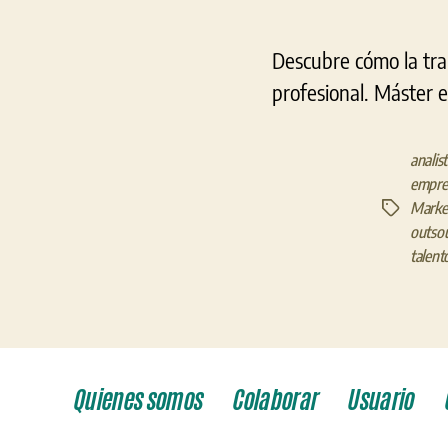
Descubre cómo la tran
profesional. Máster 
analis
empres
Market
Etiquetas
outso
talent
Quienes somos
Colaborar
Usuario