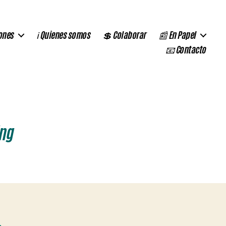
ones
ℹ️ Quienes somos
💲 Colaborar
📰 En Papel
📧 Contacto
ng