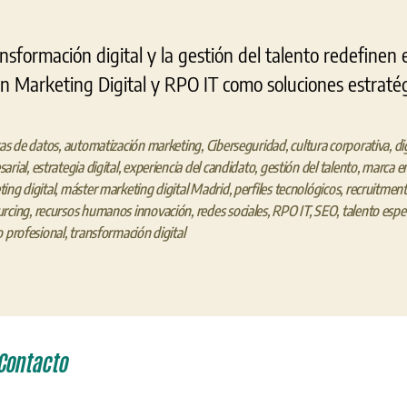
sformación digital y la gestión del talento redefinen 
en Marketing Digital y RPO IT como soluciones estratég
tas de datos
,
automatización marketing
,
Ciberseguridad
,
cultura corporativa
,
di
arial
,
estrategia digital
,
experiencia del candidato
,
gestión del talento
,
marca e
ing digital
,
máster marketing digital Madrid
,
perfiles tecnológicos
,
recruitment
urcing
,
recursos humanos innovación
,
redes sociales
,
RPO IT
,
SEO
,
talento espe
o profesional
,
transformación digital
Contacto