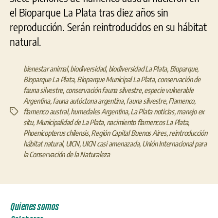
el Bioparque La Plata tras diez años sin
reproducción. Serán reintroducidos en su hábitat
natural.
bienestar animal
,
biodiversidad
,
biodiversidad La Plata
,
Bioparque
,
Bioparque La Plata
,
Bioparque Municipal La Plata
,
conservación de
fauna silvestre
,
conservación fauna silvestre
,
especie vulnerable
Argentina
,
fauna autóctona argentina
,
fauna silvestre
,
Flamenco
,
flamenco austral
,
humedales Argentina
,
La Plata noticias
,
manejo ex
Etiquetas
situ
,
Municipalidad de La Plata
,
nacimiento flamencos La Plata
,
Phoenicopterus chilensis
,
Región Capital Buenos Aires
,
reintroducción
hábitat natural
,
UICN
,
UICN casi amenazada
,
Unión Internacional para
la Conservación de la Naturaleza
Quienes somos