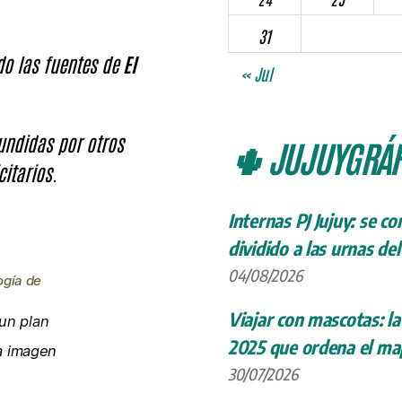
31
ndo las fuentes de
El
« Jul
fundidas por otros
🌵 JUJUYGRÁF
citarios.
Internas PJ Jujuy: se c
dividido a las urnas de
04/08/2026
ogía de
Viajar con mascotas: la
un plan
2025 que ordena el map
la imagen
30/07/2026