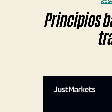
SOCIED
Principios b
tr