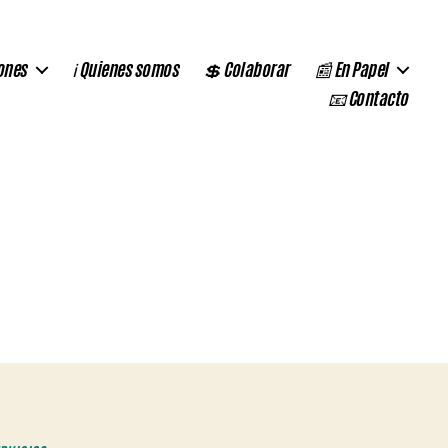
ones
ℹ️ Quienes somos
💲 Colaborar
📰 En Papel
📧 Contacto