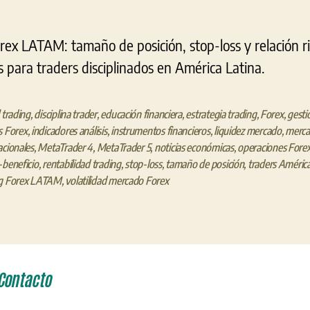
rex LATAM: tamaño de posición, stop-loss y relación r
s para traders disciplinados en América Latina.
l trading
,
disciplina trader
,
educación financiera
,
estrategia trading
,
Forex
,
gesti
s Forex
,
indicadores análisis
,
instrumentos financieros
,
liquidez mercado
,
merca
acionales
,
MetaTrader 4
,
MetaTrader 5
,
noticias económicas
,
operaciones Fore
-beneficio
,
rentabilidad trading
,
stop-loss
,
tamaño de posición
,
traders América
ng Forex LATAM
,
volatilidad mercado Forex
Contacto