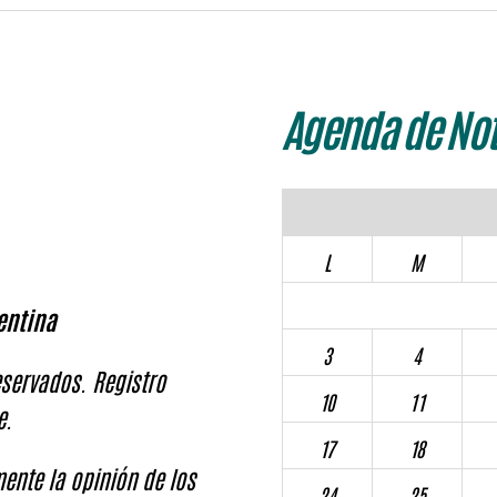
Agenda de Not
L
M
entina
3
4
servados. Registro
10
11
e.
17
18
ente la opinión de los
24
25