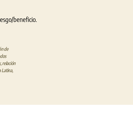
iesgo/beneficio.
ón de
dos
x
,
relación
 Latina
,