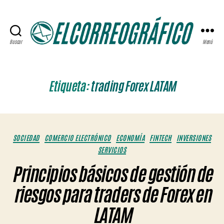
Buscar
Menú
ELCORREOGRÁFICO
Etiqueta:
trading Forex LATAM
Categorías
SOCIEDAD
COMERCIO ELECTRÓNICO
ECONOMÍA
FINTECH
INVERSIONES
SERVICIOS
Principios básicos de gestión de
riesgos para traders de Forex en
LATAM