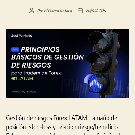
Por
El Correo Gráfico
20/04/2026
Autor
Fecha
de
de
la
la
entrada
entrada
Gestión de riesgos Forex LATAM: tamaño de
posición, stop-loss y relación riesgo/beneficio.