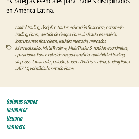
Estrategias esenciales para traders disciplinados
en América Latina.
capital trading
,
disciplina trader
,
educación financiera
,
estrategia
trading
,
Forex
,
gestión de riesgos Forex
,
indicadores análisis
,
instrumentos financieros
,
liquidez mercado
,
mercados
internacionales
,
MetaTrader 4
,
MetaTrader 5
,
noticias económicas
,
Etiquetas
operaciones Forex
,
relación riesgo-beneficio
,
rentabilidad trading
,
stop-loss
,
tamaño de posición
,
traders América Latina
,
trading Forex
LATAM
,
volatilidad mercado Forex
Quienes somos
Colaborar
Usuario
Contacto