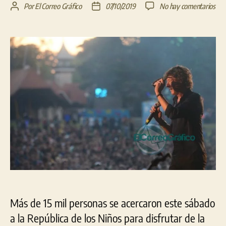
en
Por
El Correo Gráfico
07/10/2019
No hay comentarios
Autor
Fecha
Ant
de
de
má
la
la
de
entrada
entrada
15
mil
per
la
Rep
de
Los
Niñ
reci
el
“Fes
Capi
Más de 15 mil personas se acercaron este sábado
a la República de los Niños para disfrutar de la