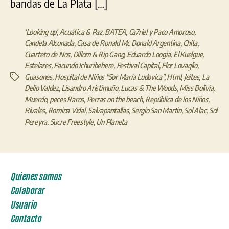
bandas de La Plata […]
‘Looking up’
,
Acuática & Paz
,
BATEA
,
Ca7riel y Paco Amoroso
,
Candela Alconada
,
Casa de Ronald Mc Donald Argentina
,
Chita
,
Cuarteto de Nos
,
Dillom & Rip Gang
,
Eduardo Loogia
,
El Kuelgue
,
Estelares
,
Facundo Ichuribehere
,
Festival Capital
,
Flor Lovaglio
,
Guasones
,
Hospital de Niños "Sor María Ludovica"
,
Html
,
Jeites
,
La
Etiquetas
Delio Valdez
,
Lisandro Aristimuño
,
Lucas & The Woods
,
Miss Bolivia
,
Muerdo
,
peces Raros
,
Perras on the beach
,
República de los Niños
,
Rivales
,
Romina Vidal
,
Salvapantallas
,
Sergio San Martin
,
Sol Alac
,
Sol
Pereyra
,
Sucre Freestyle
,
Un Planeta
Quienes somos
Colaborar
Usuario
Contacto