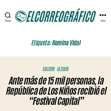
Buscar
Menú
ELCORREOGRÁFICO
Etiqueta:
Romina Vidal
Categorías
CULTURA
LA PLATA
Ante más de 15 mil personas, la
República de Los Niños recibió el
“Festival Capital”