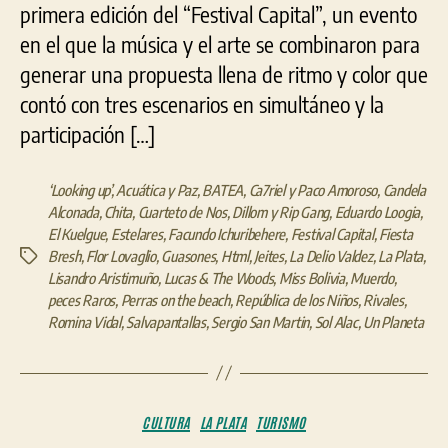
primera edición del “Festival Capital”, un evento
en el que la música y el arte se combinaron para
generar una propuesta llena de ritmo y color que
contó con tres escenarios en simultáneo y la
participación […]
‘Looking up’
,
Acuática y Paz
,
BATEA
,
Ca7riel y Paco Amoroso
,
Candela
Alconada
,
Chita
,
Cuarteto de Nos
,
Dillom y Rip Gang
,
Eduardo Loogia
,
El Kuelgue
,
Estelares
,
Facundo Ichuribehere
,
Festival Capital
,
Fiesta
Bresh
,
Flor Lovaglio
,
Guasones
,
Html
,
Jeites
,
La Delio Valdez
,
La Plata
,
Etiquetas
Lisandro Aristimuño
,
Lucas & The Woods
,
Miss Bolivia
,
Muerdo
,
peces Raros
,
Perras on the beach
,
República de los Niños
,
Rivales
,
Romina Vidal
,
Salvapantallas
,
Sergio San Martin
,
Sol Alac
,
Un Planeta
Categorías
CULTURA
LA PLATA
TURISMO