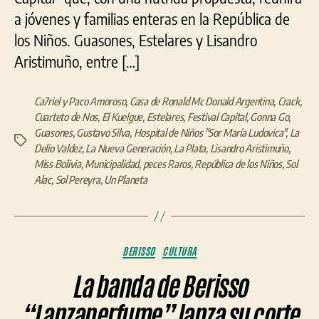
a jóvenes y familias enteras en la República de
los Niños. Guasones, Estelares y Lisandro
Aristimuño, entre […]
Ca7riel y Paco Amoroso
,
Casa de Ronald Mc Donald Argentina
,
Crack
,
Cuarteto de Nos
,
El Kuelgue
,
Estelares
,
Festival Capital
,
Gonna Go
,
Guasones
,
Gustavo Silva
,
Hospital de Niños "Sor María Ludovica"
,
La
Etiquetas
Delio Valdez
,
La Nueva Generación
,
La Plata
,
Lisandro Aristimuño
,
Miss Bolivia
,
Municipalidad
,
peces Raros
,
República de los Niños
,
Sol
Alac
,
Sol Pereyra
,
Un Planeta
Categorías
BERISSO
CULTURA
La banda de Berisso
“Lanzaperfume” lanza su corte