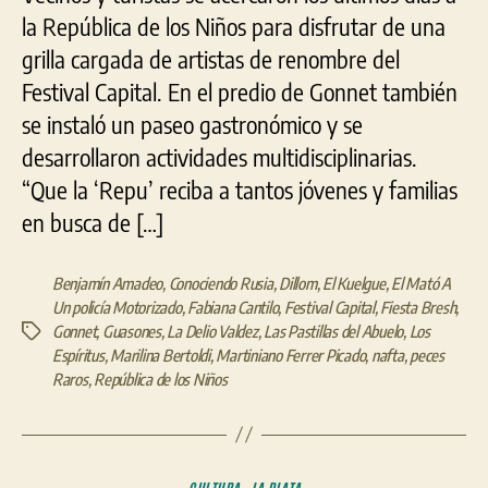
la República de los Niños para disfrutar de una
grilla cargada de artistas de renombre del
Festival Capital. En el predio de Gonnet también
se instaló un paseo gastronómico y se
desarrollaron actividades multidisciplinarias.
“Que la ‘Repu’ reciba a tantos jóvenes y familias
en busca de […]
Benjamín Amadeo
,
Conociendo Rusia
,
Dillom
,
El Kuelgue
,
El Mató A
Un policía Motorizado
,
Fabiana Cantilo
,
Festival Capital
,
Fiesta Bresh
,
Gonnet
,
Guasones
,
La Delio Valdez
,
Las Pastillas del Abuelo
,
Los
Etiquetas
Espíritus
,
Marilina Bertoldi
,
Martiniano Ferrer Picado
,
nafta
,
peces
Raros
,
República de los Niños
Categorías
CULTURA
LA PLATA