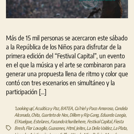
el
“Fes
Capi
Más de 15 mil personas se acercaron este sábado
a la República de los Niños para disfrutar de la
primera edición del “Festival Capital”, un evento
en el que la música y el arte se combinaron para
generar una propuesta llena de ritmo y color que
contó con tres escenarios en simultáneo y la
participación […]
‘Looking up’
,
Acuática y Paz
,
BATEA
,
Ca7riel y Paco Amoroso
,
Candela
Alconada
,
Chita
,
Cuarteto de Nos
,
Dillom y Rip Gang
,
Eduardo Loogia
,
El Kuelgue
,
Estelares
,
Facundo Ichuribehere
,
Festival Capital
,
Fiesta
Bresh
,
Flor Lovaglio
,
Guasones
,
Html
,
Jeites
,
La Delio Valdez
,
La Plata
,
Etiquetas