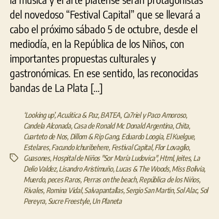
del novedoso “Festival Capital” que se llevará a
cabo el próximo sábado 5 de octubre, desde el
mediodía, en la República de los Niños, con
importantes propuestas culturales y
gastronómicas. En ese sentido, las reconocidas
bandas de La Plata […]
‘Looking up’
,
Acuática & Paz
,
BATEA
,
Ca7riel y Paco Amoroso
,
Candela Alconada
,
Casa de Ronald Mc Donald Argentina
,
Chita
,
Cuarteto de Nos
,
Dillom & Rip Gang
,
Eduardo Loogia
,
El Kuelgue
,
Estelares
,
Facundo Ichuribehere
,
Festival Capital
,
Flor Lovaglio
,
Guasones
,
Hospital de Niños "Sor María Ludovica"
,
Html
,
Jeites
,
La
Etiquetas
Delio Valdez
,
Lisandro Aristimuño
,
Lucas & The Woods
,
Miss Bolivia
,
Muerdo
,
peces Raros
,
Perras on the beach
,
República de los Niños
,
Rivales
,
Romina Vidal
,
Salvapantallas
,
Sergio San Martin
,
Sol Alac
,
Sol
Pereyra
,
Sucre Freestyle
,
Un Planeta