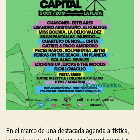
pla
ser
pro
del
“Fe
Cap
En el marco de una destacada agenda artística,
la música y el arte platense serán protagonistas