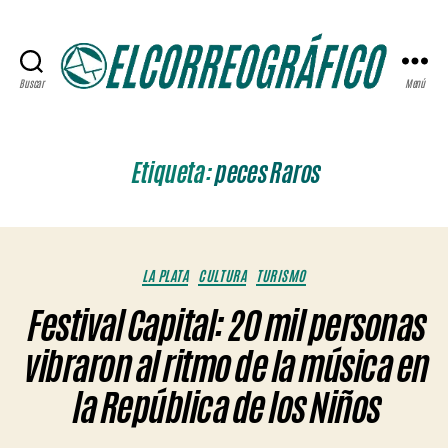
Buscar
Menú
ELCORREOGRÁFICO
Etiqueta:
peces Raros
Categorías
LA PLATA
CULTURA
TURISMO
Festival Capital: 20 mil personas
vibraron al ritmo de la música en
la República de los Niños