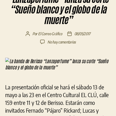
“Sueño blanco y el globo de la
muerte”
Por
El Correo Gráfico
08/05/2017
Autor
Fecha
de
de
en
No hay comentarios
la
la
La
entrada
entrada
banda
de
Berisso
“Lanzaperfume”
lanza
su
La presentación oficial se hará el sábado 13 de
corte
“Sueño
mayo a las 23 en el Centro Cultural EL CLÚ, calle
blanco
159 entre 11 y 12 de Berisso. Estarán como
y
invitados Fernado “Pájaro” Rickard; Lucas y
el
globo