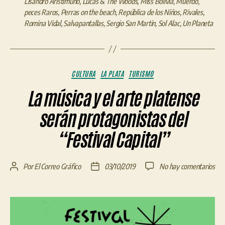
Lisandro Aristimuño
,
Lucas & The Woods
,
Miss Bolivia
,
Muerdo
,
peces Raros
,
Perras on the beach
,
República de los Niños
,
Rivales
,
Romina Vidal
,
Salvapantallas
,
Sergio San Martin
,
Sol Alac
,
Un Planeta
Categorías
CULTURA
LA PLATA
TURISMO
La música y el arte platense
serán protagonistas del
“Festival Capital”
en
Por
El Correo Gráfico
03/10/2019
No hay comentarios
Autor
Fecha
La
de
de
mús
la
la
y
entrada
entrada
el
art