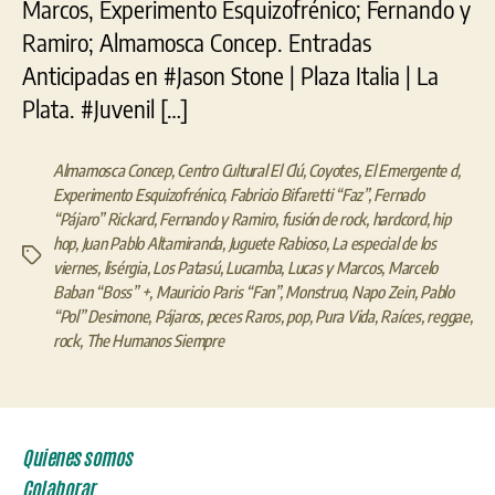
Marcos, Experimento Esquizofrénico; Fernando y
de
Ramiro; Almamosca Concep. Entradas
la
Anticipadas en #Jason Stone | Plaza Italia | La
muerte”
Plata. #Juvenil […]
Almamosca Concep
,
Centro Cultural El Clú
,
Coyotes
,
El Emergente d
,
Experimento Esquizofrénico
,
Fabricio Bifaretti “Faz”
,
Fernado
“Pájaro” Rickard
,
Fernando y Ramiro
,
fusión de rock
,
hardcord
,
hip
hop
,
Juan Pablo Altamiranda
,
Juguete Rabioso
,
La especial de los
Etiquetas
viernes
,
lisérgia
,
Los Patasú
,
Lucamba
,
Lucas y Marcos
,
Marcelo
Baban “Boss” +
,
Mauricio Paris “Fan”
,
Monstruo
,
Napo Zein
,
Pablo
“Pol” Desimone
,
Pájaros
,
peces Raros
,
pop
,
Pura Vida
,
Raíces
,
reggae
,
rock
,
The Humanos Siempre
Quienes somos
Colaborar