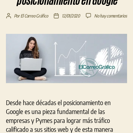
posicionamiento en Google
en
Por
El Correo Gráfico
12/01/2020
No hay comentarios
Autor
Fecha
Lan
de
de
nue
la
la
serv
entrada
entrada
par
emp
que
mej
not
el
pos
en
Goo
Desde hace décadas el posicionamiento en
Google es una pieza fundamental de las
empresas y Pymes para lograr más tráfico
calificado a sus sitios web y de esta manera