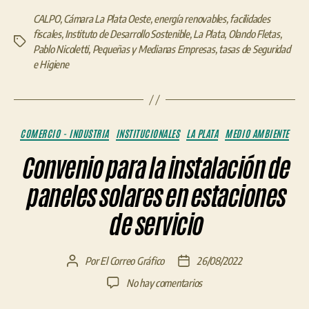
CALPO
,
Cámara La Plata Oeste
,
energía renovables
,
facilidades
fiscales
,
Instituto de Desarrollo Sostenible
,
La Plata
,
Olando Fletas
,
Etiquetas
Pablo Nicoletti
,
Pequeñas y Medianas Empresas
,
tasas de Seguridad
e Higiene
Categorías
COMERCIO - INDUSTRIA
INSTITUCIONALES
LA PLATA
MEDIO AMBIENTE
Convenio para la instalación de
paneles solares en estaciones
de servicio
Por
El Correo Gráfico
26/08/2022
Autor
Fecha
de
de
en
No hay comentarios
la
la
Convenio
entrada
entrada