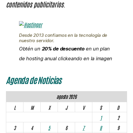
contenidos publicitarios.
Desde 2013 confiamos en la tecnología de
nuestro servidor.
Obtén un
20% de descuento
en un plan
de hosting anual clickeando en la imagen
Agenda de Noticias
agosto 2026
L
M
X
J
V
S
D
1
2
3
4
5
6
7
8
9