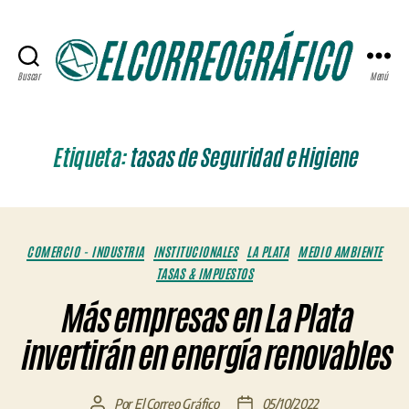
Buscar
Menú
ELCORREOGRÁFICO
Etiqueta:
tasas de Seguridad e Higiene
Categorías
COMERCIO - INDUSTRIA
INSTITUCIONALES
LA PLATA
MEDIO AMBIENTE
TASAS & IMPUESTOS
Más empresas en La Plata
invertirán en energía renovables
Por
El Correo Gráfico
05/10/2022
Autor
Fecha