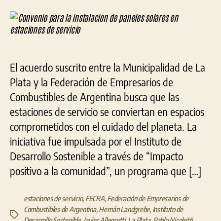
para
la
instalación
de
paneles
solares
El acuerdo suscrito entre la Municipalidad de La
en
estaciones
Plata y la Federación de Empresarios de
de
Combustibles de Argentina busca que las
servicio
estaciones de servicio se conviertan en espacios
comprometidos con el cuidado del planeta. La
iniciativa fue impulsada por el Instituto de
Desarrollo Sostenible a través de “Impacto
positivo a la comunidad”, un programa que […]
estaciones de servicio
,
FECRA
,
Federación de Empresarios de
Combustibles de Argentina
,
Hernán Landgrebe
,
Instituto de
Etiquetas
Desarrollo Sostenible
,
Javier Allegretti
,
La Plata
,
Pablo Nicoletti
,