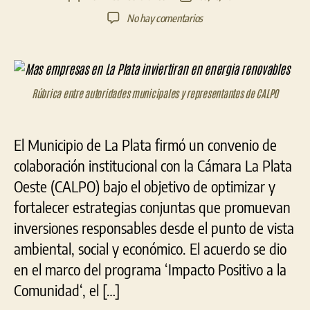
de
de
en
No hay comentarios
la
la
Más
entrada
entrada
empresas
en
La
Rúbrica entre autoridades municipales y representantes de CALPO
Plata
invertirán
en
energía
El Municipio de La Plata firmó un convenio de
renovables
colaboración institucional con la Cámara La Plata
Oeste (CALPO) bajo el objetivo de optimizar y
fortalecer estrategias conjuntas que promuevan
inversiones responsables desde el punto de vista
ambiental, social y económico. El acuerdo se dio
en el marco del programa ‘Impacto Positivo a la
Comunidad‘, el […]